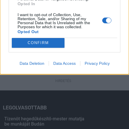
Opted In
Fából épül Budakeszi új óvodája
I want to opt-out of Collection, Use,
Retention, Sale, and/or Sharing of my
Personal Data that Is Unrelated with the
Purposes for which it was collected.
Opted Out
HIRDETÉS
CONFIRM
HIRDETÉS
Data Deletion
Data Access
Privacy Policy
HIRDETÉS
LEGOLVASOTTABB
Tizenöt hegedűkészítő-mester mutatja
be munkáját Budán