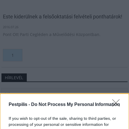
Este kiderülnek a felsőoktatási felvételi ponthatárok!
2016.07.26
Pont Ott Parti Cegléden a Művelődési Központban.
1
HÍRLEVÉL
Név
Pestpilis -
Do Not Process My Personal Information
E-mail cím
If you wish to opt-out of the sale, sharing to third parties, or
processing of your personal or sensitive information for