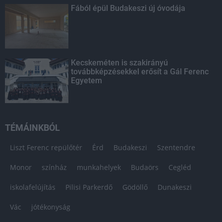
Fából épül Budakeszi új óvodája
Kecskeméten is szakirányú
továbbképzésekkel erősít a Gál Ferenc
Egyetem
TÉMÁINKBÓL
Liszt Ferenc repülőtér
Érd
Budakeszi
Szentendre
Monor
színház
munkahelyek
Budaörs
Cegléd
iskolafelújítás
Pilisi Parkerdő
Gödöllő
Dunakeszi
Vác
jótékonyság