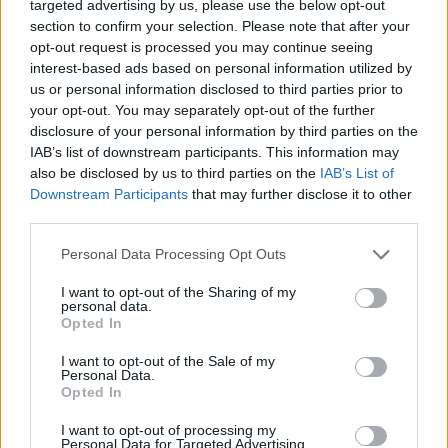
targeted advertising by us, please use the below opt-out
Feliratkozom a hírlevélre és elfogadom az
adatvédelmi
section to confirm your selection. Please note that after your
szabályzatot!
opt-out request is processed you may continue seeing
interest-based ads based on personal information utilized by
FELIRATKOZÁS
us or personal information disclosed to third parties prior to
your opt-out. You may separately opt-out of the further
disclosure of your personal information by third parties on the
IAB’s list of downstream participants. This information may
LEGFRISSEBB
also be disclosed by us to third parties on the
IAB’s List of
Downstream Participants
that may further disclose it to other
Országos
third parties.
Megérkezett az eső a Duna vízgyűjtőjére
Personal Data Processing Opt Outs
I want to opt-out of the Sharing of my
personal data.
Opted In
Helyi
Amire többmillióan vártunk: szombattól
I want to opt-out of the Sale of my
másodfokúra csökken a riasztás
Personal Data.
Opted In
I want to opt-out of processing my
Personal Data for Targeted Advertising.
Pest megye