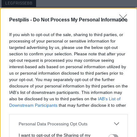
LEGFRISSEBB
Helyi
Pestpilis -
Do Not Process My Personal Information
Amire többmillióan vártunk: szombattól
másodfokúra csökken a riasztás
If you wish to opt-out of the sale, sharing to third parties, or
processing of your personal or sensitive information for
targeted advertising by us, please use the below opt-out
section to confirm your selection. Please note that after your
Pest megye
opt-out request is processed you may continue seeing
Fából épül Budakeszi új óvodája
interest-based ads based on personal information utilized by
us or personal information disclosed to third parties prior to
your opt-out. You may separately opt-out of the further
disclosure of your personal information by third parties on the
Országos
IAB’s list of downstream participants. This information may
Kecskeméten is szakirányú
also be disclosed by us to third parties on the
IAB’s List of
továbbképzésekkel erősít a Gál Ferenc
Downstream Participants
that may further disclose it to other
Egyetem
third parties.
Personal Data Processing Opt Outs
I want to opt-out of the Sharing of my
HIRDETÉS