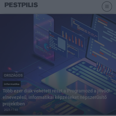
ORSZÁGOS
informatika
Több ezer diák vehetett részt a Programozd a jövőd!
elnevezésű, informatikai képzéseket népszerűsítő
projektben
2023.11.03