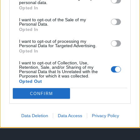
personal data.
Opted In
I want to opt-out of the Sale of my
HIRDETÉS
Personal Data.
Opted In
I want to opt-out of processing my
HIRDETÉS
Personal Data for Targeted Advertising.
Opted In
I want to opt-out of Collection, Use,
Retention, Sale, and/or Sharing of my
LEGOLVASOTTABB
Personal Data that Is Unrelated with the
Purposes for which it was collected.
Opted Out
Fából épül Budakeszi új óvodája
CONFIRM
Data Deletion
Data Access
Privacy Policy
Tizenöt hegedűkészítő-mester mutatja
be munkáját Budán