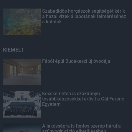
Szabadidős horgászok segítségét kérik
a hazai vizek állapotának felméréséhez
a kutatók
KIEMELT
Fából épül Budakeszi új óvodája
Kecskeméten is szakirányú
továbbképzésekkel erősít a Gál Ferenc
Egyetem
A lakosságra is fontos szerep hárul a
szúnyoginvázió elkerülésében