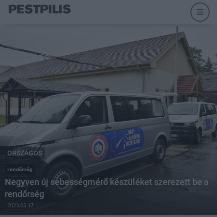
ORSZÁGOS
rendőrség
Negyven új sebességmérő készüléket szerezett be a
rendőrség
2023.05.17