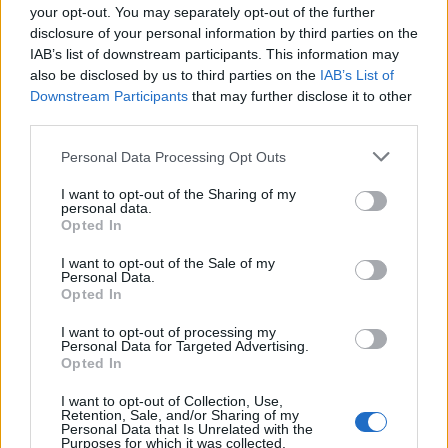
Országos
your opt-out. You may separately opt-out of the further
Megérkezett az eső a Duna vízgyűjtőjére
disclosure of your personal information by third parties on the
IAB’s list of downstream participants. This information may
also be disclosed by us to third parties on the
IAB’s List of
Downstream Participants
that may further disclose it to other
third parties.
Helyi
Amire többmillióan vártunk: szombattól
Personal Data Processing Opt Outs
másodfokúra csökken a riasztás
I want to opt-out of the Sharing of my
personal data.
Opted In
Pest megye
I want to opt-out of the Sale of my
Fából épül Budakeszi új óvodája
Personal Data.
Opted In
I want to opt-out of processing my
Personal Data for Targeted Advertising.
Opted In
HIRDETÉS
I want to opt-out of Collection, Use,
Retention, Sale, and/or Sharing of my
Personal Data that Is Unrelated with the
Purposes for which it was collected.