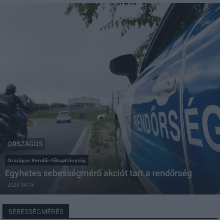
ORSZÁGOS
Országos Rendőr-főkapitányság
Egyhetes sebességmérő akciót tart a rendőrség
2023.04.18
SEBESSÉGMÉRÉS