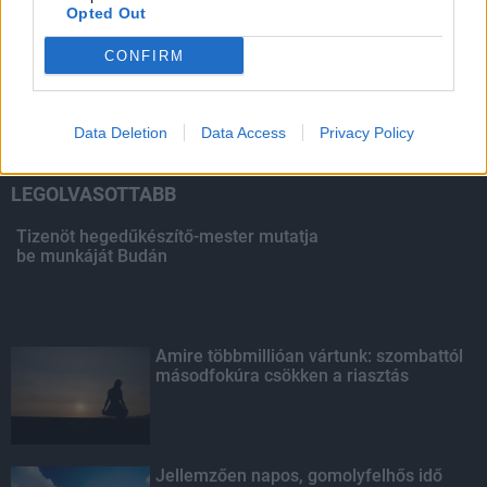
Opted Out
HIRDETÉS
CONFIRM
HIRDETÉS
Data Deletion
Data Access
Privacy Policy
LEGOLVASOTTABB
Tizenöt hegedűkészítő-mester mutatja
be munkáját Budán
Amire többmillióan vártunk: szombattól
másodfokúra csökken a riasztás
Jellemzően napos, gomolyfelhős idő