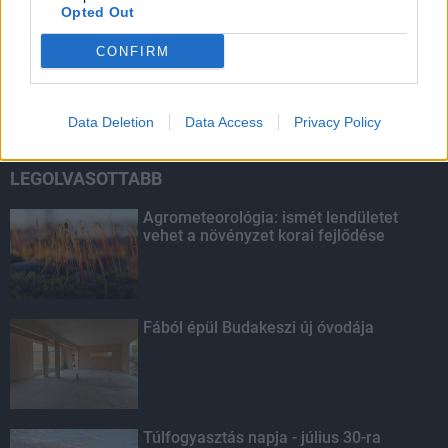
Opted Out
HIRDETÉS
CONFIRM
HIRDETÉS
Data Deletion
Data Access
Privacy Policy
LEGOLVASOTTABB
Agrometeorológia: ismét lendületet
vehet a növényzet korai fejlődése
Fából épül Budakeszi új óvodája
Túlfogyasztás napja - július 30-ra