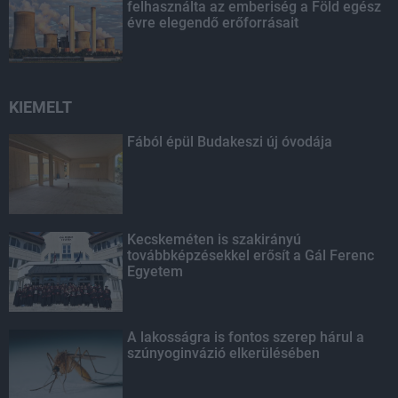
felhasználta az emberiség a Föld egész
évre elegendő erőforrásait
KIEMELT
Fából épül Budakeszi új óvodája
Kecskeméten is szakirányú
továbbképzésekkel erősít a Gál Ferenc
Egyetem
A lakosságra is fontos szerep hárul a
szúnyoginvázió elkerülésében