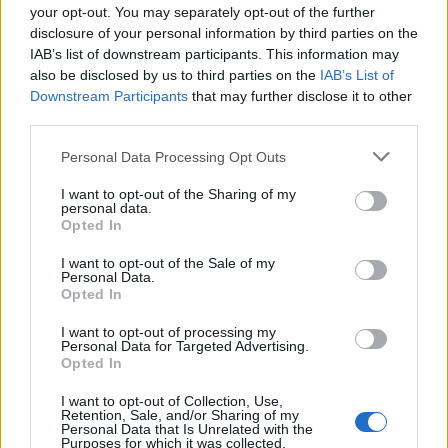
Pest megye
your opt-out. You may separately opt-out of the further
Fából épül Budakeszi új óvodája
disclosure of your personal information by third parties on the
IAB’s list of downstream participants. This information may
also be disclosed by us to third parties on the
IAB’s List of
Downstream Participants
that may further disclose it to other
third parties.
Országos
Kecskeméten is szakirányú
Personal Data Processing Opt Outs
továbbképzésekkel erősít a Gál Ferenc
Egyetem
I want to opt-out of the Sharing of my
personal data.
Opted In
Országos
I want to opt-out of the Sale of my
A lakosságra is fontos szerep hárul a
Personal Data.
szúnyoginvázió elkerülésében
Opted In
I want to opt-out of processing my
Personal Data for Targeted Advertising.
Opted In
HIRDETÉS
I want to opt-out of Collection, Use,
Retention, Sale, and/or Sharing of my
Personal Data that Is Unrelated with the
Purposes for which it was collected.