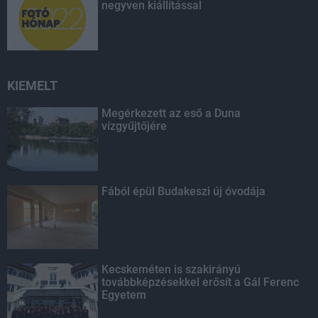
negyven kiállítással
KIEMELT
Megérkezett az eső a Duna
vízgyűjtőjére
Fából épül Budakeszi új óvodája
Kecskeméten is szakirányú
továbbképzésekkel erősít a Gál Ferenc
Egyetem