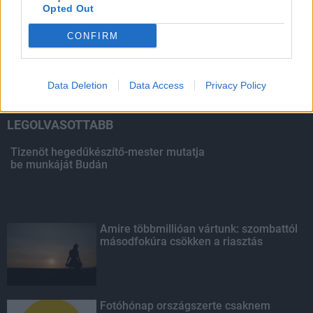
Opted Out
HIRDETÉS
CONFIRM
HIRDETÉS
Data Deletion
Data Access
Privacy Policy
LEGOLVASOTTABB
Tizenöt hegedűkészítő-mester mutatja
be munkáját Budán
Amire többmillióan vártunk: szombattól
másodfokúra csökken a riasztás
Fotóhónap országszerte csaknem