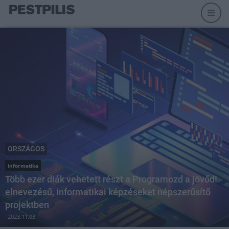
ORSZÁGOS
informatika
Több ezer diák vehetett részt a Programozd a jövőd!
elnevezésű, informatikai képzéseket népszerűsítő
projektben
2023.11.03