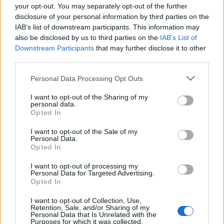
Országos
your opt-out. You may separately opt-out of the further
Megérkezett az eső a Duna vízgyűjtőjére
disclosure of your personal information by third parties on the
IAB’s list of downstream participants. This information may
also be disclosed by us to third parties on the
IAB’s List of
Downstream Participants
that may further disclose it to other
third parties.
Helyi
Amire többmillióan vártunk: szombattól
Personal Data Processing Opt Outs
másodfokúra csökken a riasztás
I want to opt-out of the Sharing of my
personal data.
Opted In
Pest megye
I want to opt-out of the Sale of my
Fából épül Budakeszi új óvodája
Personal Data.
Opted In
I want to opt-out of processing my
Personal Data for Targeted Advertising.
Opted In
HIRDETÉS
I want to opt-out of Collection, Use,
Retention, Sale, and/or Sharing of my
Personal Data that Is Unrelated with the
Purposes for which it was collected.