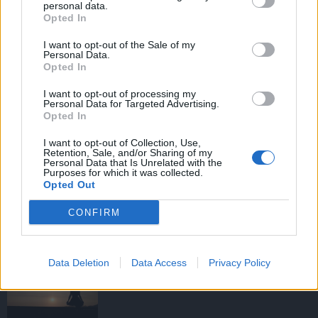
personal data.
Opted In
I want to opt-out of the Sale of my
HIRDETÉS
Personal Data.
Opted In
I want to opt-out of processing my
HIRDETÉS
Personal Data for Targeted Advertising.
Opted In
I want to opt-out of Collection, Use,
Retention, Sale, and/or Sharing of my
LEGOLVASOTTABB
Personal Data that Is Unrelated with the
Purposes for which it was collected.
Opted Out
Tizenöt hegedűkészítő-mester mutatja
be munkáját Budán
CONFIRM
Data Deletion
Data Access
Privacy Policy
Amire többmillióan vártunk: szombattól
másodfokúra csökken a riasztás