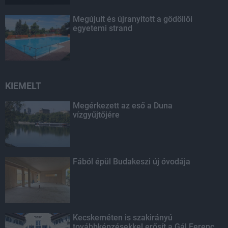
Megújult és újranyitott a gödöllői
egyetemi strand
KIEMELT
Megérkezett az eső a Duna
vízgyűjtőjére
Fából épül Budakeszi új óvodája
Kecskeméten is szakirányú
továbbképzésekkel erősít a Gál Ferenc