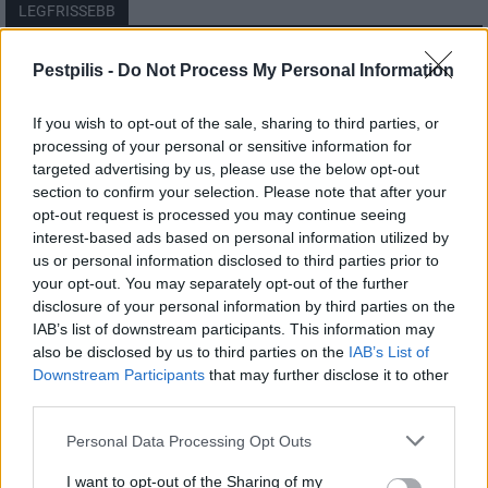
LEGFRISSEBB
Országos
Pestpilis -
Do Not Process My Personal Information
Megérkezett az eső a Duna vízgyűjtőjére
If you wish to opt-out of the sale, sharing to third parties, or
processing of your personal or sensitive information for
targeted advertising by us, please use the below opt-out
section to confirm your selection. Please note that after your
Helyi
opt-out request is processed you may continue seeing
Amire többmillióan vártunk: szombattól
másodfokúra csökken a riasztás
interest-based ads based on personal information utilized by
us or personal information disclosed to third parties prior to
your opt-out. You may separately opt-out of the further
disclosure of your personal information by third parties on the
Pest megye
IAB’s list of downstream participants. This information may
Fából épül Budakeszi új óvodája
also be disclosed by us to third parties on the
IAB’s List of
Downstream Participants
that may further disclose it to other
third parties.
Personal Data Processing Opt Outs
I want to opt-out of the Sharing of my
HIRDETÉS