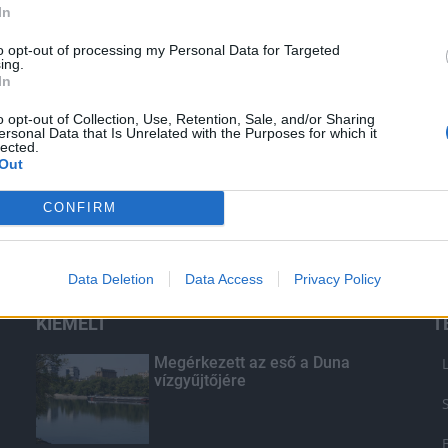
In
to opt-out of processing my Personal Data for Targeted
ing.
In
o opt-out of Collection, Use, Retention, Sale, and/or Sharing
ersonal Data that Is Unrelated with the Purposes for which it
lected.
Out
CONFIRM
Data Deletion
Data Access
Privacy Policy
KIEMELT
T
Megérkezett az eső a Duna
vízgyűjtőjére