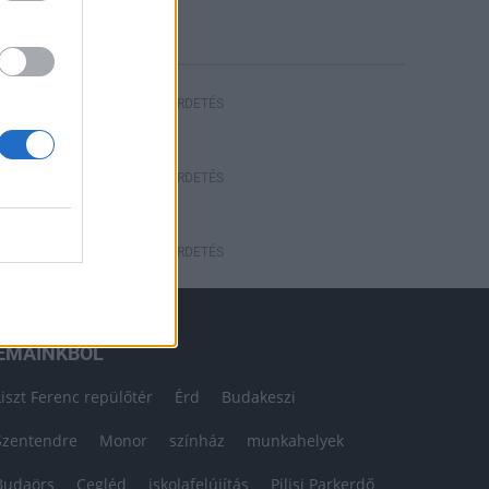
HIRDETÉS
HIRDETÉS
HIRDETÉS
ÉMÁINKBÓL
Liszt Ferenc repülőtér
Érd
Budakeszi
Szentendre
Monor
színház
munkahelyek
Budaörs
Cegléd
iskolafelújítás
Pilisi Parkerdő