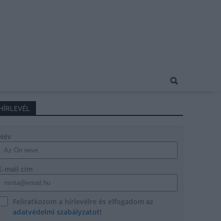
HÍRLEVÉL
Név
E-mail cím
Feliratkozom a hírlevélre és elfogadom az
adatvédelmi szabályzatot!