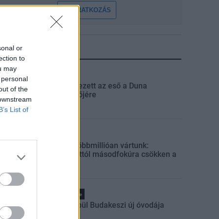
FELIRATKOZÁS
sonal or
LEGFRISSEBB
ection to
ou may
Országos
 personal
Megérkezett az eső a Duna
out of the
vízgyűjtőjére
 downstream
B’s List of
Helyi
Amire többmillióan vártunk:
szombattól másodfokúra csökken a
riasztás
Pest megye
Fából épül Budakeszi új óvodája