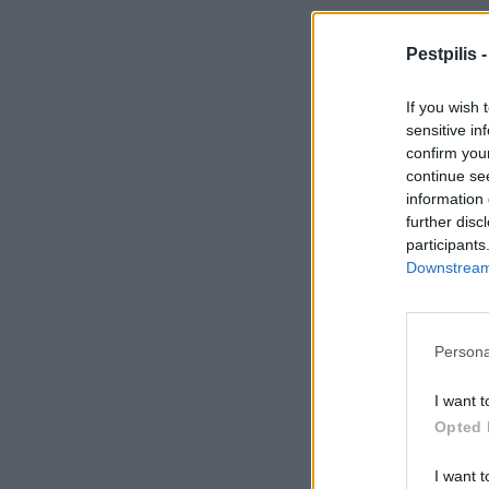
Pestpilis 
If you wish 
sensitive in
confirm you
continue se
information 
further disc
participants
Downstream 
Persona
I want t
Opted 
I want t