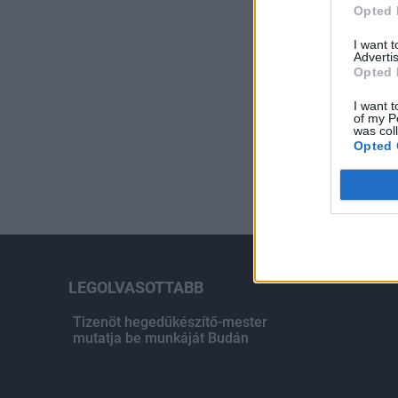
Opted 
I want 
Advertis
Opted 
I want t
of my P
was col
Opted 
LEGOLVASOTTABB
Tizenöt hegedűkészítő-mester
mutatja be munkáját Budán