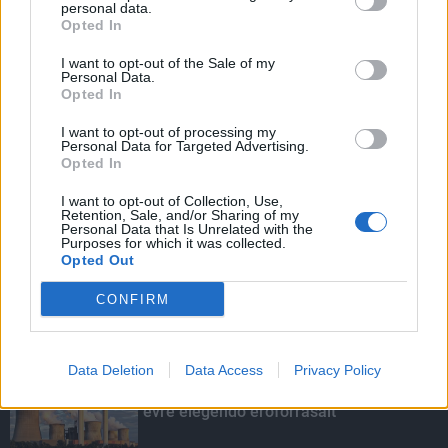
personal data.
Opted In
I want to opt-out of the Sale of my
HIRDETÉS
Personal Data.
Opted In
I want to opt-out of processing my
HIRDETÉS
Personal Data for Targeted Advertising.
Opted In
I want to opt-out of Collection, Use,
Retention, Sale, and/or Sharing of my
LEGOLVASOTTABB
Personal Data that Is Unrelated with the
Purposes for which it was collected.
Opted Out
Agrometeorológia: ismét lendületet
vehet a növényzet korai fejlődése
CONFIRM
Data Deletion
Data Access
Privacy Policy
Túlfogyasztás napja - július 30-ra
felhasználta az emberiség a Föld egész
évre elegendő erőforrásait