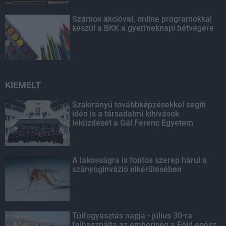
Számos akcióval, online programokkal
készül a BKK a gyermeknapi hétvégére
KIEMELT
Szakirányú továbbképzésekkel segíti
idén is a társadalmi kihívások
leküzdését a Gál Ferenc Egyetem
A lakosságra is fontos szerep hárul a
szúnyoginvázió elkerülésében
Túlfogyasztás napja - július 30-ra
felhasználta az emberiség a Föld egész