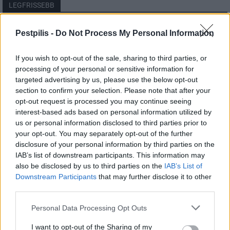
LEGFRISSEBB
Országos
Pestpilis -
Do Not Process My Personal Information
Szakirányú továbbképzésekkel segíti
idén is a társadalmi kihívások leküzdését
If you wish to opt-out of the sale, sharing to third parties, or
a Gál Ferenc Egyetem
processing of your personal or sensitive information for
targeted advertising by us, please use the below opt-out
section to confirm your selection. Please note that after your
Országos
opt-out request is processed you may continue seeing
A lakosságra is fontos szerep hárul a
szúnyoginvázió elkerülésében
interest-based ads based on personal information utilized by
us or personal information disclosed to third parties prior to
your opt-out. You may separately opt-out of the further
disclosure of your personal information by third parties on the
Országos
IAB’s list of downstream participants. This information may
Itt az ÉVOSZ megoldása a hőhullámok és
also be disclosed by us to third parties on the
IAB’s List of
az energiakrízis kezelésére
Downstream Participants
that may further disclose it to other
third parties.
Personal Data Processing Opt Outs
I want to opt-out of the Sharing of my
HIRDETÉS