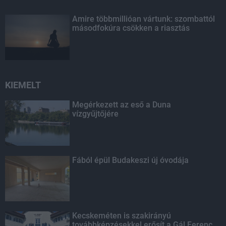
Amire többmillióan vártunk: szombattól
másodfokúra csökken a riasztás
KIEMELT
Megérkezett az eső a Duna
vízgyűjtőjére
Fából épül Budakeszi új óvodája
Kecskeméten is szakirányú
továbbképzésekkel erősít a Gál Ferenc