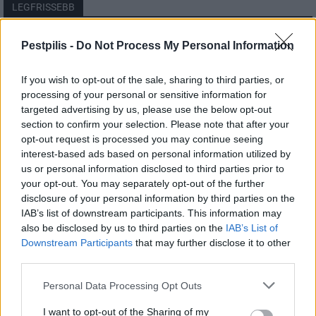
LEGFRISSEBB
Országos
Pestpilis -
Do Not Process My Personal Information
Megérkezett az eső a Duna vízgyűjtőjére
If you wish to opt-out of the sale, sharing to third parties, or
processing of your personal or sensitive information for
targeted advertising by us, please use the below opt-out
section to confirm your selection. Please note that after your
Helyi
opt-out request is processed you may continue seeing
Amire többmillióan vártunk: szombattól
másodfokúra csökken a riasztás
interest-based ads based on personal information utilized by
us or personal information disclosed to third parties prior to
your opt-out. You may separately opt-out of the further
disclosure of your personal information by third parties on the
Pest megye
IAB’s list of downstream participants. This information may
Fából épül Budakeszi új óvodája
also be disclosed by us to third parties on the
IAB’s List of
Downstream Participants
that may further disclose it to other
third parties.
Personal Data Processing Opt Outs
I want to opt-out of the Sharing of my
HIRDETÉS