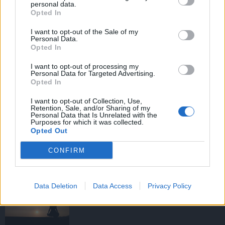
personal data.
Opted In
I want to opt-out of the Sale of my
HIRDETÉS
Personal Data.
Opted In
I want to opt-out of processing my
HIRDETÉS
Personal Data for Targeted Advertising.
Opted In
I want to opt-out of Collection, Use,
Retention, Sale, and/or Sharing of my
LEGOLVASOTTABB
Personal Data that Is Unrelated with the
Purposes for which it was collected.
Opted Out
Tizenöt hegedűkészítő-mester mutatja
be munkáját Budán
CONFIRM
Data Deletion
Data Access
Privacy Policy
Amire többmillióan vártunk: szombattól
másodfokúra csökken a riasztás