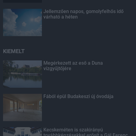
Jellemzően napos, gomolyfelhős idő
várható a héten
KIEMELT
Megérkezett az eső a Duna
vízgyűjtőjére
Fából épül Budakeszi új óvodája
Kecskeméten is szakirányú
továbbképzésekkel erősít a Gál Ferenc