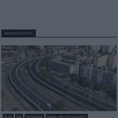
MAGYAR ÉPÍTŐK
Útépítés
HE-DO
BKK
KM Építő Kft.
Főmterv Mérnöki Tervező Zrt.