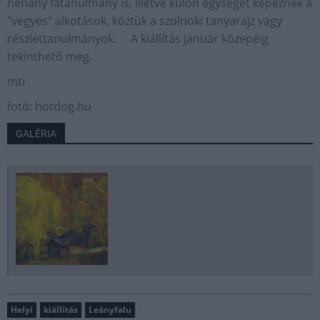
néhány fatanulmány is, illetve külön egységet képeznek a
"vegyes" alkotások, köztük a szolnoki tanyarajz vagy
részlettanulmányok. A kiállítás január közepéig
tekinthető meg.
mti
fotó: hotdog.hu
GALÉRIA
Helyi
kiállítás
Leányfalu