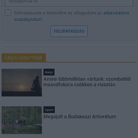
Feliratkozom a hírlevélre és elfogadom az
adatvédelmi
szabályzatot!
FELIRATKOZÁS
LEGOLVASOTTABB
Helyi
Amire többmillióan vártunk: szombattól
másodfokúra csökken a riasztás
Sport
Megújult a Budakeszi Arborétum