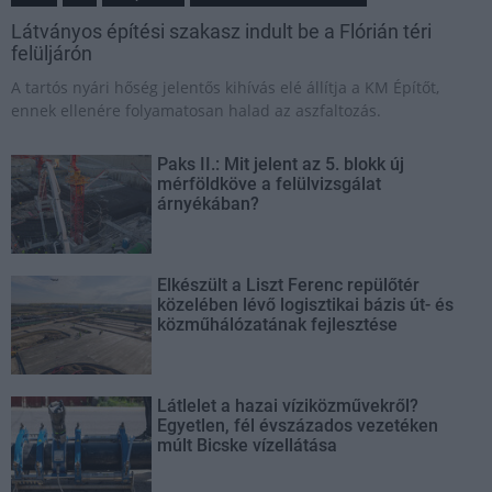
Látványos építési szakasz indult be a Flórián téri
felüljárón
A tartós nyári hőség jelentős kihívás elé állítja a KM Építőt,
ennek ellenére folyamatosan halad az aszfaltozás.
Paks II.: Mit jelent az 5. blokk új
mérföldköve a felülvizsgálat
árnyékában?
Elkészült a Liszt Ferenc repülőtér
közelében lévő logisztikai bázis út- és
közműhálózatának fejlesztése
Látlelet a hazai víziközművekről?
Egyetlen, fél évszázados vezetéken
múlt Bicske vízellátása