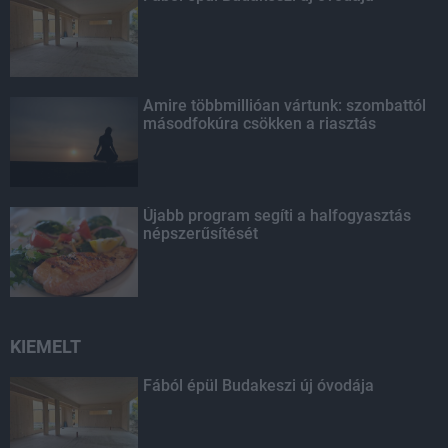
Amire többmillióan vártunk: szombattól
másodfokúra csökken a riasztás
Újabb program segíti a halfogyasztás
népszerűsítését
KIEMELT
Fából épül Budakeszi új óvodája