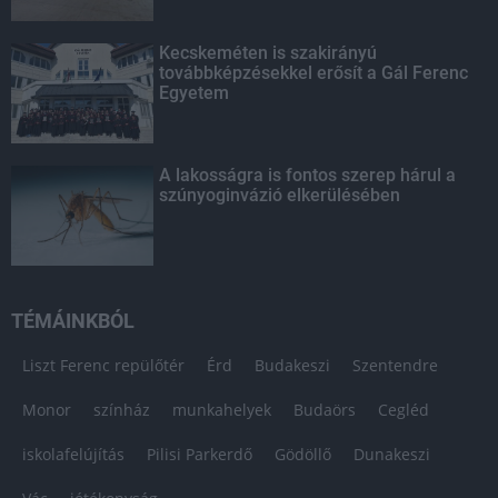
Kecskeméten is szakirányú
továbbképzésekkel erősít a Gál Ferenc
Egyetem
A lakosságra is fontos szerep hárul a
szúnyoginvázió elkerülésében
TÉMÁINKBÓL
Liszt Ferenc repülőtér
Érd
Budakeszi
Szentendre
Monor
színház
munkahelyek
Budaörs
Cegléd
iskolafelújítás
Pilisi Parkerdő
Gödöllő
Dunakeszi