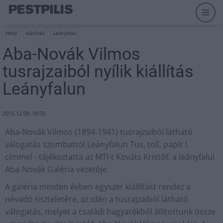
Helyi
kiállítás
Leányfalu
Aba-Novák Vilmos
tusrajzaiból nyílik kiállítás
Leányfalun
2015.12.09. 09:55
Aba-Novák Vilmos (1894-1941) tusrajzaiból látható
válogatás szombattól Leányfalun Tus, toll, papír I.
címmel - tájékoztatta az MTI-t Kováts Kristóf, a leányfalui
Aba-Novák Galéria vezetője.
A galéria minden évben egyszer kiállítást rendez a
névadó tiszteletére, az idén a tusrajzaiból látható
válogatás, melyet a családi hagyatékból állítottunk össze