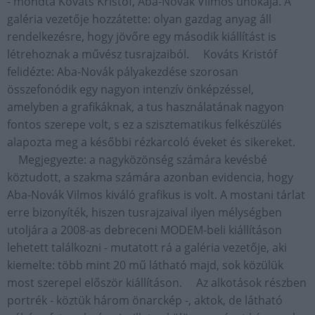
- mondta Kováts Kristóf, Aba-Novák Vilmos unokája. A
galéria vezetője hozzátette: olyan gazdag anyag áll
rendelkezésre, hogy jövőre egy második kiállítást is
létrehoznak a művész tusrajzaiból. Kováts Kristóf
felidézte: Aba-Novák pályakezdése szorosan
összefonódik egy nagyon intenzív önképzéssel,
amelyben a grafikáknak, a tus használatának nagyon
fontos szerepe volt, s ez a szisztematikus felkészülés
alapozta meg a későbbi rézkarcoló éveket és sikereket.
Megjegyezte: a nagyközönség számára kevésbé
köztudott, a szakma számára azonban evidencia, hogy
Aba-Novák Vilmos kiváló grafikus is volt. A mostani tárlat
erre bizonyíték, hiszen tusrajzaival ilyen mélységben
utoljára a 2008-as debreceni MODEM-beli kiállításon
lehetett találkozni - mutatott rá a galéria vezetője, aki
kiemelte: több mint 20 mű látható majd, sok közülük
most szerepel először kiállításon. Az alkotások részben
portrék - köztük három önarckép -, aktok, de látható