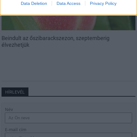
Data Deletion
Data Access
Privacy Policy
Beindult az őszibarackszezon, szeptemberig
élvezhetjük
HÍRLEVÉL
Név
E-mail cím