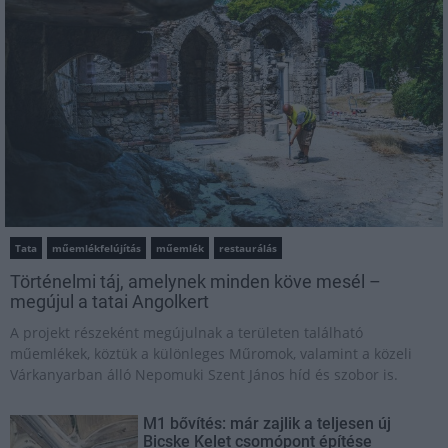
Tata
műemlékfelújítás
műemlék
restaurálás
Történelmi táj, amelynek minden köve mesél –
megújul a tatai Angolkert
A projekt részeként megújulnak a területen található
műemlékek, köztük a különleges Műromok, valamint a közeli
Várkanyarban álló Nepomuki Szent János híd és szobor is.
M1 bővítés: már zajlik a teljesen új
Bicske Kelet csomópont építése