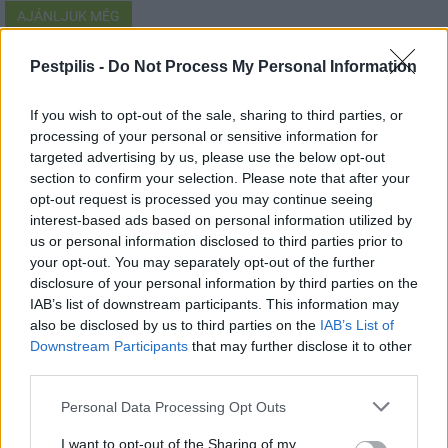
AJÁNLJUK MÉG
Pestpilis -
Do Not Process My Personal Information
Helyi
If you wish to opt-out of the sale, sharing to third parties, or
processing of your personal or sensitive information for
targeted advertising by us, please use the below opt-out
section to confirm your selection. Please note that after your
opt-out request is processed you may continue seeing
interest-based ads based on personal information utilized by
Amire többmillióan vártunk: szombattól másodfokúra
us or personal information disclosed to third parties prior to
csökken a riasztás
your opt-out. You may separately opt-out of the further
disclosure of your personal information by third parties on the
IAB’s list of downstream participants. This information may
also be disclosed by us to third parties on the
IAB’s List of
Downstream Participants
that may further disclose it to other
third parties.
Helyi
Personal Data Processing Opt Outs
I want to opt-out of the Sharing of my