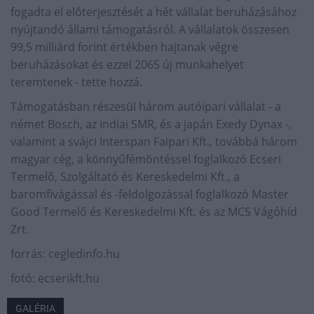
fogadta el előterjesztését a hét vállalat beruházásához
nyújtandó állami támogatásról. A vállalatok összesen
99,5 milliárd forint értékben hajtanak végre
beruházásokat és ezzel 2065 új munkahelyet
teremtenek - tette hozzá.
Támogatásban részesül három autóipari vállalat - a
német Bosch, az indiai SMR, és a japán Exedy Dynax -,
valamint a svájci Interspan Faipari Kft., továbbá három
magyar cég, a könnyűfémöntéssel foglalkozó Ecseri
Termelő, Szolgáltató és Kereskedelmi Kft., a
baromfivágással és -feldolgozással foglalkozó Master
Good Termelő és Kereskedelmi Kft. és az MCS Vágóhíd
Zrt.
forrás: cegledinfo.hu
fotó: ecserikft.hu
GALÉRIA