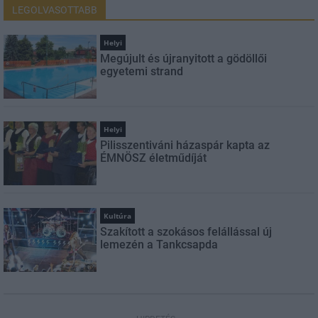
LEGOLVASOTTABB
Helyi
Megújult és újranyitott a gödöllői
egyetemi strand
Helyi
Pilisszentiváni házaspár kapta az
ÉMNÖSZ életműdíját
Kultúra
Szakított a szokásos felállással új
lemezén a Tankcsapda