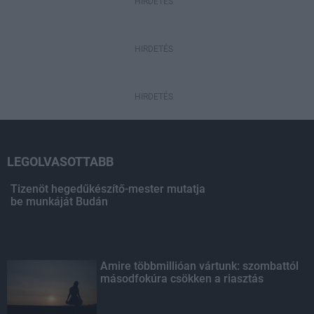
HIRDETÉS
HIRDETÉS
HIRDETÉS
LEGOLVASOTTABB
Tizenöt hegedűkészítő-mester mutatja
be munkáját Budán
Amire többmillióan vártunk: szombattól
másodfokúra csökken a riasztás