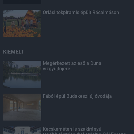
Óriási tökpiramis épült Rácalmáson
KIEMELT
Megérkezett az eső a Duna
vízgyűjtőjére
Fából épül Budakeszi új óvodája
Kecskeméten is szakirányú