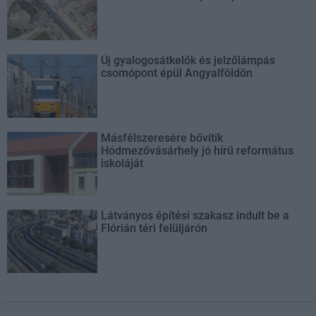
Új gyalogosátkelők és jelzőlámpás
csomópont épül Angyalföldön
Másfélszeresére bővítik
Hódmezővásárhely jó hírű református
iskoláját
Látványos építési szakasz indult be a
Flórián téri felüljárón