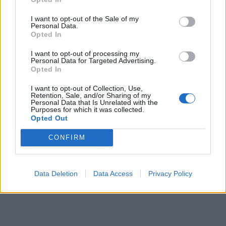
Beindult az őszibarackszezon, szeptemberig
I want to opt-out of the Sale of my
Personal Data.
élvezhetjük
Opted In
I want to opt-out of processing my
Personal Data for Targeted Advertising.
Opted In
I want to opt-out of Collection, Use,
Helyi
Retention, Sale, and/or Sharing of my
Personal Data that Is Unrelated with the
Purposes for which it was collected.
Opted Out
CONFIRM
Örökségvédelem – Fokról fokra újítják fel a Széchenyi
Data Deletion
Data Access
Privacy Policy
Gyógyfürdő főlépcsőjét