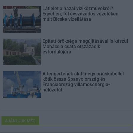
Látlelet a hazai víziközművekről?
Egyetlen, fél évszázados vezetéken
múlt Bicske vízellátása
Épített öröksége megújításával is készül
Mohács a csata ötszázadik
évfordulójára
A tengerfenék alatt négy óriáskábellel
kötik össze Spanyolország és
Franciaország villamosenergia-
hálózatát
AJÁNLJUK MÉG