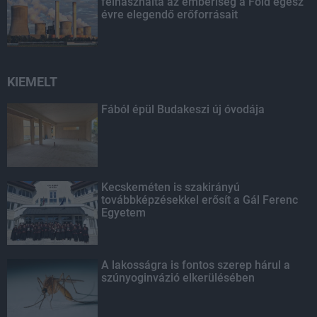
felhasználta az emberiség a Föld egész
évre elegendő erőforrásait
KIEMELT
Fából épül Budakeszi új óvodája
Kecskeméten is szakirányú
továbbképzésekkel erősít a Gál Ferenc
Egyetem
A lakosságra is fontos szerep hárul a
szúnyoginvázió elkerülésében