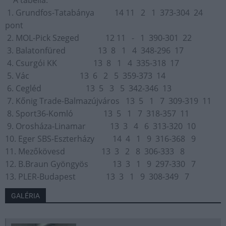
A tabella:
1. Grundfos-Tatabánya 14 11 2 1 373-304 24
pont
2. MOL-Pick Szeged 12 11 - 1 390-301 22
3. Balatonfüred 13 8 1 4 348-296 17
4. Csurgói KK 13 8 1 4 335-318 17
5. Vác 13 6 2 5 359-373 14
6. Cegléd 13 5 3 5 342-346 13
7. Kőnig Trade-Balmazújváros 13 5 1 7 309-319 11
8. Sport36-Komló 13 5 1 7 318-357 11
9. Orosháza-Linamar 13 3 4 6 313-320 10
10. Eger SBS-Eszterházy 14 4 1 9 316-368 9
11. Mezőkövesd 13 3 2 8 306-333 8
12. B.Braun Gyöngyös 13 3 1 9 297-330 7
13. PLER-Budapest 13 3 1 9 308-349 7
GALÉRIA