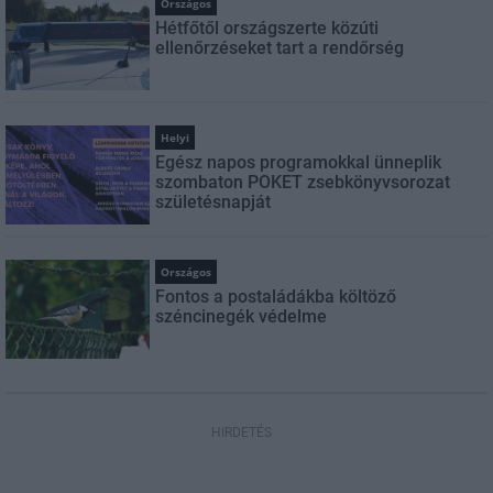
Országos
Hétfőtől országszerte közúti
ellenőrzéseket tart a rendőrség
Helyi
Egész napos programokkal ünneplik
szombaton POKET zsebkönyvsorozat
születésnapját
Országos
Fontos a postaládákba költöző
széncinegék védelme
HIRDETÉS