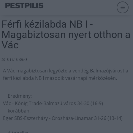
Férfi kézilabda NB I -
Magabiztosan nyert otthon a
Vác
2015.11.16. 09:43
A Vác magabiztosan legyőzte a vendég Balmazújvárost a
férfi kézilabda NB I második vasárnapi mérkőzésén.
Eredmény:
Vác - Kőnig Trade-Balmazújváros 34-30 (16-9)
korábban:
Eger SBS-Eszterházy - Orosháza-Linamar 31-26 (13-14)