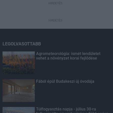
HIRDETÉS
HIRDETÉS
LEGOLVASOTTABB
Agrometeorológia: ismét lendületet
vehet a növényzet korai fejlődése
Fából épül Budakeszi új óvodája
Túlfogyasztás napja - július 30-ra