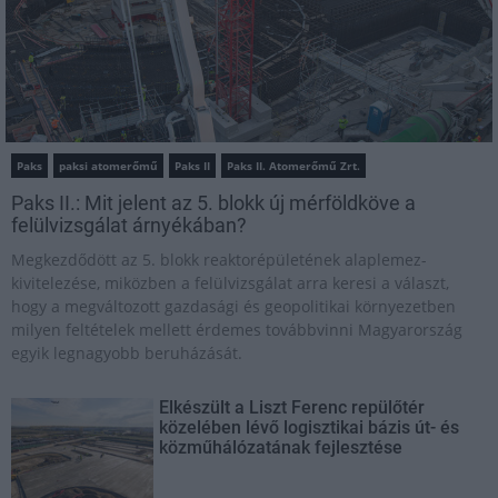
Paks
paksi atomerőmű
Paks II
Paks II. Atomerőmű Zrt.
Paks II.: Mit jelent az 5. blokk új mérföldköve a
felülvizsgálat árnyékában?
Megkezdődött az 5. blokk reaktorépületének alaplemez-
kivitelezése, miközben a felülvizsgálat arra keresi a választ,
hogy a megváltozott gazdasági és geopolitikai környezetben
milyen feltételek mellett érdemes továbbvinni Magyarország
egyik legnagyobb beruházását.
Elkészült a Liszt Ferenc repülőtér
közelében lévő logisztikai bázis út- és
közműhálózatának fejlesztése