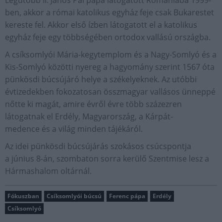
Legutóbb II. János Pál pápa látogatott Romániába 1999-
ben, akkor a római katolikus egyház feje csak Bukarestet
kereste fel. Akkor első ízben látogatott el a katolikus
egyház feje egy többségében ortodox vallású országba.
A csíksomlyói Mária-kegytemplom és a Nagy-Somlyó és a
Kis-Somlyó közötti nyereg a hagyomány szerint 1567 óta
pünkösdi búcsújáró helye a székelyeknek. Az utóbbi
évtizedekben fokozatosan összmagyar vallásos ünneppé
nőtte ki magát, amire évről évre több százezren
látogatnak el Erdély, Magyarország, a Kárpát-
medence és a világ minden tájékáról.
Az idei pünkösdi búcsújárás szokásos csúcspontja
a június 8-án, szombaton sorra kerülő Szentmise lesz a
Hármashalom oltárnál.
Fókuszban
Csíksomlyói búcsú
Ferenc pápa
Erdély
Csíksomlyó