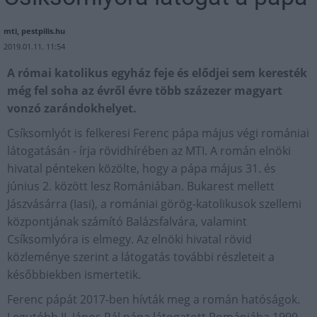
mti, pestpilis.hu
2019.01.11. 11:54
A római katolikus egyház feje és elődjei sem keresték
még fel soha az évről évre több százezer magyart
vonzó zarándokhelyet.
Csíksomlyót is felkeresi Ferenc pápa május végi romániai
látogatásán - írja rövidhírében az MTI. A román elnöki
hivatal pénteken közölte, hogy a pápa május 31. és
június 2. között lesz Romániában. Bukarest mellett
Jászvásárra (Iasi), a romániai görög-katolikusok szellemi
központjának számító Balázsfalvára, valamint
Csíksomlyóra is elmegy. Az elnöki hivatal rövid
közleménye szerint a látogatás további részleteit a
későbbiekben ismertetik.
Ferenc pápát 2017-ben hívták meg a román hatóságok.