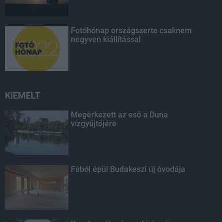
Fotóhónap országszerte csaknem
negyven kiállítással
KIEMELT
Megérkezett az eső a Duna
vízgyűjtőjére
Fából épül Budakeszi új óvodája