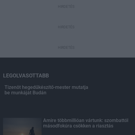
HIRDETÉS
HIRDETÉS
HIRDETÉS
LEGOLVASOTTABB
Tizenöt hegedűkészítő-mester mutatja
be munkáját Budán
Amire többmillióan vártunk: szombattól
másodfokúra csökken a riasztás