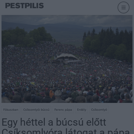
Fókuszban
Csíksomlyói búcsú
Ferenc pápa
Erdély
Csíksomlyó
Egy héttel a búcsú előtt
Csíksomlyóra látogat a pápa