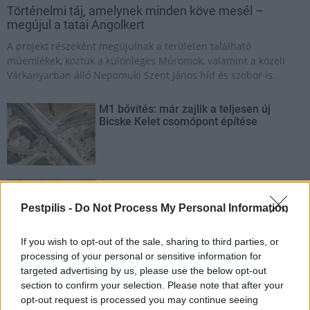
Történelmi táj, amelynek minden köve mesél –
megújul a tatai Angolkert
A projekt részeként megújulnak a területen található
műemlékek, köztük a különleges Műromok, valamint a közeli
Várkanyarban álló Nepomuki Szent János híd és szobor is.
M1 bővítés: már zajlik a teljesen új
Bicske Kelet csomópont építése
Új gyalogosátkelők és jelzőlámpás
csomópont épül Angyalföldön
Pestpilis -
Do Not Process My Personal Information
If you wish to opt-out of the sale, sharing to third parties, or
processing of your personal or sensitive information for
Másfélszeresére bővítik
targeted advertising by us, please use the below opt-out
Hódmezővásárhely jó hírű református
section to confirm your selection. Please note that after your
iskoláját
opt-out request is processed you may continue seeing