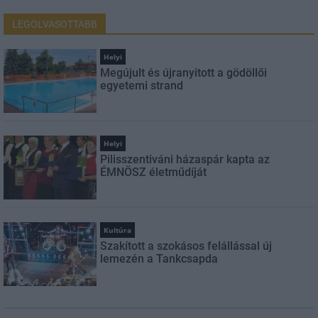
LEGOLVASOTTABB
Helyi
Megújult és újranyitott a gödöllői
egyetemi strand
Helyi
Pilisszentiváni házaspár kapta az
ÉMNÖSZ életműdíját
Kultúra
Szakított a szokásos felállással új
lemezén a Tankcsapda