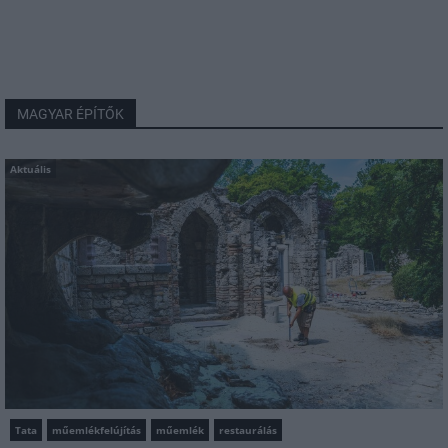
MAGYAR ÉPÍTŐK
Aktuális
Tata
műemlékfelújítás
műemlék
restaurálás