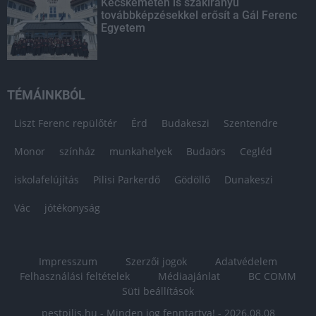
Kecskeméten is szakirányú
továbbképzésekkel erősít a Gál Ferenc
Egyetem
TÉMÁINKBÓL
Liszt Ferenc repülőtér
Érd
Budakeszi
Szentendre
Monor
színház
munkahelyek
Budaörs
Cegléd
iskolafelújítás
Pilisi Parkerdő
Gödöllő
Dunakeszi
Vác
jótékonyság
Impresszum
Szerzői jogok
Adatvédelem
Felhasználási feltételek
Médiaajánlat
BC COMM
Süti beállítások
pestpilis.hu - Minden jog fenntartva! - 2026.08.08