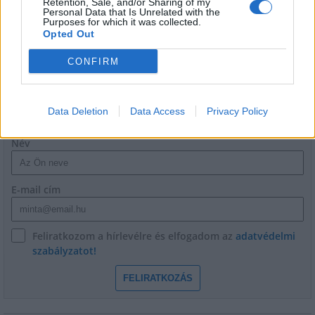
Retention, Sale, and/or Sharing of my
Personal Data that Is Unrelated with the
Purposes for which it was collected.
Opted Out
CONFIRM
HÍRLEVÉL
Data Deletion
Data Access
Privacy Policy
Név
E-mail cím
Feliratkozom a hírlevélre és elfogadom az
adatvédelmi
szabályzatot!
FELIRATKOZÁS