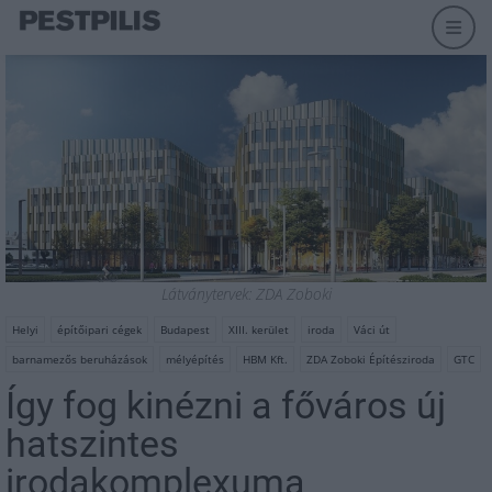
Látványtervek: ZDA Zoboki
Helyi
építőipari cégek
Budapest
XIII. kerület
iroda
Váci út
barnamezős beruházások
mélyépítés
HBM Kft.
ZDA Zoboki Építésziroda
GTC
Így fog kinézni a főváros új
hatszintes
irodakomplexuma