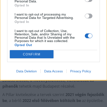
Personal Data.
Opted In
I want to opt-out of processing my
Personal Data for Targeted Advertising.
Opted In
I want to opt-out of Collection, Use,
Retention, Sale, and/or Sharing of my
Personal Data that Is Unrelated with the
Purposes for which it was collected.
Opted Out
CONFIRM
A várossal való kapcsolatot a főbejárat előtti fogadótér
teremti majd meg, ahol kávézó, vízfelület, valamint
Data Deletion
Data Access
Privacy Policy
szobor is helyet kap majd. A
belső udvart
a nagy
zöldterületek, a növénykiültetés, vízfelületek és
pihenők
tehetik majd Budapest részévé.
A Pillar kivitelezése a tervek szerint
2021 végén fejeződik
be
, a bérlő
2022 első félévében költözik be
az épületbe.