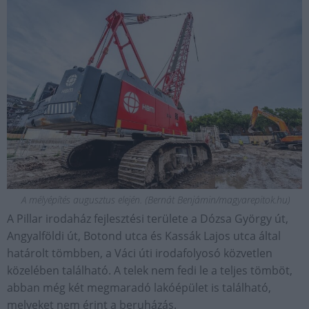
A mélyépítés augusztus elején. (Bernát Benjámin/magyarepitok.hu)
A Pillar irodaház fejlesztési területe a Dózsa György út,
Angyalföldi út, Botond utca és Kassák Lajos utca által
határolt tömbben, a Váci úti irodafolyosó közvetlen
közelében található. A telek nem fedi le a teljes tömböt,
abban még két megmaradó lakóépület is található,
melyeket nem érint a beruházás.