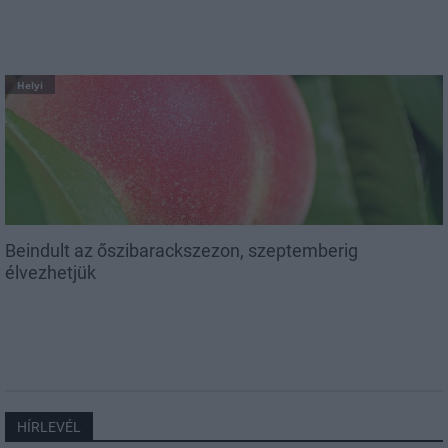
Helyi
Beindult az őszibarackszezon, szeptemberig
élvezhetjük
HÍRLEVÉL