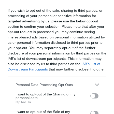
A tervezőiroda leírása alapján a négy épülettömbből álló
irodakomplexumban
If you wish to opt-out of the sale, sharing to third parties, or
processing of your personal or sensitive information for
targeted advertising by us, please use the below opt-out
a keskenyebb és a szélesebb
section to confirm your selection. Please note that after your
épületszárnyak váltakozása miatt hullámzó
opt-out request is processed you may continue seeing
hatást keltő épülettestek és a lekerekített
interest-based ads based on personal information utilized by
épületsarkok karakteres képet adnak az
us or personal information disclosed to third parties prior to
your opt-out. You may separately opt-out of the further
épületnek.
disclosure of your personal information by third parties on the
IAB’s list of downstream participants. This information may
also be disclosed by us to third parties on the
IAB’s List of
Downstream Participants
that may further disclose it to other
third parties.
Nagy zöldterülettel épül meg
Personal Data Processing Opt Outs
I want to opt-out of the Sharing of my
personal data.
Opted In
I want to opt-out of the Sale of my