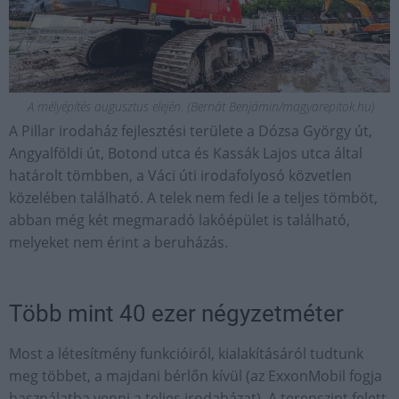
A mélyépítés augusztus elején. (Bernát Benjámin/magyarepitok.hu)
A Pillar irodaház fejlesztési területe a Dózsa György út,
Angyalföldi út, Botond utca és Kassák Lajos utca által
határolt tömbben, a Váci úti irodafolyosó közvetlen
közelében található. A telek nem fedi le a teljes tömböt,
abban még két megmaradó lakóépület is található,
melyeket nem érint a beruházás.
Több mint 40 ezer négyzetméter
Most a létesítmény funkcióiról, kialakításáról tudtunk
meg többet, a majdani bérlőn kívül (az ExxonMobil fogja
használatba venni a teljes irodaházat). A terepszint felett