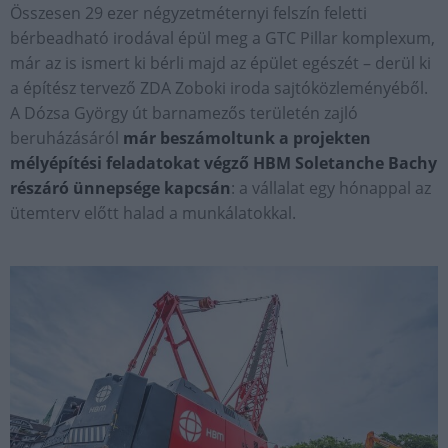
Összesen 29 ezer négyzetméternyi felszín feletti
bérbeadható irodával épül meg a GTC Pillar komplexum,
már az is ismert ki bérli majd az épület egészét – derül ki
a építész tervező ZDA Zoboki iroda sajtóközleményéből.
A Dózsa György út barnamezős területén zajló
beruházásáról
már beszámoltunk a projekten
mélyépítési feladatokat végző HBM Soletanche Bachy
részáró ünnepsége kapcsán
: a vállalat egy hónappal az
ütemterv előtt halad a munkálatokkal.