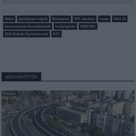
Helyi
építőipari cégek
Budapest
XIII. kerület
iroda
Váci út
barnamezős beruházások
mélyépítés
HBM Kft.
ZDA Zoboki Építésziroda
GTC
MAGYAR ÉPÍTŐK
Útépítés