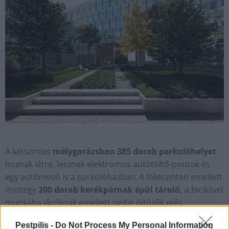
A kétszintes
mélygarázsban
385 darab parkolóhelyet
hoznak létre, lesznek elektromos autótöltő-pontok és
egy autómosó is a parkolóházban. A földszinten emellett
mintegy
200 darab kerékpárnak épül tároló,
a biciklivel
munkába járóknak emellett pedig öltözők etés
zuhanyozókat is kialakítanak majd.
Pestpilis -
Do Not Process My Personal Information