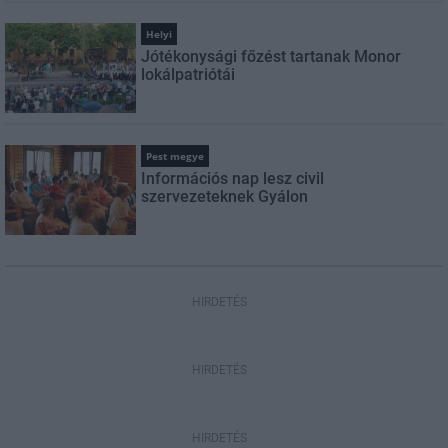
Helyi
Jótékonysági főzést tartanak Monor
lokálpatriótái
Pest megye
Információs nap lesz civil
szervezeteknek Gyálon
HIRDETÉS
HIRDETÉS
HIRDETÉS