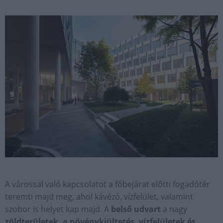
A várossal való kapcsolatot a főbejárat előtti fogadótér
teremti majd meg, ahol kávézó, vízfelület, valamint
szobor is helyet kap majd. A
belső udvart
a nagy
zöldterületek, a növénykiültetés, vízfelületek és