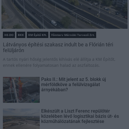
HE-DO
BKK
KM Építő Kft.
Főmterv Mérnöki Tervező Zrt.
Látványos építési szakasz indult be a Flórián téri
felüljárón
A tartós nyári hőség jelentős kihívás elé állítja a KM Építőt,
ennek ellenére folyamatosan halad az aszfaltozás.
Paks II.: Mit jelent az 5. blokk új
mérföldköve a felülvizsgálat
árnyékában?
Elkészült a Liszt Ferenc repülőtér
közelében lévő logisztikai bázis út- és
közműhálózatának fejlesztése