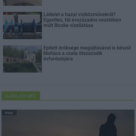
Látlelet a hazai víziközművekről?
Egyetlen, fél évszázados vezetéken
múlt Bicske vízellátása
Épített öröksége megújításával is készül
Mohács a csata ötszázadik
évfordulójára
AJÁNLJUK MÉG
Helyi