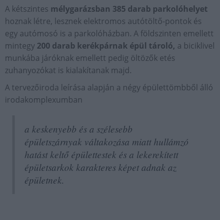
A kétszintes
mélygarázsban
385 darab parkolóhelyet
hoznak létre, lesznek elektromos autótöltő-pontok és
egy autómosó is a parkolóházban. A földszinten emellett
mintegy
200 darab kerékpárnak épül tároló,
a biciklivel
munkába járóknak emellett pedig öltözők etés
zuhanyozókat is kialakítanak majd.
A tervezőiroda leírása alapján a négy épülettömbből álló
irodakomplexumban
a keskenyebb és a szélesebb
épületszárnyak váltakozása miatt hullámzó
hatást keltő épülettestek és a lekerekített
épületsarkok karakteres képet adnak az
épületnek.