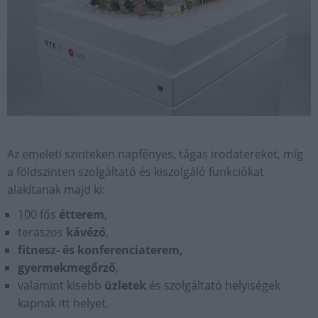
Az emeleti szinteken napfényes, tágas irodatereket, míg
a földszinten szolgáltató és kiszolgáló funkciókat
alakítanak majd ki:
100 fős
étterem
,
teraszos
kávézó
,
fitnesz- és konferenciaterem,
gyermekmegőrző
,
valamint kisebb
üzletek
és szolgáltató helyiségek
kapnak itt helyet.