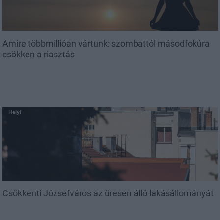
Amire többmillióan vártunk: szombattól másodfokúra
csökken a riasztás
Helyi
Csökkenti Józsefváros az üresen álló lakásállományát