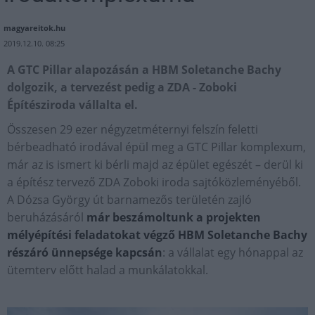
magyareitok.hu
2019.12.10. 08:25
A GTC Pillar alapozásán a HBM Soletanche Bachy
dolgozik, a tervezést pedig a ZDA - Zoboki
Építésziroda vállalta el.
Összesen 29 ezer négyzetméternyi felszín feletti
bérbeadható irodával épül meg a GTC Pillar komplexum,
már az is ismert ki bérli majd az épület egészét – derül ki
a építész tervező ZDA Zoboki iroda sajtóközleményéből.
A Dózsa György út barnamezős területén zajló
beruházásáról
már beszámoltunk a projekten
mélyépítési feladatokat végző HBM Soletanche Bachy
részáró ünnepsége kapcsán
: a vállalat egy hónappal az
ütemterv előtt halad a munkálatokkal.