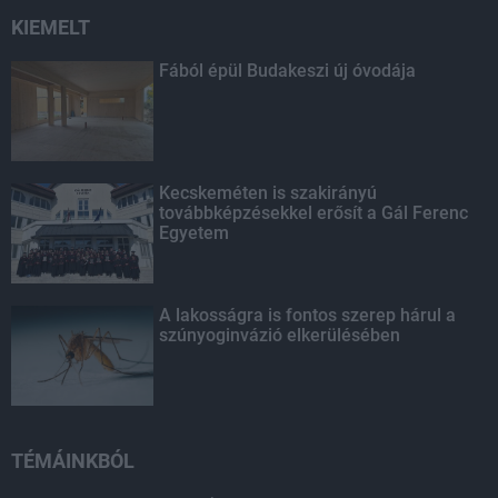
KIEMELT
Fából épül Budakeszi új óvodája
Kecskeméten is szakirányú
továbbképzésekkel erősít a Gál Ferenc
Egyetem
A lakosságra is fontos szerep hárul a
szúnyoginvázió elkerülésében
TÉMÁINKBÓL