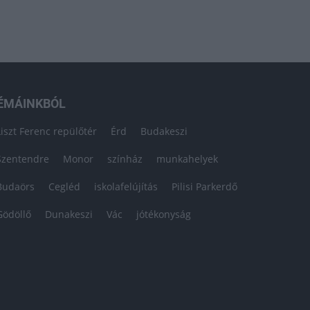
ÉMÁINKBÓL
Liszt Ferenc repülőtér
Érd
Budakeszi
Szentendre
Monor
színház
munkahelyek
Budaörs
Cegléd
iskolafelújítás
Pilisi Parkerdő
Gödöllő
Dunakeszi
Vác
jótékonyság