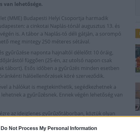
s van lehetősége.
et (MME) Budapesti Helyi Csoportja harmadik
dapesten: a cinkotai Naplás-tónál augusztus 13. és
végén is. A tábor a Naplás-tó déli gátján, a sorompó
thető meg mintegy 250 méteres sétával.
 gyűrűzése naponta hajnaltól délelőtt 10 óráig,
 időjárástól függően (25-én, az utolsó napon csak
ak tábort). Esős időben a gyűrűzés minden esetben
óránkénti hálóellenőrzések köré szerveződik.
el a hálókat is megtekinthetik, segédkezhetnek a
i lehetnek a gyűrűzésnek. Ennek végén lehetőség van
kézre az ideiglenes gyűrűzőtáborban, köztük olyan
ris (az idei év madara), a nyaktekercs vagy zöld küllő.
-
Do Not Process My Personal Information
Cinkota
haris