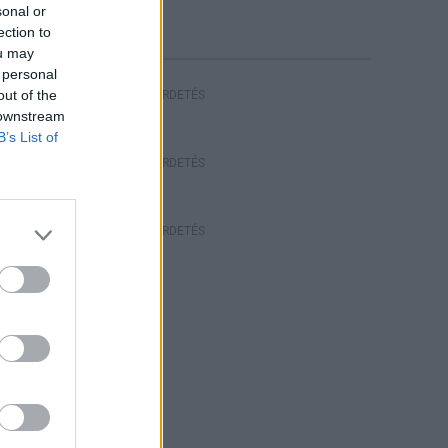
sonal or
ection to
ou may
 personal
out of the
HIRDETÉS
 downstream
B’s List of
HIRDETÉS
HIRDETÉS