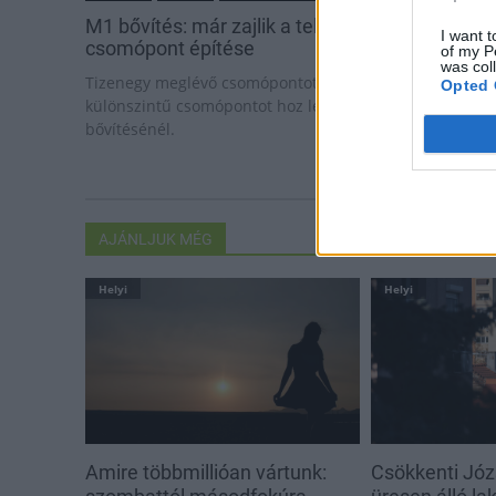
M1 bővítés: már zajlik a teljesen új Bicske Kele
I want t
csomópont építése
of my P
was col
Tizenegy meglévő csomópontot korszerűsít és négy új,
Opted 
különszintű csomópontot hoz létre az MKIF az M1-es
bővítésénél.
AJÁNLJUK MÉG
Helyi
Helyi
Amire többmillióan vártunk:
Csökkenti Józ