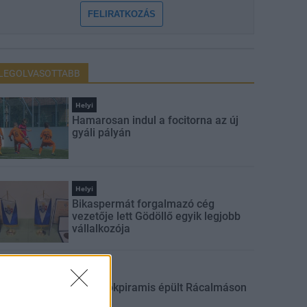
FELIRATKOZÁS
LEGOLVASOTTABB
Helyi
Hamarosan indul a focitorna az új
gyáli pályán
Helyi
Bikaspermát forgalmazó cég
vezetője lett Gödöllő egyik legjobb
vállalkozója
Hívogató
Óriási tökpiramis épült Rácalmáson