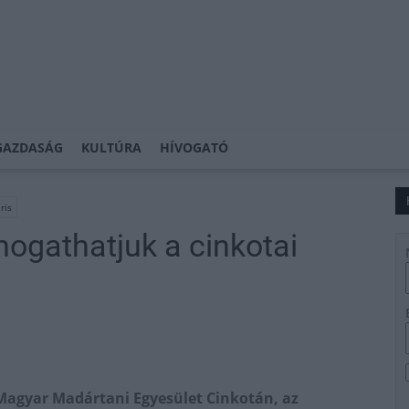
GAZDASÁG
KULTÚRA
HÍVOGATÓ
ris
ogathatjuk a cinkotai
 Magyar Madártani Egyesület Cinkotán, az