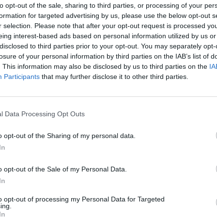
to opt-out of the sale, sharing to third parties, or processing of your per
formation for targeted advertising by us, please use the below opt-out s
r selection. Please note that after your opt-out request is processed y
eing interest-based ads based on personal information utilized by us or
disclosed to third parties prior to your opt-out. You may separately opt-
losure of your personal information by third parties on the IAB’s list of
. This information may also be disclosed by us to third parties on the
IA
Participants
that may further disclose it to other third parties.
Új gyalogosátkelők és jelzőlámpás
csomópont épül Angyalföldön
l Data Processing Opt Outs
o opt-out of the Sharing of my personal data.
Másfélszeresére bővítik
Hódmezővásárhely jó hírű
In
református iskoláját
o opt-out of the Sale of my Personal Data.
In
Látványos építési szakasz indult
to opt-out of processing my Personal Data for Targeted
be a Flórián téri felüljárón
ing.
In