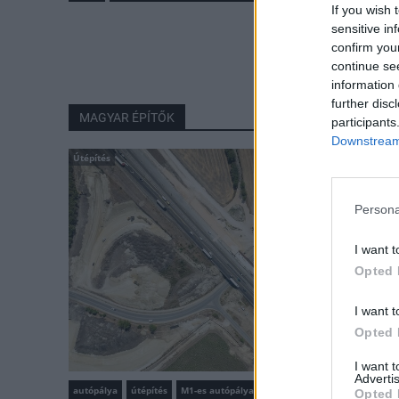
If you wish 
sensitive in
confirm you
continue se
information 
further disc
MAGYAR ÉPÍTŐK
participants
Downstream 
Útépítés
Persona
I want t
Opted 
I want t
Opted 
I want 
Advertis
autópálya
útépítés
M1-es autópálya
Bicske
Opted 