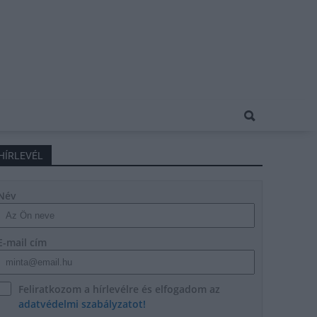
HÍRLEVÉL
Név
E-mail cím
Feliratkozom a hírlevélre és elfogadom az
adatvédelmi szabályzatot!