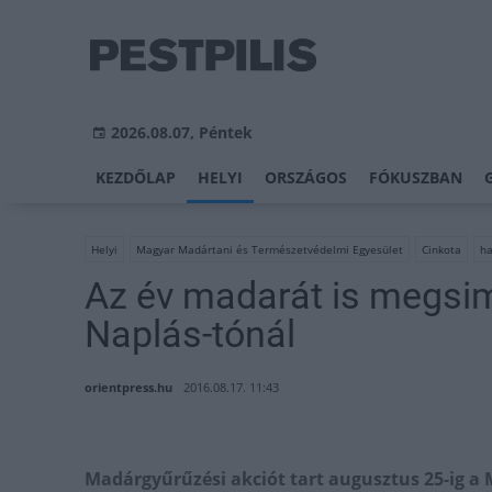
2026.08.07, Péntek
KEZDŐLAP
HELYI
ORSZÁGOS
FÓKUSZBAN
Helyi
Magyar Madártani és Természetvédelmi Egyesület
Cinkota
ha
Az év madarát is megsim
Naplás-tónál
orientpress.hu
2016.08.17. 11:43
Madárgyűrűzési akciót tart augusztus 25-ig a