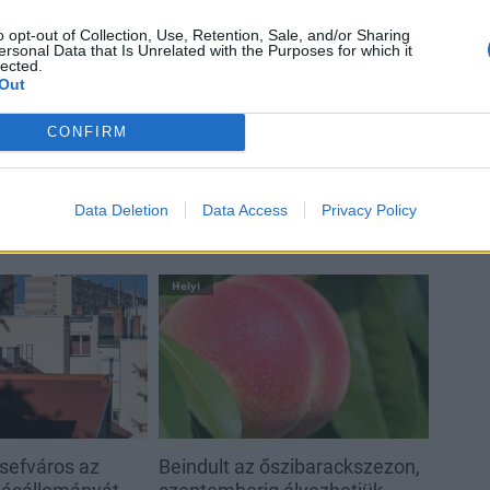
t
o opt-out of Collection, Use, Retention, Sale, and/or Sharing
ersonal Data that Is Unrelated with the Purposes for which it
Paks II.: Mit jelent az 5. blokk új
lected.
mérföldköve a felülvizsgálat
Out
árnyékában?
CONFIRM
Data Deletion
Data Access
Privacy Policy
Helyi
sefváros az
Beindult az őszibarackszezon,