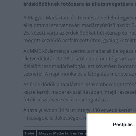
érdeklődőknek fotózásra és állatsimogatásra i
A Magyar Madártani és Természetvédelmi Egyesül
alkalommal szervez nyári madárgyűrűző akciót Bu
25. között várja az érdeklődőket hétköznap és hét
mögött kezdődő aszfaltozott úton, gyalog közelí
Az MME közleménye szerint a madarak befogása és
illetve délután 17-18 órától naplementéig tart az
délelőtt lesz madárbefogás, ezt követően bontan
szünetel. A napi munka és a látogatás menete az 
Az érdeklődők a madártani szakemberek vezetésév
kézre került madarak szállításában, majd részese
fotók készítésére és állatsimogatásra.
A tavalyi évben 34 faj mintegy 430 egyede került 
ritkaságok, érdekességek, mint a ritkán látható ha
Pestpilis 
Helyi
Magyar Madártani és Természetvédelmi Egyesület