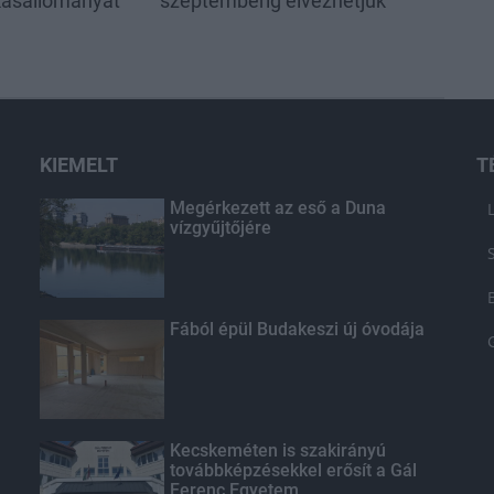
akásállományát
szeptemberig élvezhetjük
KIEMELT
T
Megérkezett az eső a Duna
vízgyűjtőjére
Fából épül Budakeszi új óvodája
Kecskeméten is szakirányú
továbbképzésekkel erősít a Gál
Ferenc Egyetem