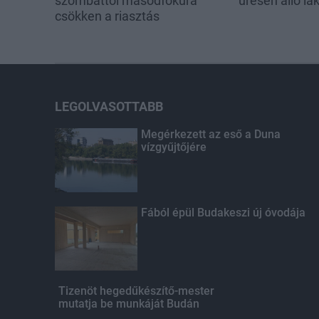
szombattól másodfokúra
üresen álló l
csökken a riasztás
LEGOLVASOTTABB
Megérkezett az eső a Duna
vízgyűjtőjére
Fából épül Budakeszi új óvodája
Tizenöt hegedűkészítő-mester
mutatja be munkáját Budán