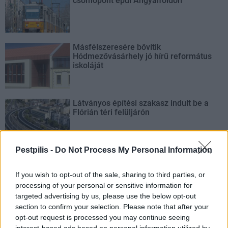
csomópont épül Angyalföldön
Másfélszeresére bővítik
Hódmezővásárhely jó hírű református
iskoláját
Látványos építési szakasz indult be a
Flórián téri felüljárón
Pestpilis -
Do Not Process My Personal Information
Paks II.: Mit jelent az 5. blokk új
mérföldköve a felülvizsgálat
If you wish to opt-out of the sale, sharing to third parties, or
árnyékában?
processing of your personal or sensitive information for
targeted advertising by us, please use the below opt-out
section to confirm your selection. Please note that after your
opt-out request is processed you may continue seeing
interest-based ads based on personal information utilized by