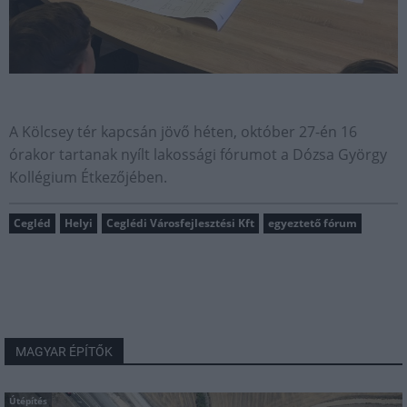
A Kölcsey tér kapcsán jövő héten, október 27-én 16
órakor tartanak nyílt lakossági fórumot a Dózsa György
Kollégium Étkezőjében.
Cegléd
Helyi
Ceglédi Városfejlesztési Kft
egyeztető fórum
MAGYAR ÉPÍTŐK
Útépítés