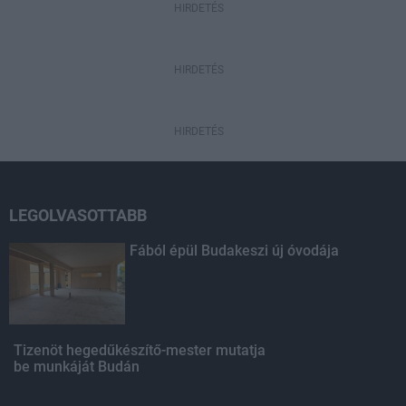
HIRDETÉS
HIRDETÉS
HIRDETÉS
LEGOLVASOTTABB
Fából épül Budakeszi új óvodája
Tizenöt hegedűkészítő-mester mutatja
be munkáját Budán