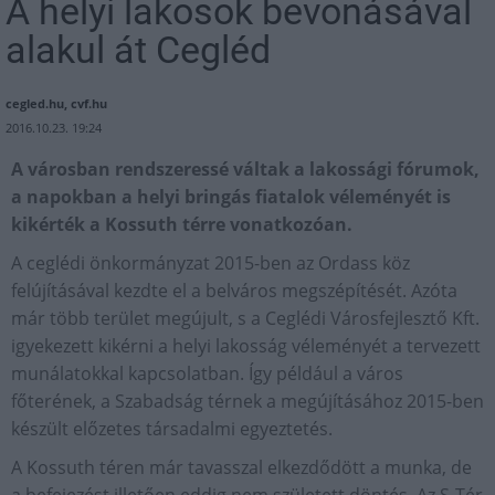
A helyi lakosok bevonásával
alakul át Cegléd
cegled.hu, cvf.hu
2016.10.23. 19:24
A városban rendszeressé váltak a lakossági fórumok,
a napokban a helyi bringás fiatalok véleményét is
kikérték a Kossuth térre vonatkozóan.
A ceglédi önkormányzat 2015-ben az Ordass köz
felújításával kezdte el a belváros megszépítését. Azóta
már több terület megújult, s a Ceglédi Városfejlesztő Kft.
igyekezett kikérni a helyi lakosság véleményét a tervezett
munálatokkal kapcsolatban. Így például a város
főterének, a Szabadság térnek a megújításához 2015-ben
készült előzetes társadalmi egyeztetés.
A Kossuth téren már tavasszal elkezdődött a munka, de
a befejezést illetően eddig nem született döntés. Az S-Tér