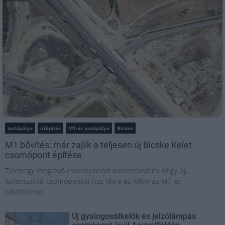
autópálya
útépítés
M1-es autópálya
Bicske
M1 bővítés: már zajlik a teljesen új Bicske Kelet
csomópont építése
Tizenegy meglévő csomópontot korszerűsít és négy új,
különszintű csomópontot hoz létre az MKIF az M1-es
bővítésénél.
Új gyalogosátkelők és jelzőlámpás