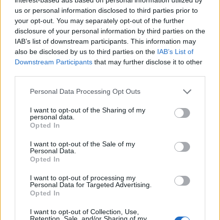
us or personal information disclosed to third parties prior to
AJÁNLJUK MÉG
your opt-out. You may separately opt-out of the further
disclosure of your personal information by third parties on the
Helyi
IAB’s list of downstream participants. This information may
also be disclosed by us to third parties on the
IAB’s List of
Downstream Participants
that may further disclose it to other
third parties.
Personal Data Processing Opt Outs
I want to opt-out of the Sharing of my
personal data.
Amire többmillióan vártunk: szombattól másodfokúra
Opted In
csökken a riasztás
I want to opt-out of the Sale of my
Personal Data.
Opted In
I want to opt-out of processing my
Personal Data for Targeted Advertising.
Helyi
Opted In
I want to opt-out of Collection, Use,
Retention, Sale, and/or Sharing of my