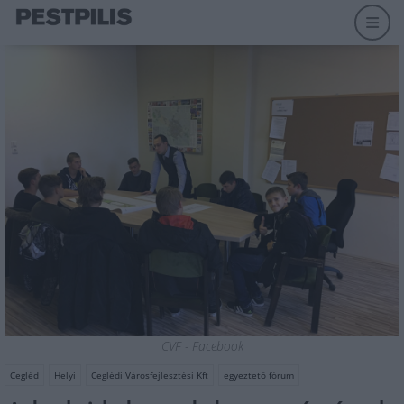
CVF - Facebook
Cegléd
Helyi
Ceglédi Városfejlesztési Kft
egyeztető fórum