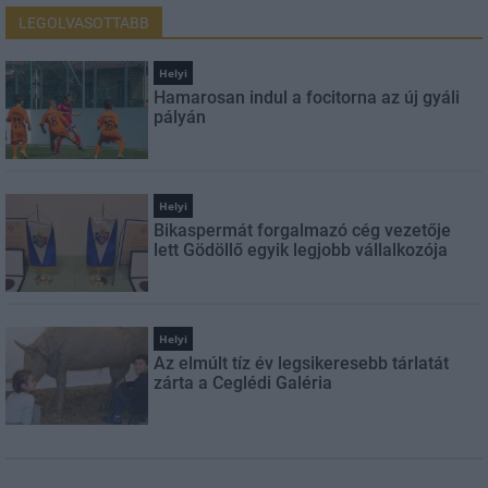
LEGOLVASOTTABB
Helyi
Hamarosan indul a focitorna az új gyáli
pályán
Helyi
Bikaspermát forgalmazó cég vezetője
lett Gödöllő egyik legjobb vállalkozója
Helyi
Az elmúlt tíz év legsikeresebb tárlatát
zárta a Ceglédi Galéria