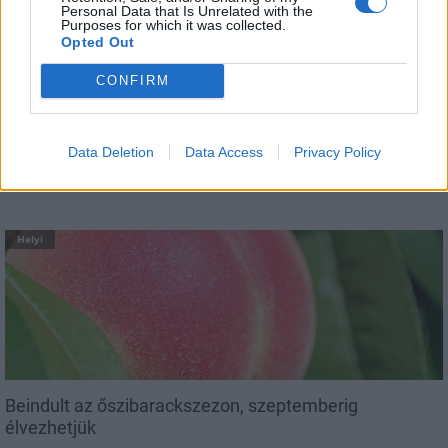
Personal Data that Is Unrelated with the
Purposes for which it was collected.
Opted Out
CONFIRM
Csökkenti Józsefváros az üresen álló lakásállományát
Data Deletion
Data Access
Privacy Policy
Helyi
Beindult az őszibarackszezon, szeptemberig
élvezhetjük