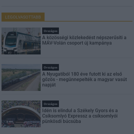
LEGOLVASOTTABB
Országos
A közösségi közlekedést népszerűsíti a
MÁV-Volán csoport új kampánya
Országos
A Nyugatiból 180 éve futott ki az első
gőzös - megünnepelték a magyar vasút
napját
Országos
Idén is elindul a Székely Gyors és a
Csíksomlyó Expressz a csíksomlyói
pünkösdi búcsúba