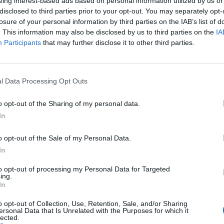
eing interest-based ads based on personal information utilized by us or
, Hunyadkürti István, Tóth Eszter és Domokos László
disclosed to third parties prior to your opt-out. You may separately opt-
losure of your personal information by third parties on the IAB’s list of
. This information may also be disclosed by us to third parties on the
IA
premier 2019. március 30-án Joe Orton komédiája, A
Participants
that may further disclose it to other third parties.
zs Benő állítja színpadra. Az előadásban Schell Judit,
n, Vida Péter és Bán Bálint játszik.
l Data Processing Opt Outs
z szervezésében jelenleg is zajlik a Vidéki Színházak
ínház épületében valósul meg szeptember 3. és 9.
o opt-out of the Sharing of my personal data.
ezik a Thália Színházban a Határon Túli Magyar
In
o opt-out of the Sale of my Personal Data.
In
to opt-out of processing my Personal Data for Targeted
ing.
In
o opt-out of Collection, Use, Retention, Sale, and/or Sharing
ersonal Data that Is Unrelated with the Purposes for which it
lected.