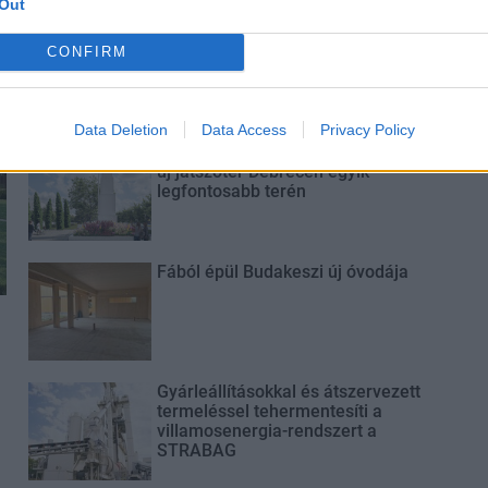
Out
A tengerfenék alatt négy
óriáskábellel kötik össze
CONFIRM
Spanyolország és Franciaország
villamosenergia-hálózatát
Data Deletion
Data Access
Privacy Policy
Még több zöld, még több virág és
új játszótér Debrecen egyik
legfontosabb terén
Fából épül Budakeszi új óvodája
Gyárleállításokkal és átszervezett
termeléssel tehermentesíti a
villamosenergia-rendszert a
STRABAG