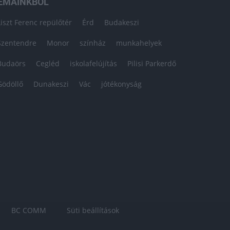
ÉMÁINKBÓL
Liszt Ferenc repülőtér
Érd
Budakeszi
Szentendre
Monor
színház
munkahelyek
Budaörs
Cegléd
iskolafelújítás
Pilisi Parkerdő
Gödöllő
Dunakeszi
Vác
jótékonyság
BC COMM
Süti beállítások