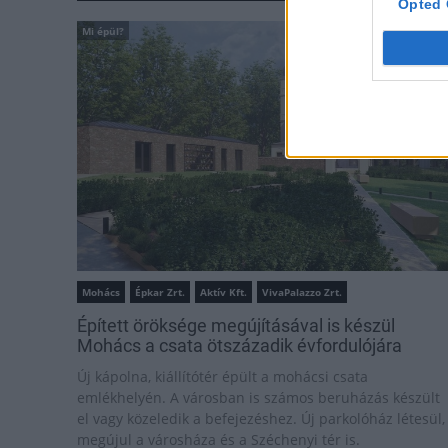
Opted 
Mi épül?
Mohács
Épkar Zrt.
Aktív Kft.
VivaPalazzo Zrt.
Épített öröksége megújításával is készül
Mohács a csata ötszázadik évfordulójára
Új kápolna, kiállítótér épült a mohácsi csata
emlékhelyén. A városban is számos beruházás készült
el vagy közeledik a befejezéshez. Új parkolóház létesül,
megújul a városháza és a Széchenyi tér is.