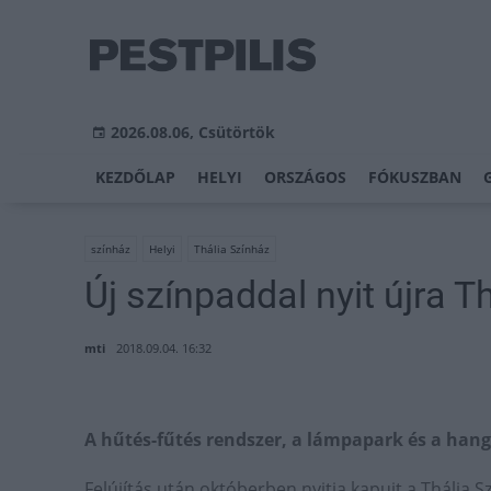
2026.08.06, Csütörtök
KEZDŐLAP
HELYI
ORSZÁGOS
FÓKUSZBAN
színház
Helyi
Thália Színház
Új színpaddal nyit újra T
mti
2018.09.04. 16:32
A hűtés-fűtés rendszer, a lámpapark és a hang
Felújítás után októberben nyitja kapuit a Thália 