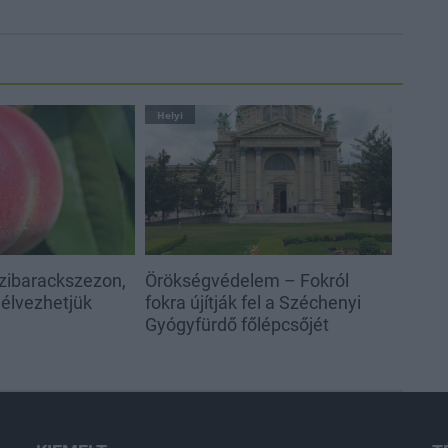
Helyi
szibarackszezon,
Örökségvédelem – Fokról
élvezhetjük
fokra újítják fel a Széchenyi
Gyógyfürdő főlépcsőjét