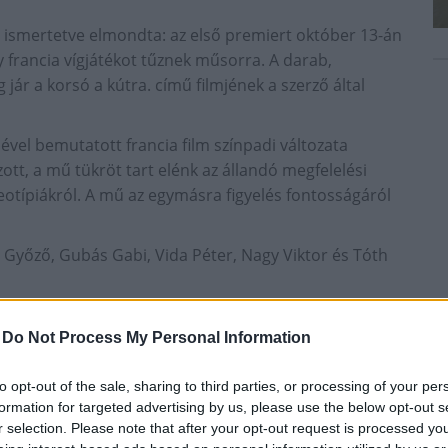
 ismertetve elmondta: az első premiert október 13-án
y francia vígjátékot tűznek műsorra. A darab,
jár a korsó a kútra. című filmjének a szerző által
vel bemutatott francia film színpadi változata
tt, a mű tükröt tart elénk az állandó megfelelési
eotípiákról. A mű az egymásra figyelés fontosságáról
 Győző, Gubás Gabi, Vida Péter, Nagy Viktor és Tóth
-
Do Not Process My Personal Information
 a műsorban
to opt-out of the sale, sharing to third parties, or processing of your per
lha a fülbe című bohózatát Kelemen József
formation for targeted advertising by us, please use the below opt-out s
ett már a Thália Színház nagyszínpadán. A Feydeau-
r selection. Please note that after your opt-out request is processed y
aba, Mózes András, Nagy Viktor, Szabó Erika, Vida