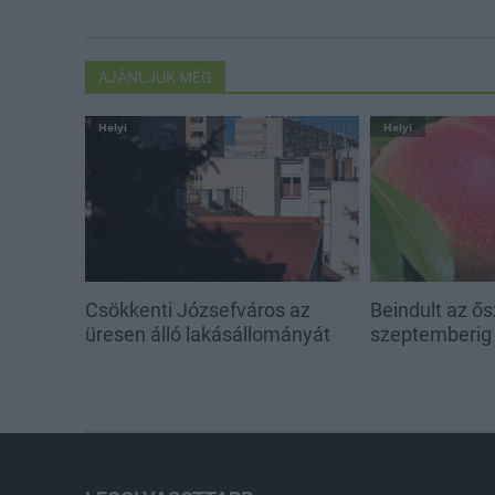
AJÁNLJUK MÉG
Helyi
Helyi
Csökkenti Józsefváros az
Beindult az ő
üresen álló lakásállományát
szeptemberig 