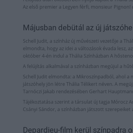
Az első premier a Legyen férfi, monsieur Pignon! c
Májusban debütál az új játszóhe
Schell Judit, a színház új művészeti vezetője a Th
elmondta, hogy az idei a változások évada lesz, az 
október 4-én indul a Thália Színházban A hősten
A felújítás alkalmával a színházban megújul a hű
Schell Judit elmondta: a Mikroszínpadból, ahol a
játszóhely jön létre Thália Télikert néven. A meg
Tarnóczi Jakab rendezésében Gerhart Hauptman
Tájékoztatása szerint a társulat új tagja Mórocz 
Csányi Sándor, a színházban játszott szerepeik
Depardieu-film kerül színpadra 