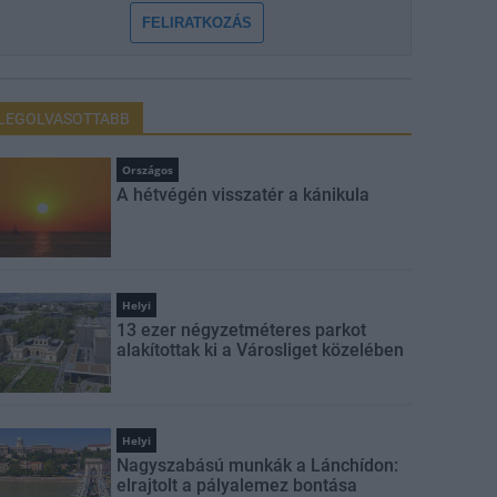
FELIRATKOZÁS
LEGOLVASOTTABB
Országos
A hétvégén visszatér a kánikula
Helyi
13 ezer négyzetméteres parkot
alakítottak ki a Városliget közelében
Helyi
Nagyszabású munkák a Lánchídon:
elrajtolt a pályalemez bontása