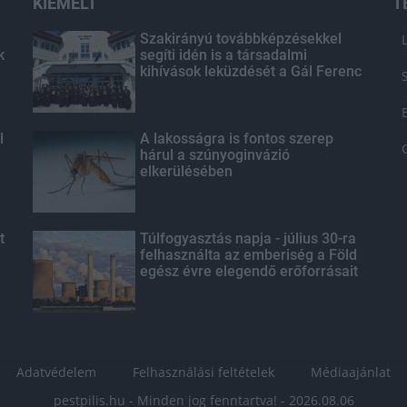
KIEMELT
T
Szakirányú továbbképzésekkel
k
segíti idén is a társadalmi
kihívások leküzdését a Gál Ferenc
Egyetem
l
A lakosságra is fontos szerep
hárul a szúnyoginvázió
elkerülésében
t
Túlfogyasztás napja - július 30-ra
felhasználta az emberiség a Föld
egész évre elegendő erőforrásait
Adatvédelem
Felhasználási feltételek
Médiaajánlat
pestpilis.hu - Minden jog fenntartva! - 2026.08.06