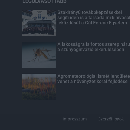
LEGOLVASOTTABB
Szakirányú továbbképzésekkel
segíti idén is a társadalmi kihíváso
leküzdését a Gál Ferenc Egyetem
A lakosságra is fontos szerep háru
a szúnyoginvázió elkerülésében
Agrometeorológia: ismét lendülete
vehet a növényzet korai fejlődése
Impresszum
Szerzői jogok