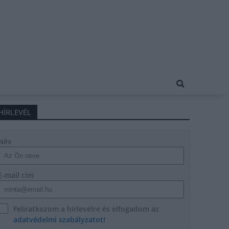
HÍRLEVÉL
Név
E-mail cím
Feliratkozom a hírlevélre és elfogadom az
adatvédelmi szabályzatot!