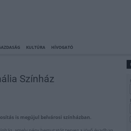
GAZDASÁG
KULTÚRA
HÍVOGATÓ
hália Színház
osítás is megújul belvárosi színházban.
Színház, amely négy bemutatót tervez a jövő évadban.