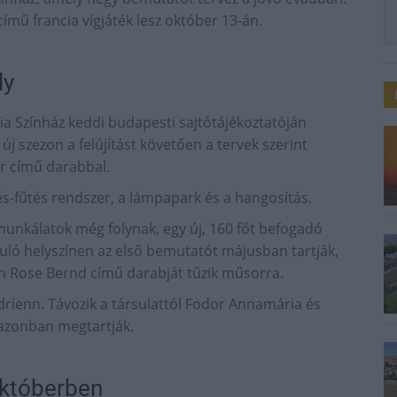
ímű francia vígjáték lesz október 13-án.
ly
ália Színház keddi budapesti sajtótájékoztatóján
új szezon a felújítást követően a tervek szerint
or című darabbal.
tés-fűtés rendszer, a lámpapark és a hangosítás.
 munkálatok még folynak, egy új, 160 főt befogadó
újuló helyszínen az első bemutatót májusban tartják,
n Rose Bernd című darabját tűzik műsorra.
Adrienn. Távozik a társulattól Fodor Annamária és
et azonban megtartják.
októberben