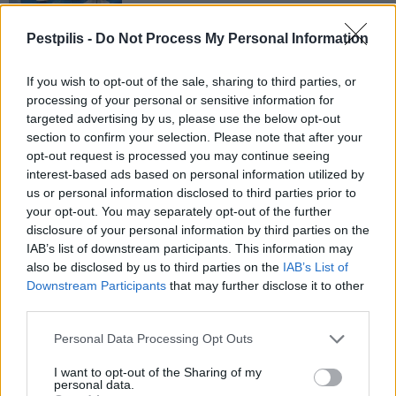
Még több zöld, még több virág és új
Pestpilis -
Do Not Process My Personal Information
játszótér Debrecen egyik legfontosabb
terén
If you wish to opt-out of the sale, sharing to third parties, or
processing of your personal or sensitive information for
targeted advertising by us, please use the below opt-out
Fából épül Budakeszi új óvodája
section to confirm your selection. Please note that after your
opt-out request is processed you may continue seeing
interest-based ads based on personal information utilized by
us or personal information disclosed to third parties prior to
your opt-out. You may separately opt-out of the further
Gyárleállításokkal és átszervezett
disclosure of your personal information by third parties on the
termeléssel tehermentesíti a
IAB’s list of downstream participants. This information may
villamosenergia-rendszert a STRABAG
also be disclosed by us to third parties on the
IAB’s List of
Downstream Participants
that may further disclose it to other
third parties.
Personal Data Processing Opt Outs
AJÁNLJUK MÉG
I want to opt-out of the Sharing of my
personal data.