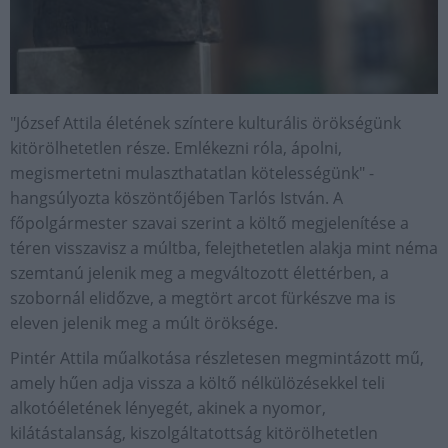
"József Attila életének színtere kulturális örökségünk
kitörölhetetlen része. Emlékezni róla, ápolni,
megismertetni mulaszthatatlan kötelességünk" -
hangsúlyozta köszöntőjében Tarlós István. A
főpolgármester szavai szerint a költő megjelenítése a
téren visszavisz a múltba, felejthetetlen alakja mint néma
szemtanú jelenik meg a megváltozott élettérben, a
szobornál elidőzve, a megtört arcot fürkészve ma is
eleven jelenik meg a múlt öröksége.
Pintér Attila műalkotása részletesen megmintázott mű,
amely hűen adja vissza a költő nélkülözésekkel teli
alkotóéletének lényegét, akinek a nyomor,
kilátástalanság, kiszolgáltatottság kitörölhetetlen