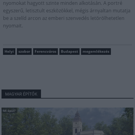
nyomokat hagyott szinte minden alkotásán. A portré
egyszerű, letisztult eszközökkel, mégis árnyaltan mutatja
be a szelíd arcon az emberi szenvedés letörölhetetlen
nyomait.
Helyi
szobor
Ferencváros
Budapest
megemlékezés
MAGYAR ÉPÍTŐK
Mi épül?