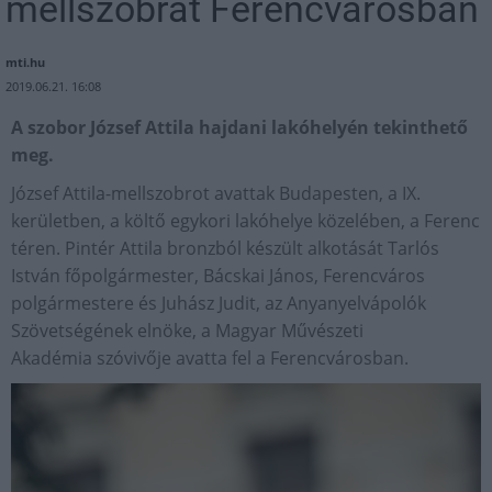
mellszobrát Ferencvárosban
mti.hu
2019.06.21. 16:08
A szobor József Attila hajdani lakóhelyén tekinthető
meg.
József Attila-mellszobrot avattak Budapesten, a IX.
kerületben, a költő egykori lakóhelye közelében, a Ferenc
téren. Pintér Attila bronzból készült alkotását Tarlós
István főpolgármester, Bácskai János, Ferencváros
polgármestere és Juhász Judit, az Anyanyelvápolók
Szövetségének elnöke, a Magyar Művészeti
Akadémia szóvivője avatta fel a Ferencvárosban.