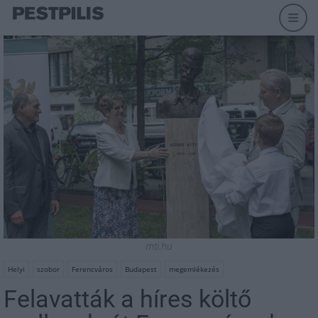
mti.hu
Helyi
szobor
Ferencváros
Budapest
megemlékezés
Felavatták a híres költő