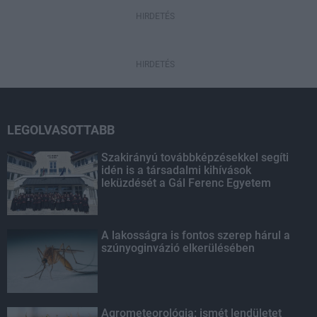
HIRDETÉS
HIRDETÉS
LEGOLVASOTTABB
Szakirányú továbbképzésekkel segíti
idén is a társadalmi kihívások
leküzdését a Gál Ferenc Egyetem
A lakosságra is fontos szerep hárul a
szúnyoginvázió elkerülésében
Agrometeorológia: ismét lendületet