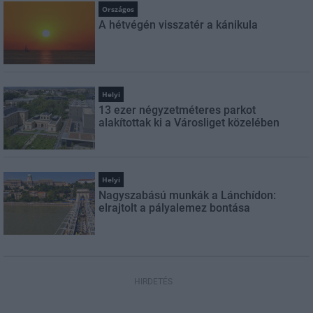
Országos
A hétvégén visszatér a kánikula
Helyi
13 ezer négyzetméteres parkot
alakítottak ki a Városliget közelében
Helyi
Nagyszabású munkák a Lánchídon:
elrajtolt a pályalemez bontása
HIRDETÉS