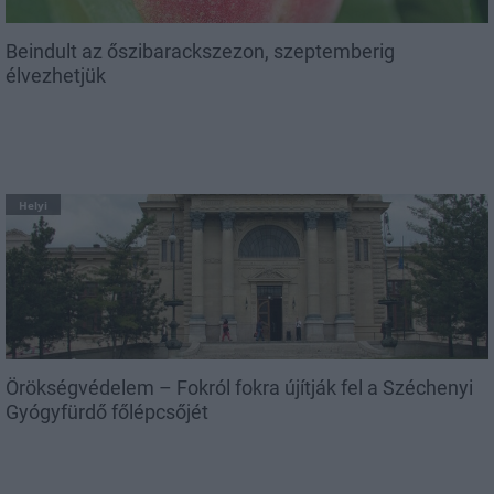
Beindult az őszibarackszezon, szeptemberig
élvezhetjük
Helyi
Örökségvédelem – Fokról fokra újítják fel a Széchenyi
Gyógyfürdő főlépcsőjét