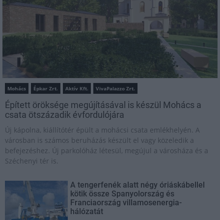
Mohács
Épkar Zrt.
Aktív Kft.
VivaPalazzo Zrt.
Épített öröksége megújításával is készül Mohács a
csata ötszázadik évfordulójára
Új kápolna, kiállítótér épült a mohácsi csata emlékhelyén. A
városban is számos beruházás készült el vagy közeledik a
befejezéshez. Új parkolóház létesül, megújul a városháza és a
Széchenyi tér is.
A tengerfenék alatt négy óriáskábellel
kötik össze Spanyolország és
Franciaország villamosenergia-
hálózatát