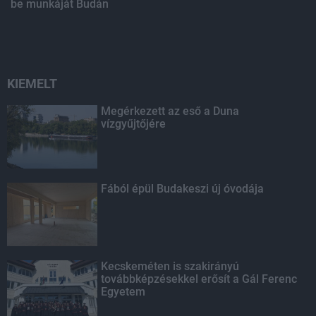
be munkáját Budán
KIEMELT
Megérkezett az eső a Duna
vízgyűjtőjére
Fából épül Budakeszi új óvodája
Kecskeméten is szakirányú
továbbképzésekkel erősít a Gál Ferenc
Egyetem