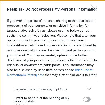
Pestpilis -
Do Not Process My Personal Information
Paks II.: Mit jelent az 5. blokk új
mérföldköve a felülvizsgálat
árnyékában?
If you wish to opt-out of the sale, sharing to third parties, or
processing of your personal or sensitive information for
targeted advertising by us, please use the below opt-out
section to confirm your selection. Please note that after your
opt-out request is processed you may continue seeing
interest-based ads based on personal information utilized by
AJÁNLJUK MÉG
us or personal information disclosed to third parties prior to
your opt-out. You may separately opt-out of the further
disclosure of your personal information by third parties on the
Helyi
IAB’s list of downstream participants. This information may
also be disclosed by us to third parties on the
IAB’s List of
Downstream Participants
that may further disclose it to other
third parties.
Personal Data Processing Opt Outs
I want to opt-out of the Sharing of my
Amire többmillióan vártunk: szombattól másodfokúra
personal data.