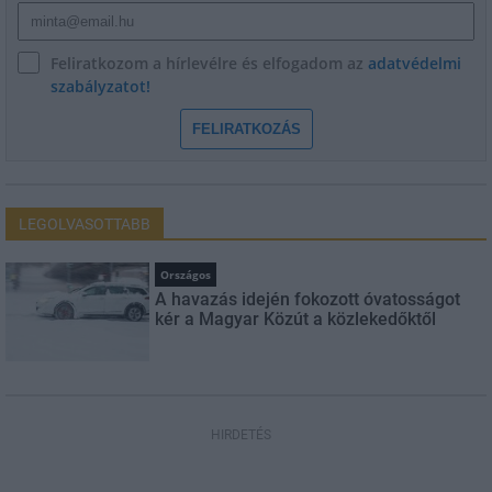
Feliratkozom a hírlevélre és elfogadom az
adatvédelmi
szabályzatot!
FELIRATKOZÁS
LEGOLVASOTTABB
Országos
A havazás idején fokozott óvatosságot
kér a Magyar Közút a közlekedőktől
HIRDETÉS