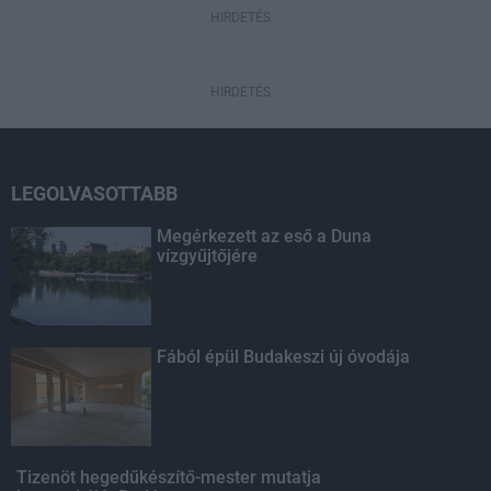
HIRDETÉS
HIRDETÉS
LEGOLVASOTTABB
Megérkezett az eső a Duna
vízgyűjtőjére
Fából épül Budakeszi új óvodája
Tizenöt hegedűkészítő-mester mutatja