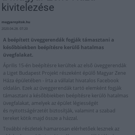
kivitelezése
magyarepitok.hu
2020.04.28. 07:20
A beépített üveggerendák fogják támasztani a
későbbiekben beépítésre kerülő hatalmas
üvegfalakat.
Április 15-én beépítésre kerültek az első üveggerendák
a Liget Budapest Projekt részeként épülő Magyar Zene
Háza épületében - írta a vállalat hivatalos Facebook
oldalán. Ezek az üveggerendák tartó elemként fogják
támasztani a későbbiekben beépítésre kerülö hatalmas
üvegfalakat, amelyek az épület légiességét
és nyitottságérzetét biztosítják, valamint a szabad
tereket kötik majd össze a házzal.
További részletek hamarosan elérhetőek lesznek az