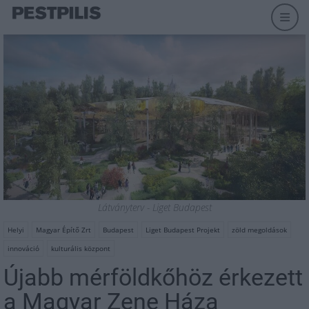
Látványterv - Liget Budapest
Helyi
Magyar Építő Zrt
Budapest
Liget Budapest Projekt
zöld megoldások
innováció
kulturális központ
Újabb mérföldkőhöz érkezett
a Magyar Zene Háza