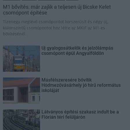
M1 bővítés: már zajlik a teljesen új Bicske Kelet
csomópont építése
Tizenegy meglévő csomópontot korszerűsít és négy új,
különszintű csomópontot hoz létre az MKIF az M1-es
bővítésénél.
Új gyalogosátkelők és jelzőlámpás
csomópont épül Angyalföldön
Másfélszeresére bővítik
Hódmezővásárhely jó hírű református
iskoláját
Látványos építési szakasz indult be a
Flórián téri felüljárón