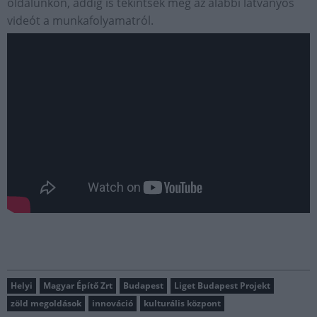
oldalunkon, addig is tekintsék meg az alábbi látványos
videót a munkafolyamatról.
Helyi
Magyar Építő Zrt
Budapest
Liget Budapest Projekt
zöld megoldások
innováció
kulturális központ