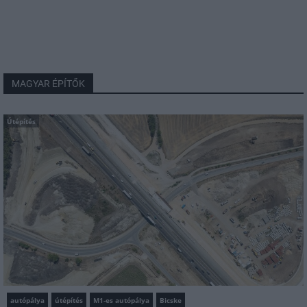
MAGYAR ÉPÍTŐK
Útépítés
autópálya
útépítés
M1-es autópálya
Bicske