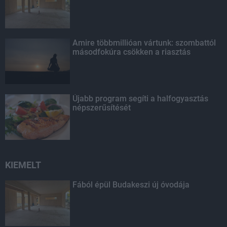
Amire többmillióan vártunk: szombattól
másodfokúra csökken a riasztás
Újabb program segíti a halfogyasztás
népszerűsítését
KIEMELT
Fából épül Budakeszi új óvodája