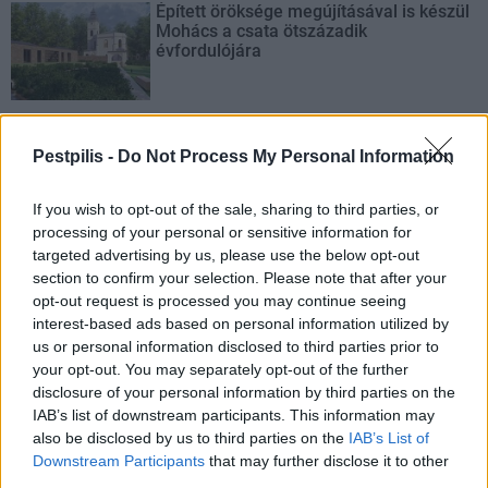
Épített öröksége megújításával is készül
Mohács a csata ötszázadik
évfordulójára
Pestpilis -
Do Not Process My Personal Information
AJÁNLJUK MÉG
If you wish to opt-out of the sale, sharing to third parties, or
processing of your personal or sensitive information for
Helyi
targeted advertising by us, please use the below opt-out
section to confirm your selection. Please note that after your
opt-out request is processed you may continue seeing
interest-based ads based on personal information utilized by
us or personal information disclosed to third parties prior to
your opt-out. You may separately opt-out of the further
disclosure of your personal information by third parties on the
IAB’s list of downstream participants. This information may
Amire többmillióan vártunk: szombattól másodfokúra
also be disclosed by us to third parties on the
IAB’s List of
csökken a riasztás
Downstream Participants
that may further disclose it to other
third parties.