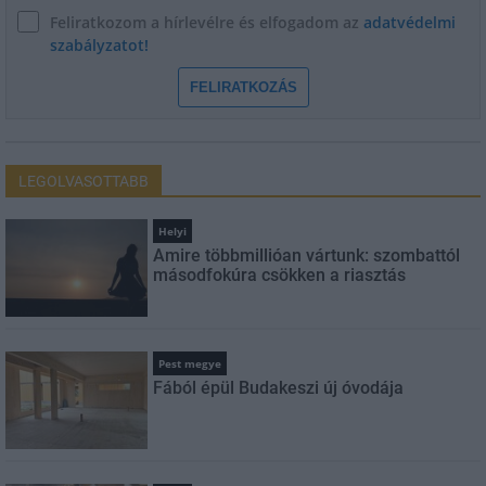
Feliratkozom a hírlevélre és elfogadom az
adatvédelmi
szabályzatot!
FELIRATKOZÁS
LEGOLVASOTTABB
Helyi
Amire többmillióan vártunk: szombattól
másodfokúra csökken a riasztás
Pest megye
Fából épül Budakeszi új óvodája