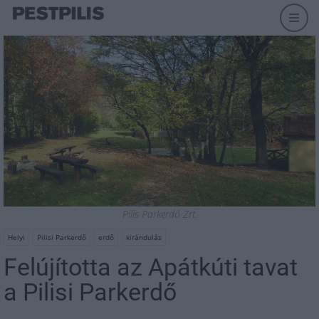
Pilis Parkerdő Zrt.
Helyi
Pilisi Parkerdő
erdő
kirándulás
Felújította az Apátkúti tavat
a Pilisi Parkerdő