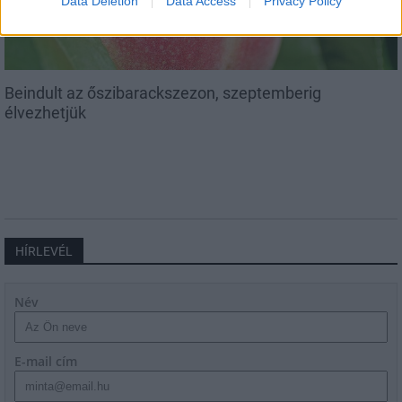
Data Deletion
Data Access
Privacy Policy
Beindult az őszibarackszezon, szeptemberig
élvezhetjük
HÍRLEVÉL
Név
E-mail cím