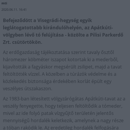
mti
2020.06.11. 16:41
Befejeződött a Visegrádi-hegység egyik
leglátogatottabb kirándulóhelyén, az Apátkúti-
völgyben lévő tó felújítása - közölte a Pilisi Parkerdő
Zrt. csütörtökön.
Az erdőgazdaság tájékoztatása szerint tavaly ősztől
háromezer köbméter iszapot kotortak ki a mederből,
kijavították a fagyáskor megsérült zsilipet, majd a tavat
feltöltötték vízzel. A közelben a túrázók védelme és a
közlekedés biztonsága érdekében korlát épült egy
veszélyes útszakaszon.
Az 1983-ban létesített völgyzárógátas Apátkúti-tavat az a
veszély fenyegette, hogy teljesen feltöltődik a tómeder,
mivel az ide folyó patak vízgyűjtő területén jelentős
mennyiségű hordalék keletkezik, amelynek a nagy része
a tóban rakódik le. Az eredetileg hordalék felfogására