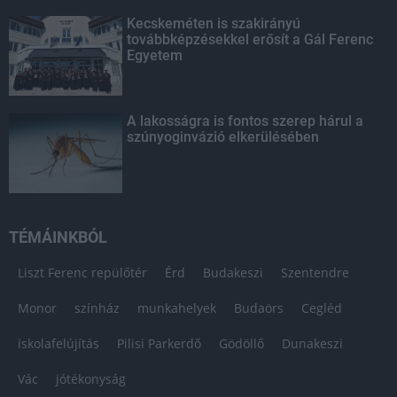
Kecskeméten is szakirányú
továbbképzésekkel erősít a Gál Ferenc
Egyetem
A lakosságra is fontos szerep hárul a
szúnyoginvázió elkerülésében
TÉMÁINKBÓL
Liszt Ferenc repülőtér
Érd
Budakeszi
Szentendre
Monor
színház
munkahelyek
Budaörs
Cegléd
iskolafelújítás
Pilisi Parkerdő
Gödöllő
Dunakeszi
Vác
jótékonyság