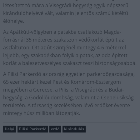
létesített tó mára a Visegrádi-hegység egyik népszerű
kirándulóhelyévé vált, valamin jelentős számú kétéltű
élőhelye.
Az Apátkúti-völgyben a patakba csatlakozó Magda-
forrásnál 35 méteres szakaszon védőkorlát épült az
aszfaltúton. Ott az út szintjénél mintegy 4-6 méterrel
lejjebb, egy szakadékban folyik a patak, az oda épített
korlát a balesetveszélyes szakaszt teszi biztonságosabbá.
A Pilisi Parkerdő az ország egyetlen parkerdőgazdasága,
65 ezer hektárt kezel Pest és Komárom-Esztergom
megyében a Gerecse, a Pilis, a Visegrádi és a Budai-
hegység, a Gödöllői-dombság, valamint a Csepeli-síkság
területén. A társaság kezelésében lévő erdőket évente
mintegy húsz millióan látogatják.
Helyi
Pilisi Parkerdő
erdő
kirándulás