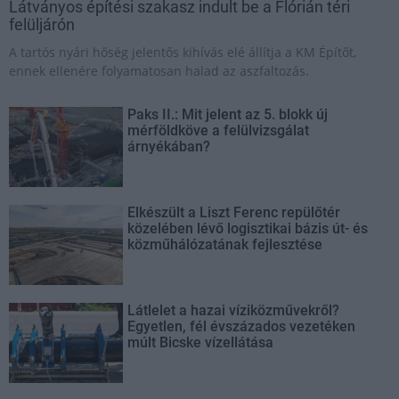
Látványos építési szakasz indult be a Flórián téri
felüljárón
A tartós nyári hőség jelentős kihívás elé állítja a KM Építőt,
ennek ellenére folyamatosan halad az aszfaltozás.
Paks II.: Mit jelent az 5. blokk új
mérföldköve a felülvizsgálat
árnyékában?
Elkészült a Liszt Ferenc repülőtér
közelében lévő logisztikai bázis út- és
közműhálózatának fejlesztése
Látlelet a hazai víziközművekről?
Egyetlen, fél évszázados vezetéken
múlt Bicske vízellátása