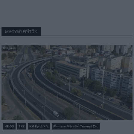
MAGYAR ÉPÍTŐK
Útépítés
HE-DO
BKK
KM Építő Kft.
Főmterv Mérnöki Tervező Zrt.