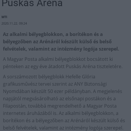
Puskás Aréna
MTI
2020.11.22. 09:24
Az alkalmi bélyegblokkon, a borítékon és a
bélyegzőben az Arénáról készült külső és belső
felvételek, valamint az intézmény logója szerepel.
A Magyar Posta alkalmi bélyegblokkot bocsátott ki
pénteken az egy éve átadott Puskás Aréna tiszteletére.
A sorszámozott bélyegblokk Hefelle Glória
grafikusművész tervei szerint az ANY Biztonsági
Nyomdában készült 50 ezer példányban. A megjelenés
napjától megvásárolható az elsőnapi postákon és a
Filapostán, továbbá megrendelhető a Magyar Posta
internetes áruházából is. Az alkalmi bélyegblokkon, a
borítékon és a bélyegzőben az Arénáról készült külső és
belső felvételek, valamint az intézmény logója szerepel.