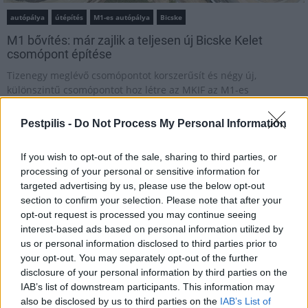
autópálya
útépítés
M1-es autópálya
Bicske
M1 bővítés: már zajlik a teljesen új Bicske Kelet
csomópont építése
Tizenegy meglévő csomópontot korszerűsít és négy új,
különszintű csomópontot hoz létre az MKIF az M1-es
bővítésénél.
Pestpilis -
Do Not Process My Personal Information
Új gyalogosátkelők és jelzőlámpás
csomópont épül Angyalföldön
If you wish to opt-out of the sale, sharing to third parties, or
processing of your personal or sensitive information for
targeted advertising by us, please use the below opt-out
section to confirm your selection. Please note that after your
Másfélszeresére bővítik
opt-out request is processed you may continue seeing
Hódmezővásárhely jó hírű református
interest-based ads based on personal information utilized by
iskoláját
us or personal information disclosed to third parties prior to
your opt-out. You may separately opt-out of the further
disclosure of your personal information by third parties on the
IAB’s list of downstream participants. This information may
Látványos építési szakasz indult be a
Flórián téri felüljárón
also be disclosed by us to third parties on the
IAB’s List of