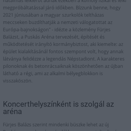
hatalmas lelkierőt adnak ezekben a komoly fizikai és lelki
megpróbáltatással járó időkben. Bízzunk benne, hogy
2021 júniusában a magyar szurkolók teltházas
meccseken buzdíthatják a nemzeti válogatottat az
Európa-bajnokságon" - idézte a közlemény Fürjes
Balázst, a Puskás Aréna tervezését, építését és
működtetését irányító kormánybiztost, aki kiemelte: az
épület kialakításánál fontos szempont volt, hogy annak
látványa felidézze a legendás Népstadiont. A karakteres
pilonoknak és betonrácsaiknak köszönhetően az újban
látható a régi, ami az alkalmi bélyegblokkon is
visszaköszön.
Koncerthelyszínként is szolgál az
aréna
Fürjes Balázs szerint mindenki büszke lehet az új