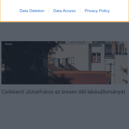
Amire többmillióan vártunk: szombattól másodfokúra
csökken a riasztás
Data Deletion
Data Access
Privacy Policy
Helyi
Csökkenti Józsefváros az üresen álló lakásállományát