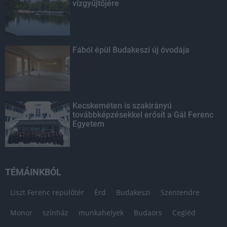
vízgyűjtőjére
Fából épül Budakeszi új óvodája
Kecskeméten is szakirányú
továbbképzésekkel erősít a Gál Ferenc
Egyetem
TÉMÁINKBÓL
Liszt Ferenc repülőtér
Érd
Budakeszi
Szentendre
Monor
színház
munkahelyek
Budaörs
Cegléd