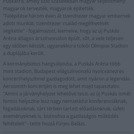
Puskásra, amely száz százalékban magyar teljesítmény:
magyarok tervezték, magyarok építették.
"Felépítése három éven át tizenötezer magyar embernek
adott munkát, tizenötezer család megélhetését
segítette" - fogalmazott, kiemelve, hogy az új Puskás
Aréna átlagos árszínvonalon épült, sőt, a vele teljesen
egy időben készült, ugyanekkora tokiói Olimpiai Stadion
a duplájába került.
A kormánybiztos hangsúlyozta, a Puskás Aréna több
mint stadion, Budapest világszínvonalú nyolcvanezres
koncerthelyszínnel gazdagodott, amit nyáron a legendás
Aerosmith koncertjén is meg lehet majd tapasztalni.
"Amint a járványhelyzet lehetővé teszi, az új Puskás ismét
fontos helyszíne lesz nagy nemzetközi konferenciáknak,
fogadásoknak, zárt térben tartott előadásoknak, üzleti
eseményeknek is, biztosítva a gazdaságos működés
feltételeit" - tette hozzá Fürjes Balázs.