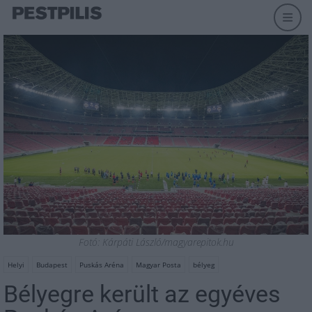
Fotó: Kárpáti László/magyarepitok.hu
Helyi
Budapest
Puskás Aréna
Magyar Posta
bélyeg
Bélyegre került az egyéves