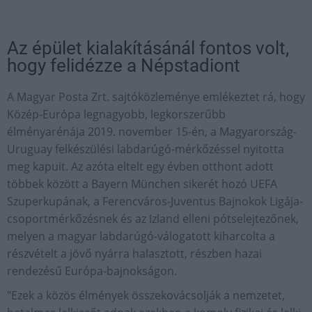
Az épület kialakításánál fontos volt,
hogy felidézze a Népstadiont
A Magyar Posta Zrt. sajtóközleménye emlékeztet rá, hogy
Közép-Európa legnagyobb, legkorszerűbb
élményarénája 2019. november 15-én, a Magyarország-
Uruguay felkészülési labdarúgó-mérkőzéssel nyitotta
meg kapuit. Az azóta eltelt egy évben otthont adott
többek között a Bayern München sikerét hozó UEFA
Szuperkupának, a Ferencváros-Juventus Bajnokok Ligája-
csoportmérkőzésnek és az Izland elleni pótselejtezőnek,
melyen a magyar labdarúgó-válogatott kiharcolta a
részvételt a jövő nyárra halasztott, részben hazai
rendezésű Európa-bajnokságon.
"Ezek a közös élmények összekovácsolják a nemzetet,