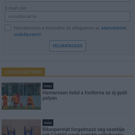
E-mail cím
Feliratkozom a hírlevélre és elfogadom az
adatvédelmi
szabályzatot!
FELIRATKOZÁS
LEGOLVASOTTABB
Helyi
Hamarosan indul a focitorna az új gyáli
pályán
Helyi
Bikaspermát forgalmazó cég vezetője
lett Gödöllő egyik legjobb vállalkozója