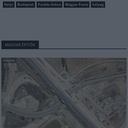
Helyi
Budapest
Puskás Aréna
Magyar Posta
bélyeg
MAGYAR ÉPÍTŐK
Útépítés