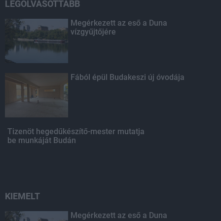
LEGOLVASOTTABB
Megérkezett az eső a Duna
vízgyűjtőjére
Fából épül Budakeszi új óvodája
Tizenöt hegedűkészítő-mester mutatja
be munkáját Budán
KIEMELT
Megérkezett az eső a Duna