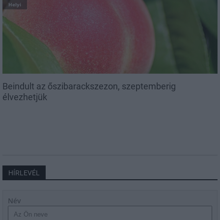
Helyi
Beindult az őszibarackszezon, szeptemberig
élvezhetjük
HÍRLEVÉL
Név