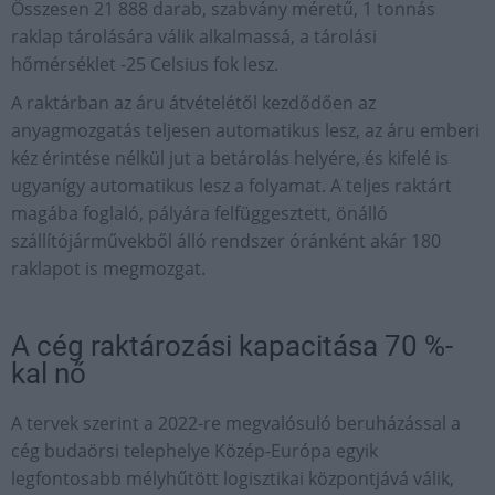
Összesen 21 888 darab, szabvány méretű, 1 tonnás
raklap tárolására válik alkalmassá, a tárolási
hőmérséklet -25 Celsius fok lesz.
A raktárban az áru átvételétől kezdődően az
anyagmozgatás teljesen automatikus lesz, az áru emberi
kéz érintése nélkül jut a betárolás helyére, és kifelé is
ugyanígy automatikus lesz a folyamat. A teljes raktárt
magába foglaló, pályára felfüggesztett, önálló
szállítójárművekből álló rendszer óránként akár 180
raklapot is megmozgat.
A cég raktározási kapacitása 70 %-
kal nő
A tervek szerint a 2022-re megvalósuló beruházással a
cég budaörsi telephelye Közép-Európa egyik
legfontosabb mélyhűtött logisztikai központjává válik,