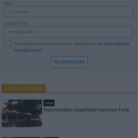
Név
E-mail cím
Feliratkozom a hírlevélre és elfogadom az
adatvédelmi
szabályzatot!
FELIRATKOZÁS
LEGOLVASOTTABB
Helyi
Kisorosziban reggelizett Harrison Ford