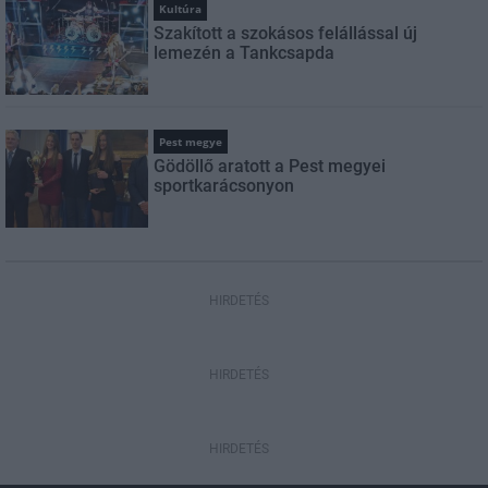
Kultúra
Szakított a szokásos felállással új
lemezén a Tankcsapda
Pest megye
Gödöllő aratott a Pest megyei
sportkarácsonyon
HIRDETÉS
HIRDETÉS
HIRDETÉS