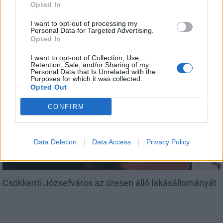
Opted In
I want to opt-out of processing my
Amire többmillióan vártunk: szombattól másodfokúra
Personal Data for Targeted Advertising.
Opted In
csökken a riasztás
I want to opt-out of Collection, Use,
Retention, Sale, and/or Sharing of my
Personal Data that Is Unrelated with the
Purposes for which it was collected.
Opted Out
Helyi
CONFIRM
Data Deletion
Data Access
Privacy Policy
Csökkenti Józsefváros az üresen álló lakásállományát