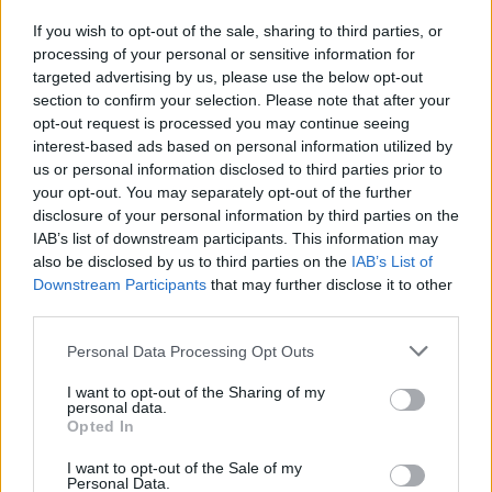
Új gyalogosátkelők és jelzőlámpás
If you wish to opt-out of the sale, sharing to third parties, or
csomópont épül Angyalföldön
processing of your personal or sensitive information for
targeted advertising by us, please use the below opt-out
section to confirm your selection. Please note that after your
opt-out request is processed you may continue seeing
Másfélszeresére bővítik
interest-based ads based on personal information utilized by
Hódmezővásárhely jó hírű református
us or personal information disclosed to third parties prior to
iskoláját
your opt-out. You may separately opt-out of the further
disclosure of your personal information by third parties on the
IAB’s list of downstream participants. This information may
also be disclosed by us to third parties on the
IAB’s List of
Downstream Participants
that may further disclose it to other
third parties.
AJÁNLJUK MÉG
Personal Data Processing Opt Outs
Helyi
I want to opt-out of the Sharing of my
personal data.
Opted In
I want to opt-out of the Sale of my
Personal Data.