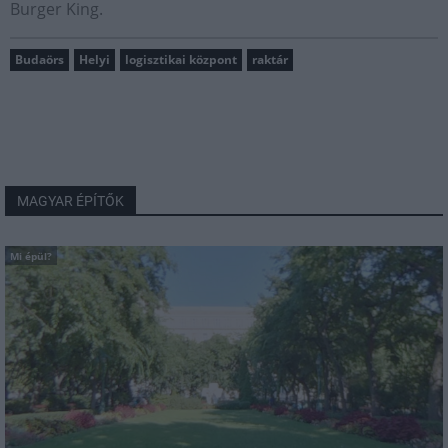
Burger King.
Budaörs
Helyi
logisztikai központ
raktár
MAGYAR ÉPÍTŐK
Mi épül?