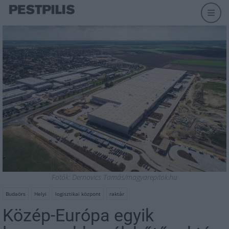
Fotók: Dernovics Tamás/magyarepitok.hu
Budaörs
Helyi
logisztikai központ
raktár
Közép-Európa egyik