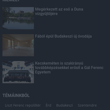
Megérkezett az eső a Duna
vízgyűjtőjére
Fából épül Budakeszi új óvodája
Kecskeméten is szakirányú
továbbképzésekkel erősít a Gál Ferenc
Egyetem
TÉMÁINKBÓL
Liszt Ferenc repülőtér
Érd
Budakeszi
Szentendre