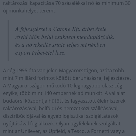
raktározási kapacitása 70 százalékkal nő és minimum 30
új munkahelyet teremt.
A fejlesztéssel a Catone Kft. árbevétele
rövid időn belül csaknem megduplázódik,
és a növekedés szinte teljes mértékben
export árbevétel lesz.
A cég 1995 óta van jelen Magyarországon, azóta több
mint 7 milliárd forintot költött beruházásra, fejlesztésre.
A Magyarországon működő 10 legnagyobb olasz cég
egyike, több mint 140 embernek ad munkát. A vállalat
budaörsi központja hűtött és fagyasztott élelmiszerek
raktározásával, belföldi és nemzetközi szállításával,
disztribúciójával és egyéb logisztikai szolgáltatások
nyújtásával foglalkozik. Olyan ügyfeleknek szolgáltat,
mint az Unilever, az Upfield, a Tesco, a Fornetti vagy a