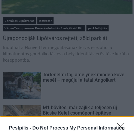
Belváros-Lipótváros
játszótér
Város-Teampannon Kereskedelmi és Szolgáltató Kft.
parkfelújítás
Újragondolják Lipótváros rejtett, zöld parkját
Indulhat a Honvéd tér megújításának tervezése, ahol a
klímatudatos gondolkodás és a helyi identitás erősítése kerül a
középpontba.
Történelmi táj, amelynek minden köve
mesél – megújul a tatai Angolkert
M1 bővítés: már zajlik a teljesen új
Bicske Kelet csomópont építése
Pestpilis -
Do Not Process My Personal Information