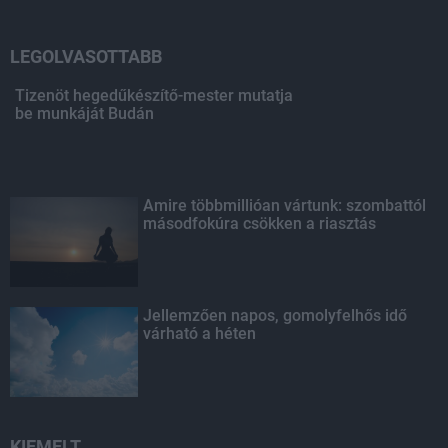
LEGOLVASOTTABB
Tizenöt hegedűkészítő-mester mutatja
be munkáját Budán
Amire többmillióan vártunk: szombattól
másodfokúra csökken a riasztás
Jellemzően napos, gomolyfelhős idő
várható a héten
KIEMELT