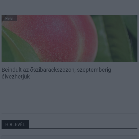
Helyi
Beindult az őszibarackszezon, szeptemberig
élvezhetjük
HÍRLEVÉL