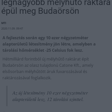
legnagyobb mélyhűtő raktára
épül meg Budaörsön
MTI
2020.11.09. 09:47
A fejlesztés során egy 10 ezer négyzetméter
alapterületű létesítmény jön létre, amelyben a
tárolási hőmérséklet -25 Celsius fok lesz.
Hétmilliárd forintból új mélyhűtő raktárat épít
Budaörsön az olasz tulajdonú Catone Kft., amely
elsősorban mélyhűtött áruk fuvarozásával és
raktározásával foglalkozik.
Az új létesítmény 10 ezer négyzetméter
alapterületű lesz, 12 tárolási szinttel.