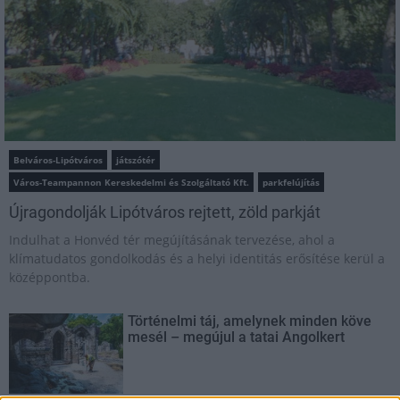
Belváros-Lipótváros
játszótér
Város-Teampannon Kereskedelmi és Szolgáltató Kft.
parkfelújítás
Újragondolják Lipótváros rejtett, zöld parkját
Indulhat a Honvéd tér megújításának tervezése, ahol a
klímatudatos gondolkodás és a helyi identitás erősítése kerül a
középpontba.
Történelmi táj, amelynek minden köve
mesél – megújul a tatai Angolkert