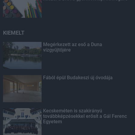
KIEMELT
Megérkezett az eső a Duna
vízgyűjtőjére
Fából épül Budakeszi új óvodája
Kecskeméten is szakirányú
továbbképzésekkel erősít a Gál Ferenc
Egyetem