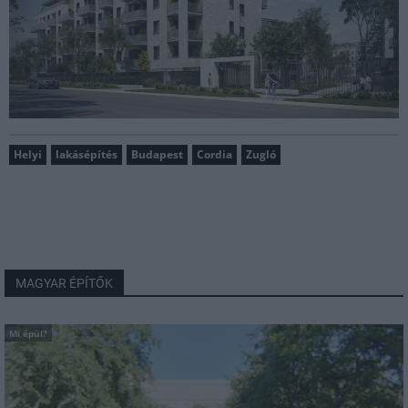
Helyi
lakásépítés
Budapest
Cordia
Zugló
MAGYAR ÉPÍTŐK
Mi épül?