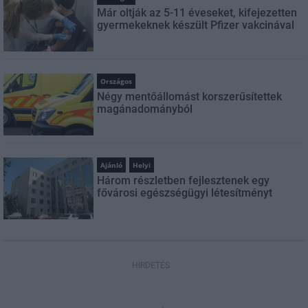
Már oltják az 5-11 éveseket, kifejezetten
gyermekeknek készült Pfizer vakcinával
Országos
Négy mentőállomást korszerűsítettek
magánadományból
Ajánló
Helyi
Három részletben fejlesztenek egy
fővárosi egészségügyi létesítményt
HIRDETÉS