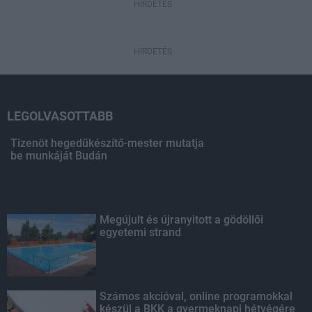
HIRDETÉS
HIRDETÉS
LEGOLVASOTTABB
Tizenöt hegedűkészítő-mester mutatja
be munkáját Budán
Megújult és újranyitott a gödöllői
egyetemi strand
Számos akcióval, online programokkal
készül a BKK a gyermeknapi hétvégére