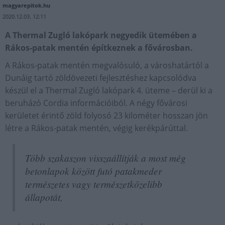
magyarepitok.hu
2020.12.03. 12:11
A Thermal Zugló lakópark negyedik ütemében a
Rákos-patak mentén építkeznek a fővárosban.
A Rákos-patak mentén megvalósuló, a városhatártól a
Dunáig tartó zöldövezeti fejlesztéshez kapcsolódva
készül el a Thermal Zugló lakópark 4. üteme – derül ki a
beruházó Cordia információiból. A négy fővárosi
kerületet érintő zöld folyosó 23 kilométer hosszan jön
létre a Rákos-patak mentén, végig kerékpárúttal.
Több szakaszon visszaállítják a most még
betonlapok között futó patakmeder
természetes vagy természetközelibb
állapotát,