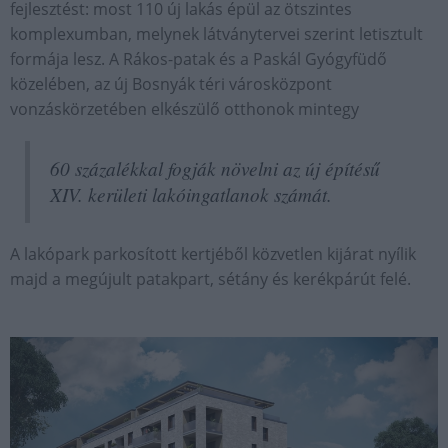
fejlesztést: most 110 új lakás épül az ötszintes
komplexumban, melynek látványtervei szerint letisztult
formája lesz. A Rákos-patak és a Paskál Gyógyfüdő
közelében, az új Bosnyák téri városközpont
vonzáskörzetében elkészülő otthonok mintegy
60 százalékkal fogják növelni az új építésű
XIV. kerületi lakóingatlanok számát.
A lakópark parkosított kertjéből közvetlen kijárat nyílik
majd a megújult patakpart, sétány és kerékpárút felé.