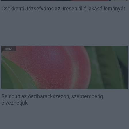
Csökkenti Józsefváros az üresen álló lakásállományát
Helyi
Beindult az őszibarackszezon, szeptemberig
élvezhetjük