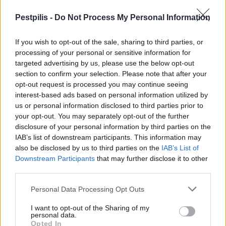
M1 bővítés: már zajlik a teljesen új
Pestpilis -
Do Not Process My Personal Information
Bicske Kelet csomópont építése
If you wish to opt-out of the sale, sharing to third parties, or
processing of your personal or sensitive information for
targeted advertising by us, please use the below opt-out
Új gyalogosátkelők és jelzőlámpás
section to confirm your selection. Please note that after your
csomópont épül Angyalföldön
opt-out request is processed you may continue seeing
interest-based ads based on personal information utilized by
us or personal information disclosed to third parties prior to
your opt-out. You may separately opt-out of the further
Másfélszeresére bővítik
disclosure of your personal information by third parties on the
Hódmezővásárhely jó hírű református
IAB’s list of downstream participants. This information may
iskoláját
also be disclosed by us to third parties on the
IAB’s List of
Downstream Participants
that may further disclose it to other
third parties.
Personal Data Processing Opt Outs
AJÁNLJUK MÉG
I want to opt-out of the Sharing of my
personal data.
Opted In