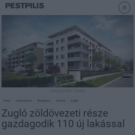
Látváytervek: Cordia
Helyi
lakásépítés
Budapest
Cordia
Zugló
Zugló zöldövezeti része
gazdagodik 110 új lakással