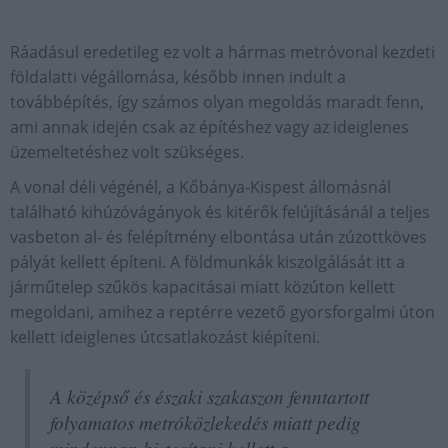
Ráadásul eredetileg ez volt a hármas metróvonal kezdeti
földalatti végállomása, később innen indult a
továbbépítés, így számos olyan megoldás maradt fenn,
ami annak idején csak az építéshez vagy az ideiglenes
üzemeltetéshez volt szükséges.
A vonal déli végénél, a Kőbánya-Kispest állomásnál
található kihúzóvágányok és kitérők felújításánál a teljes
vasbeton al- és felépítmény elbontása után zúzottköves
pályát kellett építeni. A földmunkák kiszolgálását itt a
járműtelep szűkös kapacitásai miatt közúton kellett
megoldani, amihez a reptérre vezető gyorsforgalmi úton
kellett ideiglenes útcsatlakozást kiépíteni.
A középső és északi szakaszon fenntartott
folyamatos metróközlekedés miatt pedig
mindennap biztosítani kellett a