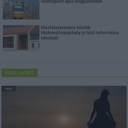
csomópont épül Angyalföldön
Másfélszeresére bővítik
Hódmezővásárhely jó hírű református
iskoláját
AJÁNLJUK MÉG
Helyi