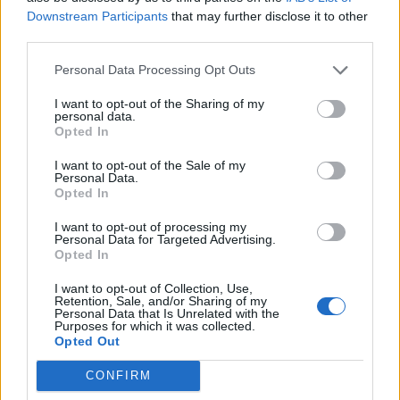
Downstream Participants
that may further disclose it to other
third parties.
Personal Data Processing Opt Outs
I want to opt-out of the Sharing of my
personal data.
Opted In
I want to opt-out of the Sale of my
Personal Data.
Opted In
I want to opt-out of processing my
Personal Data for Targeted Advertising.
Opted In
I want to opt-out of Collection, Use,
Retention, Sale, and/or Sharing of my
Personal Data that Is Unrelated with the
Purposes for which it was collected.
Opted Out
A déli szakasz felújítása idején a koronavírus-járvány
CONFIRM
okozta kihívásokkal is szembe kellett néznie a kivitelező