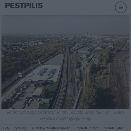
Fotók: Swietelsky Vasúttechnika Kft., Horváth Bence (BKV Zrt. - Metró
Felújítási Projekt Igazgatóság)
Helyi
Strabag
Swietelsky Vasúttechnika Kft.
metrófejlesztés
metrófelújítás