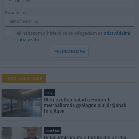
E-mail cím
Feliratkozom a hírlevélre és elfogadom az
adatvédelmi
szabályzatot!
FELIRATKOZÁS
LEGOLVASOTTABB
Helyi
Ütemezetten halad a Határ úti
metróállomás gyalogos aluljárójának
felújítása
Országos
Péter Attila kapta a tájfutóktól az idei