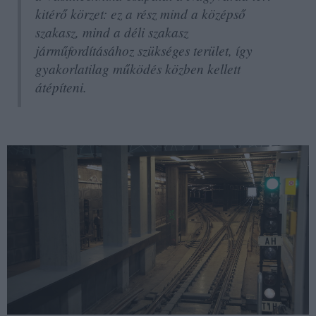
kitérő körzet: ez a rész mind a középső
szakasz, mind a déli szakasz
járműfordításához szükséges terület, így
gyakorlatilag működés közben kellett
átépíteni.