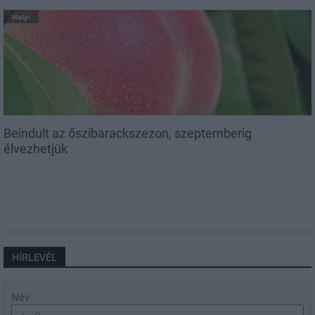
Helyi
Beindult az őszibarackszezon, szeptemberig
élvezhetjük
HÍRLEVÉL
Név