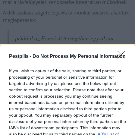
már a távfelügyeleti rendszerbe integráltan működnek.
A déli szakasz szigetelésjavítási munkái során is akadtak
meglepetések:
például az Ecseri út térségében egy olyan
kiterjedt víziközmű rendszer található a
metróalagút alatt, melyről az üzemeltető
Pestpilis -
Do Not Process My Personal Information
sem tudott, ráadásul a műtárgy
födémlemeze egyúttal a metró pályalemeze
If you wish to opt-out of the sale, sharing to third parties, or
is.
processing of your personal or sensitive information for
targeted advertising by us, please use the below opt-out
section to confirm your selection. Please note that after your
opt-out request is processed you may continue seeing
interest-based ads based on personal information utilized by
us or personal information disclosed to third parties prior to
your opt-out. You may separately opt-out of the further
A pandémia kihívásait is jól vette a
disclosure of your personal information by third parties on the
Vasúttechnika
IAB’s list of downstream participants. This information may
also be disclosed by us to third parties on the
IAB’s List of