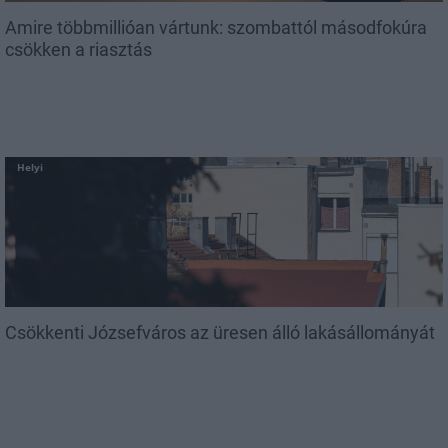
Amire többmillióan vártunk: szombattól másodfokúra
csökken a riasztás
Helyi
Csökkenti Józsefváros az üresen álló lakásállományát