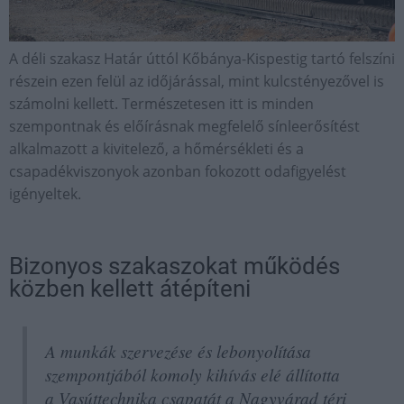
A déli szakasz Határ úttól Kőbánya-Kispestig tartó felszíni
részein ezen felül az időjárással, mint kulcstényezővel is
számolni kellett. Természetesen itt is minden
szempontnak és előírásnak megfelelő sínleerősítést
alkalmazott a kivitelező, a hőmérsékleti és a
csapadékviszonyok azonban fokozott odafigyelést
igényeltek.
Bizonyos szakaszokat működés
közben kellett átépíteni
A munkák szervezése és lebonyolítása
szempontjából komoly kihívás elé állította
a Vasúttechnika csapatát a Nagyvárad téri