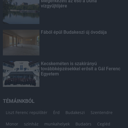
Megérkezett az eső a Duna
vízgyűjtőjére
Fából épül Budakeszi új óvodája
Kecskeméten is szakirányú
továbbképzésekkel erősít a Gál Ferenc
Egyetem
TÉMÁINKBÓL
Liszt Ferenc repülőtér
Érd
Budakeszi
Szentendre
Monor
színház
munkahelyek
Budaörs
Cegléd