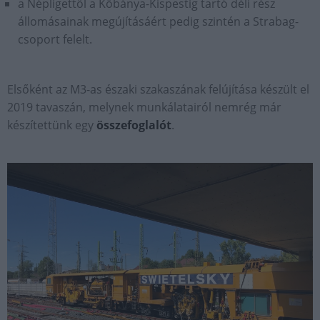
a Népligettől a Kőbánya-Kispestig tartó déli rész
állomásainak megújításáért pedig szintén a Strabag-
csoport felelt.
Elsőként az M3-as északi szakaszának felújítása készült el
2019 tavaszán, melynek munkálatairól nemrég már
készítettünk egy
összefoglalót
.