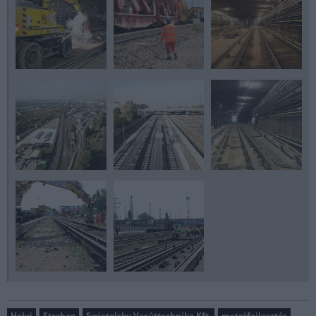
Helyi
Strabag
Swietelsky Vasúttechnika Kft.
metrófejlesztés