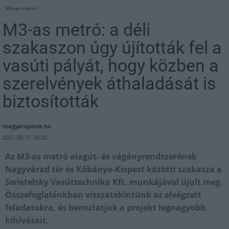
M3-as metró
M3-as metró: a déli
szakaszon úgy újították fel a
vasúti pályát, hogy közben a
szerelvények áthaladását is
biztosították
magyarepitok.hu
2021.08.11. 08:20
Az M3-as metró alagút- és vágányrendszerének
Nagyvárad tér és Kőbánya-Kispest közötti szakasza a
Swietelsky Vasúttechnika Kft. munkájával újult meg.
Összefoglalónkban visszatekintünk az elvégzett
feladatokra, és bemutatjuk a projekt legnagyobb
kihívásait.