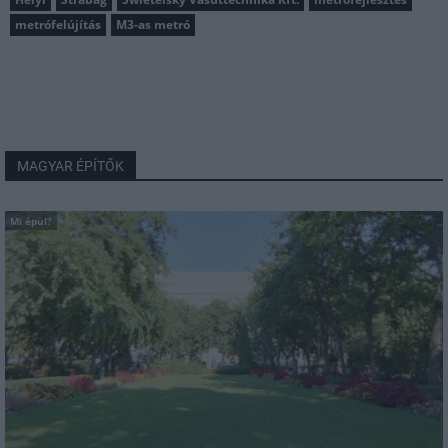
metrófelújítás
M3-as metró
MAGYAR ÉPÍTŐK
Mi épül?