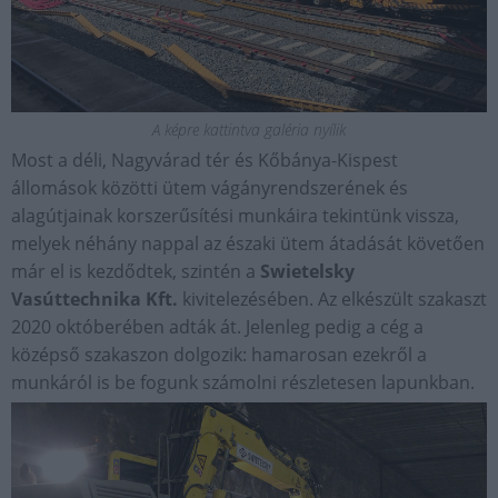
A képre kattintva galéria nyílik
Most a déli, Nagyvárad tér és Kőbánya-Kispest
állomások közötti ütem vágányrendszerének és
alagútjainak korszerűsítési munkáira tekintünk vissza,
melyek néhány nappal az északi ütem átadását követően
már el is kezdődtek, szintén a
Swietelsky
Vasúttechnika Kft.
kivitelezésében. Az elkészült szakaszt
2020 októberében adták át. Jelenleg pedig a cég a
középső szakaszon dolgozik: hamarosan ezekről a
munkáról is be fogunk számolni részletesen lapunkban.