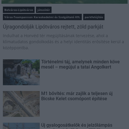
Belváros-Lipótváros
játszótér
Város-Teampannon Kereskedelmi és Szolgáltató Kft.
parkfelújítás
Újragondolják Lipótváros rejtett, zöld parkját
Indulhat a Honvéd tér megújításának tervezése, ahol a
klímatudatos gondolkodás és a helyi identitás erősítése kerül a
középpontba.
Történelmi táj, amelynek minden köve
mesél – megújul a tatai Angolkert
M1 bővítés: már zajlik a teljesen új
Bicske Kelet csomópont építése
Új gyalogosátkelők és jelzőlámpás