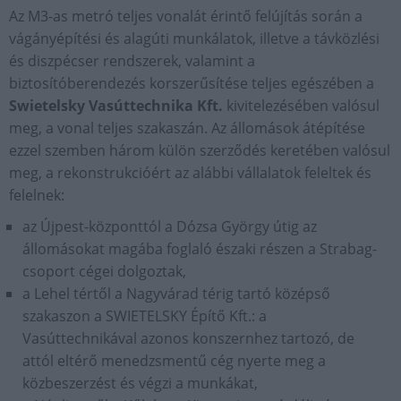
Az M3-as metró teljes vonalát érintő felújítás során a
vágányépítési és alagúti munkálatok, illetve a távközlési
és diszpécser rendszerek, valamint a
biztosítóberendezés korszerűsítése teljes egészében a
Swietelsky Vasúttechnika Kft.
kivitelezésében valósul
meg, a vonal teljes szakaszán. Az állomások átépítése
ezzel szemben három külön szerződés keretében valósul
meg, a rekonstrukcióért az alábbi vállalatok feleltek és
felelnek:
az Újpest-központtól a Dózsa György útig az
állomásokat magába foglaló északi részen a Strabag-
csoport cégei dolgoztak,
a Lehel tértől a Nagyvárad térig tartó középső
szakaszon a SWIETELSKY Építő Kft.: a
Vasúttechnikával azonos konszernhez tartozó, de
attól eltérő menedzsmentű cég nyerte meg a
közbeszerzést és végzi a munkákat,