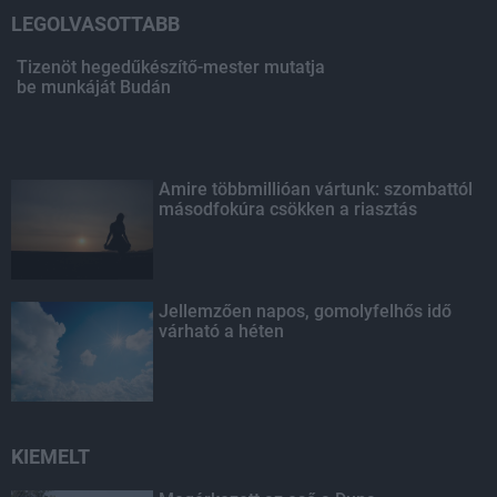
LEGOLVASOTTABB
Tizenöt hegedűkészítő-mester mutatja
be munkáját Budán
Amire többmillióan vártunk: szombattól
másodfokúra csökken a riasztás
Jellemzően napos, gomolyfelhős idő
várható a héten
KIEMELT