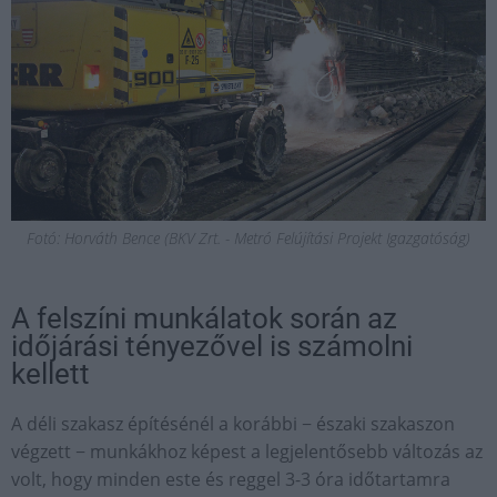
Fotó: Horváth Bence (BKV Zrt. - Metró Felújítási Projekt Igazgatóság)
A felszíni munkálatok során az
időjárási tényezővel is számolni
kellett
A déli szakasz építésénél a korábbi − északi szakaszon
végzett − munkákhoz képest a legjelentősebb változás az
volt, hogy minden este és reggel 3-3 óra időtartamra