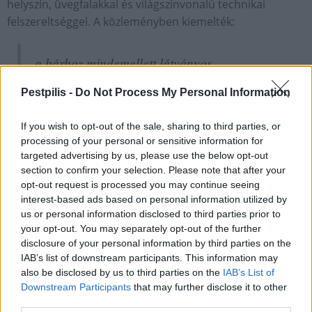
helyszín, üvegfalakkal és világszínvonalú technikai
felszereltséggel. A közleményben kiemelték:
a bárhoz mindemellett látványos
panoráma is társul: a 100 négyzetméteres
Pestpilis -
Do Not Process My Personal Information
tetőkertből akár a Bazilikát, a Citadellát és
az Operaházat is megcsodálhatják a
If you wish to opt-out of the sale, sharing to third parties, or
vendégek.
processing of your personal or sensitive information for
targeted advertising by us, please use the below opt-out
section to confirm your selection. Please note that after your
A Hard Rock márka 50 éve a zene erejével kapcsolja
opt-out request is processed you may continue seeing
össze az embereket, legyen szó bármilyen zenei stílusról,
interest-based ads based on personal information utilized by
a poptól a hip-hopon át az indie-n és a jazz-en keresztül a
us or personal information disclosed to third parties prior to
hard rockig. Az 1971-ben alapított Hard Rock
your opt-out. You may separately opt-out of the further
disclosure of your personal information by third parties on the
International 68 országban, közel 250 helyszínen van
IAB’s list of downstream participants. This information may
már jelen, amelybe beletartoznak a Hard Rock Cafe®-k,
also be disclosed by us to third parties on the
IAB’s List of
hotelek, kaszinók és Rock Shopok® is.
Downstream Participants
that may further disclose it to other
third parties.