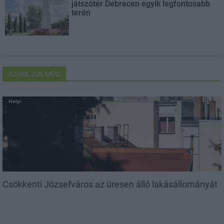
játszótér Debrecen egyik legfontosabb
terén
AJÁNLJUK MÉG
Helyi
Csökkenti Józsefváros az üresen álló lakásállományát