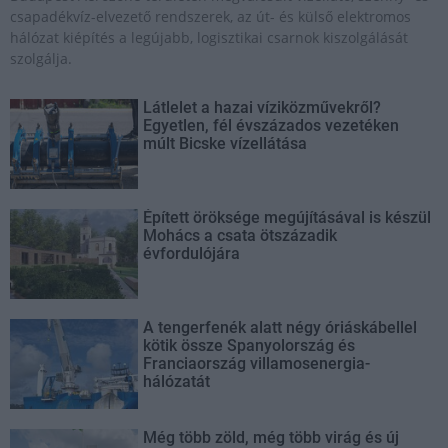
csapadékvíz-elvezető rendszerek, az út- és külső elektromos
hálózat kiépítés a legújabb, logisztikai csarnok kiszolgálását
szolgálja.
Látlelet a hazai víziközművekről?
Egyetlen, fél évszázados vezetéken
múlt Bicske vízellátása
Épített öröksége megújításával is készül
Mohács a csata ötszázadik
évfordulójára
A tengerfenék alatt négy óriáskábellel
kötik össze Spanyolország és
Franciaország villamosenergia-
hálózatát
Még több zöld, még több virág és új