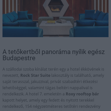
A tetőkertből panoráma nyílik egész
Budapestre
A szállodai szoba kínálat terén egy a hotel ékkövének is
nevezett,
Rock Star Suite
lakosztály is található, amely
saját terasszal, jakuzzival, privát szabadtéri étkezési
lehetőséggel, valamint tágas beltéri nappalival is
rendelkezik. A hotel 7. emeletén a
Roxy rooftop bár
kapott helyet, amely egy fedett és nyitott terekkel
rendelkező, 154 négyzetméteres tetőtéri rendezvény