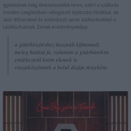
igyekeznek még élvezetesebbé tenni, ezért a szálloda
minden szegletében válogatott lejátszási listákkal, de
akár élőzenével és különböző zenei aláfestésekkel is
találkozhatnak. Ennek eredményeképp
a gitárkészítéshez használt kifinomult,
meleg hatású fa, valamint a gitárhúrokra
emlékeztető króm elemek is
visszaköszönnek a belső dizájn részeként.