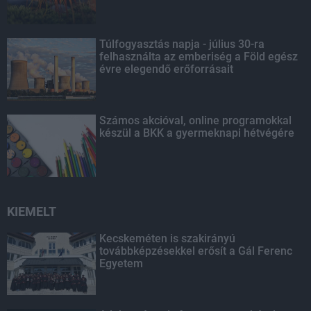
Túlfogyasztás napja - július 30-ra
felhasználta az emberiség a Föld egész
évre elegendő erőforrásait
Számos akcióval, online programokkal
készül a BKK a gyermeknapi hétvégére
KIEMELT
Kecskeméten is szakirányú
továbbképzésekkel erősít a Gál Ferenc
Egyetem