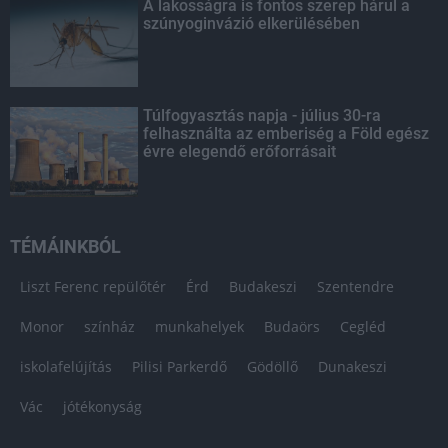
A lakosságra is fontos szerep hárul a
szúnyoginvázió elkerülésében
Túlfogyasztás napja - július 30-ra
felhasználta az emberiség a Föld egész
évre elegendő erőforrásait
TÉMÁINKBÓL
Liszt Ferenc repülőtér
Érd
Budakeszi
Szentendre
Monor
színház
munkahelyek
Budaörs
Cegléd
iskolafelújítás
Pilisi Parkerdő
Gödöllő
Dunakeszi
Vác
jótékonyság