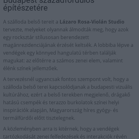
Budapest századfordulós
építészetére
A szálloda belső tereit a
Lázaro Rosa-Violán Studio
tervezte, melyeket olyannak álmodták meg, hogy azok
egy rocksztár stílusosan berendezett
magánrezidenciájának érzését keltsék. A lobbiba lépve a
vendégek egy könnyed hangulatú térben találják
magukat: az előtérre a számos zenei elem, valamint
élénk színek jellemzőek.
A tervezésnél ugyancsak fontos szempont volt, hogy a
szálloda belső terei kapcsolódjanak a budapesti vizuális
kultúrához, ezért a belső terekben megjelenő, drágakő
hatású csempék és terazzo burkolatok színei helyi
inspirációk alapján, Magyarország híres gyógy- és
termálfürdői előtt tisztelegnek.
A közleményben arra is kitérnek, hogy a vendégek
tartózkodását zenei felfedezések és interakciók révén