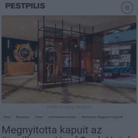
Fotók: Grayling Hungary
Helyi
Budapest
Hotel
szállodaberuházás
Swietelsky Magyarország Kft.
Megnyitotta kapuit az