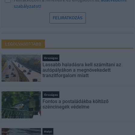
szabályzatot!
FELIRATKOZÁS
LEGOLVASOTTABB
Országos
Lassabb haladásra kell számítani az
autópályákon a megnövekedett
tranzitforgalom miatt
Országos
Fontos a postaládákba költöző
széncinegék védelme
Helyi