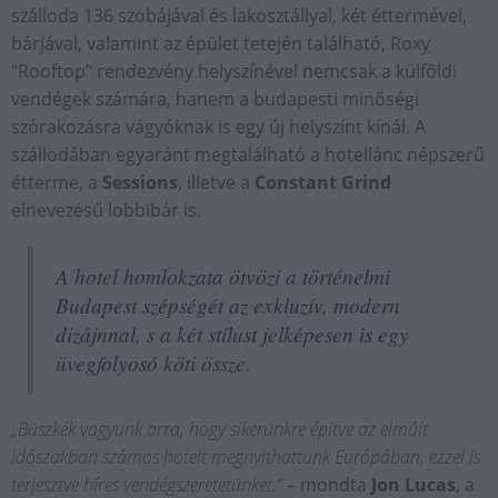
szálloda 136 szobájával és lakosztállyal, két éttermével,
bárjával, valamint az épület tetején található, Roxy
“Rooftop” rendezvény helyszínével nemcsak a külföldi
vendégek számára, hanem a budapesti minőségi
szórakozásra vágyóknak is egy új helyszínt kínál. A
szállodában egyaránt megtalálható a hotellánc népszerű
étterme, a
Sessions
, illetve a
Constant Grind
elnevezésű lobbibár is.
A hotel homlokzata ötvözi a történelmi
Budapest szépségét az exkluzív, modern
dizájnnal, s a két stílust jelképesen is egy
üvegfolyosó köti össze.
„Büszkék vagyunk arra, hogy sikerünkre építve az elmúlt
időszakban számos hotelt megnyithattunk Európában, ezzel is
terjesztve híres vendégszeretetünket.”
– mondta
Jon Lucas
, a