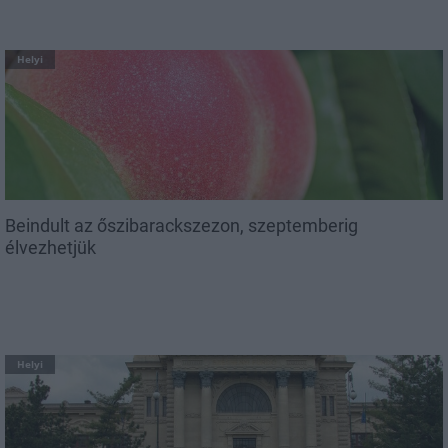
Helyi
Beindult az őszibarackszezon, szeptemberig
élvezhetjük
Helyi