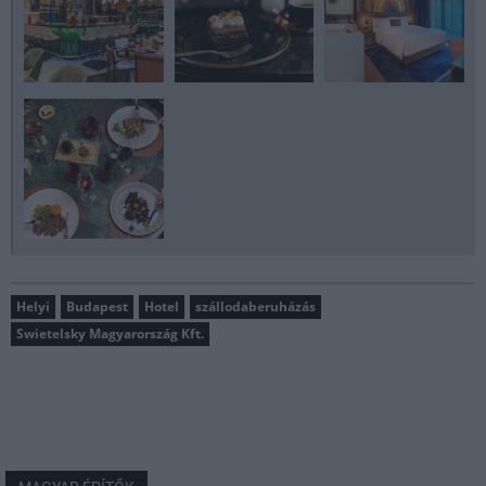
Helyi
Budapest
Hotel
szállodaberuházás
Swietelsky Magyarország Kft.