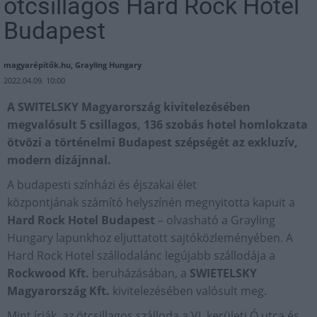
ötcsillagos Hard Rock Hotel
Budapest
magyarépítők.hu, Grayling Hungary
2022.04.09. 10:00
A SWITELSKY Magyarország kivitelezésében
megvalósult 5 csillagos, 136 szobás hotel homlokzata
ötvözi a történelmi Budapest szépségét az exkluzív,
modern dizájnnal.
A budapesti színházi és éjszakai élet
központjának számító helyszínén megnyitotta kapuit a
Hard Rock Hotel Budapest
– olvasható a Grayling
Hungary lapunkhoz eljuttatott sajtóközleményében. A
Hard Rock Hotel szállodalánc legújabb szállodája a
Rockwood Kft.
beruházásában, a
SWIETELSKY
Magyarország Kft.
kivitelezésében valósult meg.
Mint írják, az ötcsillagos szálloda a VI. kerületi Ó utca és