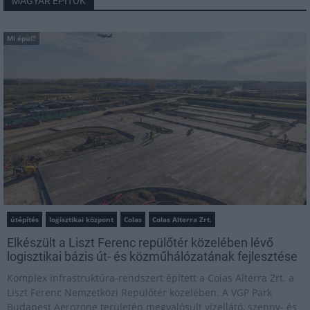
MAGYAR ÉPÍTŐK
Mi épül?
útépítés
logisztikai központ
Colas
Colas Alterra Zrt.
Elkészült a Liszt Ferenc repülőtér közelében lévő
logisztikai bázis út- és közműhálózatának fejlesztése
Komplex infrastruktúra-rendszert épített a Colas Alterra Zrt. a
Liszt Ferenc Nemzetközi Repülőtér közelében. A VGP Park
Budapest Aerozone területén megvalósult vízellátó, szenny- és