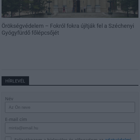
Örökségvédelem – Fokról fokra újítják fel a Széchenyi
Gyógyfürdő főlépcsőjét
HÍRLEVÉL
Név
E-mail cím
Feliratkozom a hírlevélre és elfogadom az
adatvédelmi