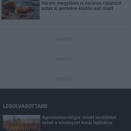
Három megyében is narancs riasztást
adtak ki péntekre kiadós eső miatt
HIRDETÉS
HIRDETÉS
HIRDETÉS
LEGOLVASOTTABB
Agrometeorológia: ismét lendületet
vehet a növényzet korai fejlődése