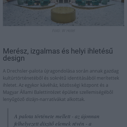
Fotó: W Hotel
Merész, izgalmas és helyi ihletésű
design
A Drechsler-palota újragondolása során annak gazdag
kultúrtörténetéből és sokrétű identitásából merítettek
ihletet. Az egykor kávéház, közösségi központ és a
Magyar Állami Balettintézet épülete szellemiségéből
lenyűgöző dizájn-narratívákat alkottak.
A palota története mellett - az újonnan
felhelyezett díszítő elemek révén - a