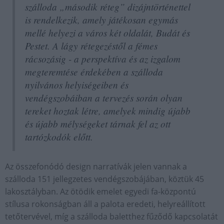
szálloda „második réteg” dizájntörténettel
is rendelkezik, amely játékosan egymás
mellé helyezi a város két oldalát, Budát és
Pestet. A lágy rétegezéstől a fémes
rácsozásig - a perspektíva és az izgalom
megteremtése érdekében a szálloda
nyilvános helyiségeiben és
vendégszobáiban a tervezés során olyan
tereket hoztak létre, amelyek mindig újabb
és újabb mélységeket tárnak fel az ott
tartózkodók előtt.
Az összefonódó design narratívák jelen vannak a
szálloda 151 jellegzetes vendégszobájában, köztük 45
lakosztályban. Az ötödik emelet egyedi fa-központú
stílusa rokonságban áll a palota eredeti, helyreállított
tetőtervével, míg a szálloda baletthez fűződő kapcsolatát