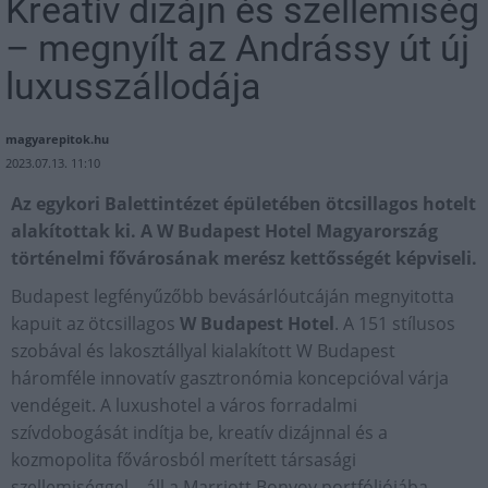
Kreatív dizájn és szellemiség
– megnyílt az Andrássy út új
luxusszállodája
magyarepitok.hu
2023.07.13. 11:10
Az egykori Balettintézet épületében ötcsillagos hotelt
alakítottak ki. A W Budapest Hotel Magyarország
történelmi fővárosának merész kettősségét képviseli.
Budapest legfényűzőbb bevásárlóutcáján megnyitotta
kapuit az ötcsillagos
W Budapest Hotel
. A 151 stílusos
szobával és lakosztállyal kialakított W Budapest
háromféle innovatív gasztronómia koncepcióval várja
vendégeit. A luxushotel a város forradalmi
szívdobogását indítja be, kreatív dizájnnal és a
kozmopolita fővárosból merített társasági
szellemiséggel – áll a Marriott Bonvoy portfóliójába