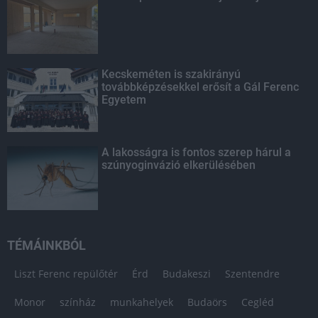
Kecskeméten is szakirányú
továbbképzésekkel erősít a Gál Ferenc
Egyetem
A lakosságra is fontos szerep hárul a
szúnyoginvázió elkerülésében
TÉMÁINKBÓL
Liszt Ferenc repülőtér
Érd
Budakeszi
Szentendre
Monor
színház
munkahelyek
Budaörs
Cegléd