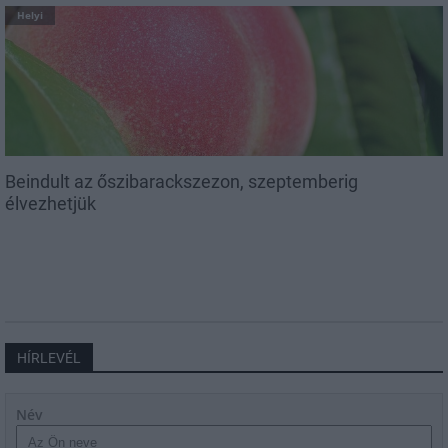
Helyi
Beindult az őszibarackszezon, szeptemberig
élvezhetjük
HÍRLEVÉL
Név