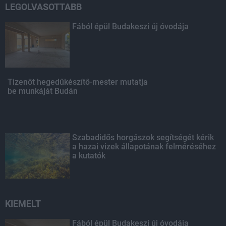
LEGOLVASOTTABB
Fából épül Budakeszi új óvodája
Tizenöt hegedűkészítő-mester mutatja
be munkáját Budán
Szabadidős horgászok segítségét kérik
a hazai vizek állapotának felméréséhez
a kutatók
KIEMELT
Fából épül Budakeszi új óvodája