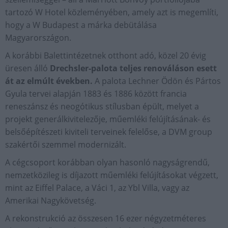
tartozó W Hotel közleményében, amely azt is megemlíti,
hogy a W Budapest a márka debütálása
Magyarországon.
A korábbi Balettintézetnek otthont adó, közel 20 évig
üresen álló
Drechsler-palota teljes renováláson esett
át az elmúlt években.
A palota Lechner Ödön és Pártos
Gyula tervei alapján 1883 és 1886 között francia
reneszánsz és neogótikus stílusban épült, melyet a
projekt generálkivitelezője, műemléki felújításának- és
belsőépítészeti kiviteli terveinek felelőse, a DVM group
szakértői szemmel modernizált.
A cégcsoport korábban olyan hasonló nagyságrendű,
nemzetközileg is díjazott műemléki felújításokat végzett,
mint az Eiffel Palace, a Váci 1, az Ybl Villa, vagy az
Amerikai Nagykövetség.
A rekonstrukció az összesen 16 ezer négyzetméteres