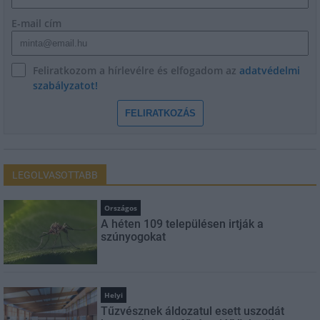
E-mail cím
Feliratkozom a hírlevélre és elfogadom az
adatvédelmi
szabályzatot!
FELIRATKOZÁS
LEGOLVASOTTABB
Országos
A héten 109 településen irtják a
szúnyogokat
Helyi
Tűzvésznek áldozatul esett uszodát