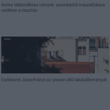
Amire többmillióan vártunk: szombattól másodfokúra
csökken a riasztás
Helyi
Csökkenti Józsefváros az üresen álló lakásállományát