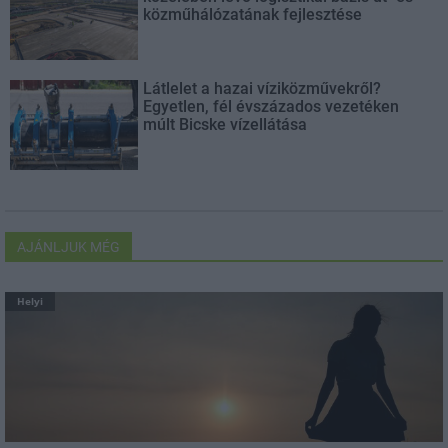
közműhálózatának fejlesztése
Látlelet a hazai víziközművekről?
Egyetlen, fél évszázados vezetéken
múlt Bicske vízellátása
AJÁNLJUK MÉG
Helyi