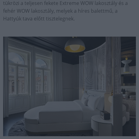
tükrözi a teljesen fekete Extreme WOW lakosztály és a
fehér WOW lakosztály, melyek a híres balettmű, a
Hattyúk tava előtt tisztelegnek.