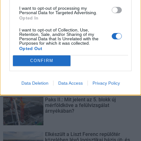
I want to opt-out of processing my
Personal Data for Targeted Advertising.
Hódmezővásárhely
iskolaépítés
FERROÉP Zrt.
oktatási beruházás
Opted In
Másfélszeresére bővítik Hódmezővásárhely jó hírű
I want to opt-out of Collection, Use,
református iskoláját
Retention, Sale, and/or Sharing of my
Personal Data that Is Unrelated with the
A Szőnyi Benjámin Általános Iskola fejlesztését a FERROÉP
Purposes for which it was collected.
Opted Out
kivitelezheti; a munkák csaknem egy évig tartanak majd.
CONFIRM
Látványos építési szakasz indult be a
Flórián téri felüljárón
Data Deletion
Data Access
Privacy Policy
Paks II.: Mit jelent az 5. blokk új
mérföldköve a felülvizsgálat
árnyékában?
Elkészült a Liszt Ferenc repülőtér
közelében lévő logisztikai bázis út- és