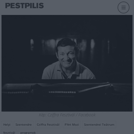
Kép: Cziffra Fesztivál / Facebook
Helyi
Szentendre
Cziffra Fesztivál
P'Art Mozi
Szentendrei Teátrum
fesztivál
programok