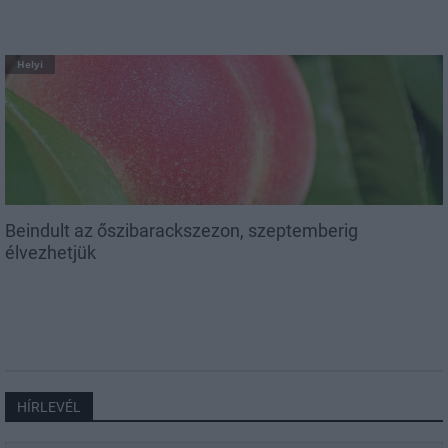
Helyi
Beindult az őszibarackszezon, szeptemberig
élvezhetjük
HÍRLEVÉL