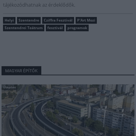
tájékozódhatnak az érdeklődők.
Helyi
Szentendre
Cziffra Fesztivál
P'Art Mozi
Szentendrei Teátrum
fesztivál
programok
MAGYAR ÉPÍTŐK
Útépítés