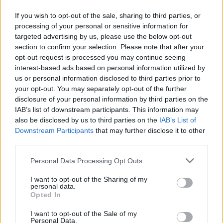
Látlelet a hazai víziközművekről?
If you wish to opt-out of the sale, sharing to third parties, or
Egyetlen, fél évszázados vezetéken
processing of your personal or sensitive information for
múlt Bicske vízellátása
targeted advertising by us, please use the below opt-out
section to confirm your selection. Please note that after your
opt-out request is processed you may continue seeing
Épített öröksége megújításával is készül
interest-based ads based on personal information utilized by
Mohács a csata ötszázadik
us or personal information disclosed to third parties prior to
évfordulójára
your opt-out. You may separately opt-out of the further
disclosure of your personal information by third parties on the
IAB’s list of downstream participants. This information may
also be disclosed by us to third parties on the
IAB’s List of
Downstream Participants
that may further disclose it to other
third parties.
AJÁNLJUK MÉG
Personal Data Processing Opt Outs
Helyi
I want to opt-out of the Sharing of my
personal data.
Opted In
I want to opt-out of the Sale of my
Personal Data.