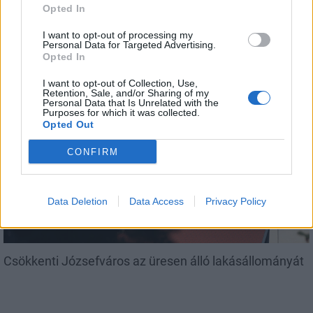
Opted In
I want to opt-out of processing my
Personal Data for Targeted Advertising.
Amire többmillióan vártunk: szombattól másodfokúra
Opted In
csökken a riasztás
I want to opt-out of Collection, Use,
Retention, Sale, and/or Sharing of my
Personal Data that Is Unrelated with the
Purposes for which it was collected.
Opted Out
Helyi
CONFIRM
Data Deletion
Data Access
Privacy Policy
Csökkenti Józsefváros az üresen álló lakásállományát