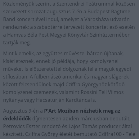
Közleményük szerint a Szentendrei Teátrummal közösen
szervezett sorozat augusztus 7-én a Budapest Ragtime
Band koncertjével indul, amelyet a Városháza udvarán
rendeznek; a szabadtérre tervezett koncertet eső esetén
a Hamvas Béla Pest Megyei Könyvtár Színháztermében
tartják meg.
Mint kiemelik, az együttes művészei bátran újítanak,
kísérleteznek, ennek jó példája, hogy komolyzenei
műveket is előszeretettel dolgoznak fel a maguk egyedi
stílusában. A fülbemászó amerikai és magyar slágerek
között felcsendülnek majd Cziffra Györgyhöz kötődő
komolyzenei csemegék, valamint Rossini Tell Vilmos
nyitánya vagy Hacsaturján Kardtánca is.
Augusztus 9-én a
P'Art Moziban nézhetik meg az
érdeklődők
díjmentesen az idén márciusban debütált,
Petrovics Eszter rendező és Lajos Tamás producer által
készített, Cziffra György életét bemutató Cziffra100 - Tele