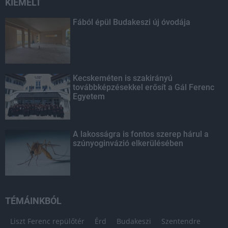
KIEMELT
Fából épül Budakeszi új óvodája
Kecskeméten is szakirányú
továbbképzésekkel erősít a Gál Ferenc
Egyetem
A lakosságra is fontos szerep hárul a
szúnyoginvázió elkerülésében
TÉMÁINKBÓL
Liszt Ferenc repülőtér
Érd
Budakeszi
Szentendre