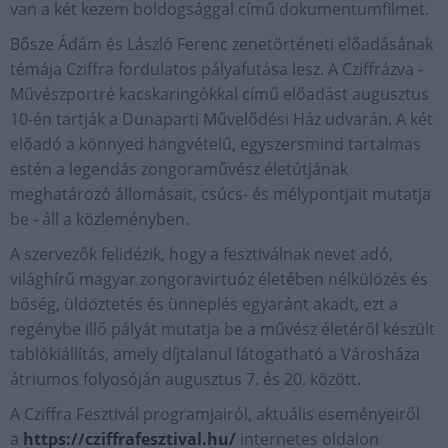
van a két kezem boldogsággal című dokumentumfilmet.
Bősze Ádám és László Ferenc zenetörténeti előadásának
témája Cziffra fordulatos pályafutása lesz. A Cziffrázva -
Művészportré kacskaringókkal című előadást augusztus
10-én tartják a Dunaparti Művelődési Ház udvarán. A két
előadó a könnyed hangvételű, egyszersmind tartalmas
estén a legendás zongoraművész életútjának
meghatározó állomásait, csúcs- és mélypontjait mutatja
be - áll a közleményben.
A szervezők felidézik, hogy a fesztiválnak nevet adó,
világhírű magyar zongoravirtuóz életében nélkülözés és
bőség, üldöztetés és ünneplés egyaránt akadt, ezt a
regénybe illő pályát mutatja be a művész életéről készült
tablókiállítás, amely díjtalanul látogatható a Városháza
átriumos folyosóján augusztus 7. és 20. között.
A Cziffra Fesztivál programjairól, aktuális eseményeiről
a
https://cziffrafesztival.hu/
internetes oldalon