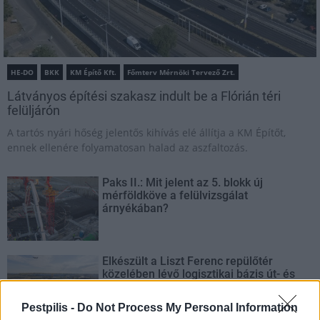
HE-DO
BKK
KM Építő Kft.
Főmterv Mérnöki Tervező Zrt.
Látványos építési szakasz indult be a Flórián téri
felüljárón
A tartós nyári hőség jelentős kihívás elé állítja a KM Építőt,
ennek ellenére folyamatosan halad az aszfaltozás.
Paks II.: Mit jelent az 5. blokk új
mérföldköve a felülvizsgálat
árnyékában?
Elkészült a Liszt Ferenc repülőtér
közelében lévő logisztikai bázis út- és
közműhálózatának fejlesztése
Pestpilis -
Do Not Process My Personal Information