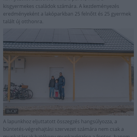
kisgyermekes családok számára. A kezdeményezés
eredményeként a lakóparkban 25 felnőtt és 25 gyermek
talált új otthonra.
A lapunkhoz eljuttatott összegzés hangsúlyozza, a
büntetés-végrehajtási szervezet számára nem csak a
munkatársak hatékony munkavégzése a fontos, hanem