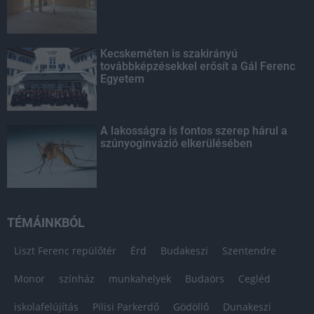
Kecskeméten is szakirányú
továbbképzésekkel erősít a Gál Ferenc
Egyetem
A lakosságra is fontos szerep hárul a
szúnyoginvázió elkerülésében
TÉMÁINKBÓL
Liszt Ferenc repülőtér
Érd
Budakeszi
Szentendre
Monor
színház
munkahelyek
Budaörs
Cegléd
iskolafelújítás
Pilisi Parkerdő
Gödöllő
Dunakeszi