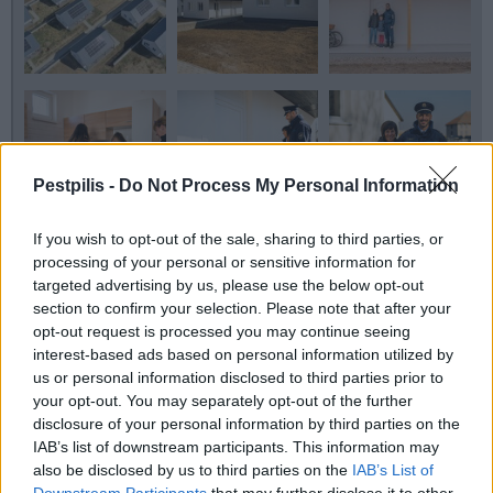
Pestpilis -
Do Not Process My Personal Information
If you wish to opt-out of the sale, sharing to third parties, or
processing of your personal or sensitive information for
targeted advertising by us, please use the below opt-out
section to confirm your selection. Please note that after your
opt-out request is processed you may continue seeing
interest-based ads based on personal information utilized by
us or personal information disclosed to third parties prior to
your opt-out. You may separately opt-out of the further
disclosure of your personal information by third parties on the
IAB’s list of downstream participants. This information may
Helyi
lakásépítés
West Hungária Bau Kft.
lakópark
also be disclosed by us to third parties on the
IAB’s List of
büntetés-végrehajtási szervezet
Downstream Participants
that may further disclose it to other