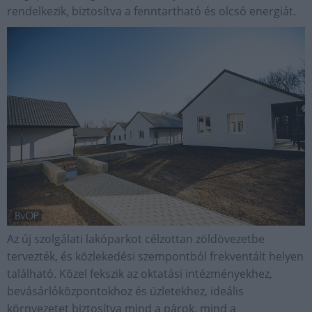
rendelkezik, biztosítva a fenntartható és olcsó energiát.
Az új szolgálati lakóparkot célzottan zöldövezetbe
tervezték, és közlekedési szempontból frekventált helyen
található. Közel fekszik az oktatási intézményekhez,
bevásárlóközpontokhoz és üzletekhez, ideális
környezetet biztosítva mind a párok, mind a