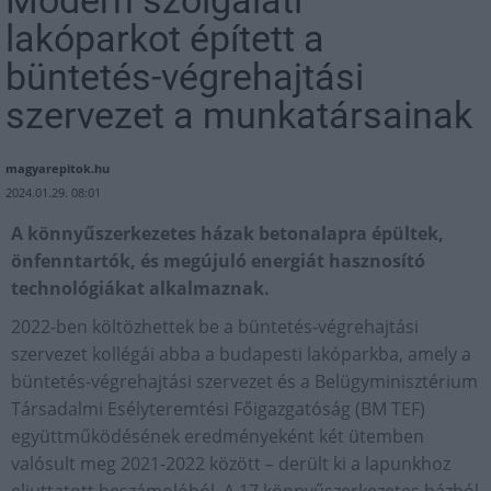
Modern szolgálati
lakóparkot épített a
büntetés-végrehajtási
szervezet a munkatársainak
magyarepitok.hu
2024.01.29. 08:01
A könnyűszerkezetes házak betonalapra épültek,
önfenntartók, és megújuló energiát hasznosító
technológiákat alkalmaznak.
2022-ben költözhettek be a büntetés-végrehajtási
szervezet kollégái abba a budapesti lakóparkba, amely a
büntetés-végrehajtási szervezet és a Belügyminisztérium
Társadalmi Esélyteremtési Főigazgatóság (BM TEF)
együttműködésének eredményeként két ütemben
valósult meg 2021-2022 között – derült ki a lapunkhoz