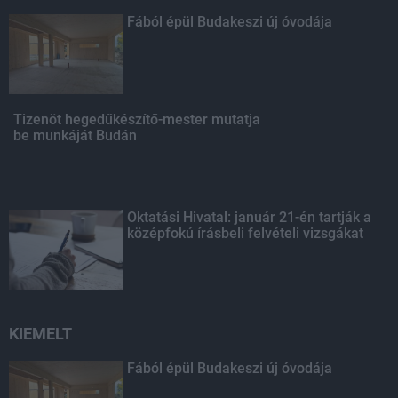
Fából épül Budakeszi új óvodája
Tizenöt hegedűkészítő-mester mutatja
be munkáját Budán
Oktatási Hivatal: január 21-én tartják a
középfokú írásbeli felvételi vizsgákat
KIEMELT
Fából épül Budakeszi új óvodája