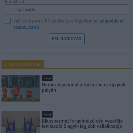
E-mail cím
Feliratkozom a hírlevélre és elfogadom az
adatvédelmi
szabályzatot!
FELIRATKOZÁS
LEGOLVASOTTABB
Helyi
Hamarosan indul a focitorna az új gyáli
pályán
Helyi
Bikaspermát forgalmazó cég vezetője
lett Gödöllő egyik legjobb vállalkozója