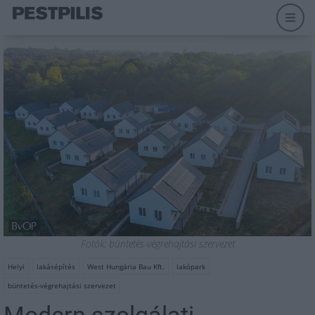
Fotók: büntetés-végrehajtási szervezet
Helyi
lakásépítés
West Hungária Bau Kft.
lakópark
büntetés-végrehajtási szervezet