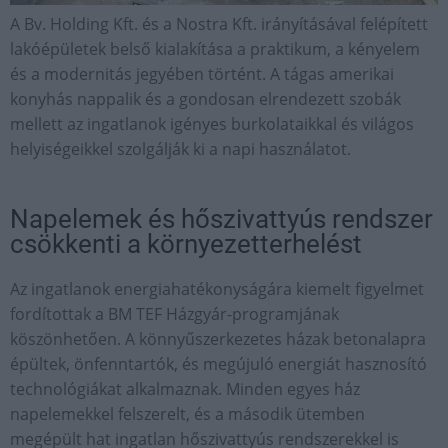
A Bv. Holding Kft. és a Nostra Kft. irányításával felépített
lakóépületek belső kialakítása a praktikum, a kényelem
és a modernitás jegyében történt. A tágas amerikai
konyhás nappalik és a gondosan elrendezett szobák
mellett az ingatlanok igényes burkolataikkal és világos
helyiségeikkel szolgálják ki a napi használatot.
Napelemek és hőszivattyús rendszer
csökkenti a környezetterhelést
Az ingatlanok energiahatékonyságára kiemelt figyelmet
fordítottak a BM TEF Házgyár-programjának
köszönhetően. A könnyűszerkezetes házak betonalapra
épültek, önfenntartók, és megújuló energiát hasznosító
technológiákat alkalmaznak. Minden egyes ház
napelemekkel felszerelt, és a második ütemben
megépült hat ingatlan hőszivattyús rendszerekkel is