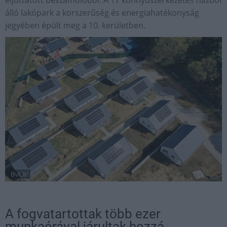
eljuttatott beszámolóból. A 17 könnyűszerkezetes házból
álló lakópark a korszerűség és energiahatékonyság
jegyében épült meg a 10. kerületben.
A fogvatartottak több ezer
munkaórával járultak hozzá