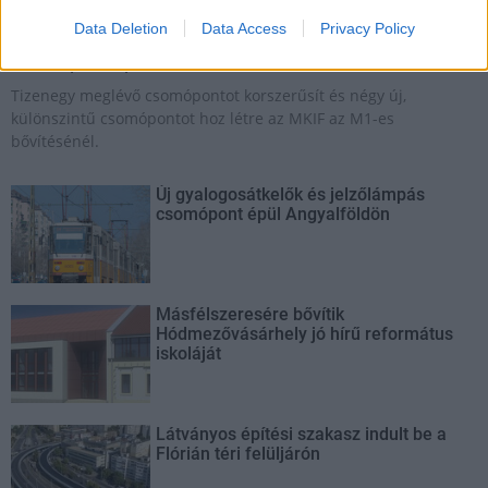
autópálya
útépítés
M1-es autópálya
Bicske
Data Deletion
Data Access
Privacy Policy
M1 bővítés: már zajlik a teljesen új Bicske Kelet
csomópont építése
Tizenegy meglévő csomópontot korszerűsít és négy új,
különszintű csomópontot hoz létre az MKIF az M1-es
bővítésénél.
Új gyalogosátkelők és jelzőlámpás
csomópont épül Angyalföldön
Másfélszeresére bővítik
Hódmezővásárhely jó hírű református
iskoláját
Látványos építési szakasz indult be a
Flórián téri felüljárón