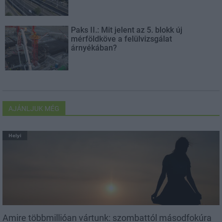
Paks II.: Mit jelent az 5. blokk új
mérföldköve a felülvizsgálat
árnyékában?
AJÁNLJUK MÉG
Helyi
Amire többmillióan vártunk: szombattól másodfokúra