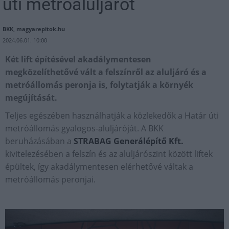
úti metróaluljárót
BKK, magyarepitok.hu
2024.06.01. 10:00
Két lift építésével akadálymentesen
megközelíthetővé vált a felszínről az aluljáró és a
metróállomás peronja is, folytatják a környék
megújítását.
Teljes egészében használhatják a közlekedők a Határ úti
metróállomás gyalogos-aluljáróját. A BKK
beruházásában a
STRABAG Generálépítő Kft.
kivitelezésében a felszín és az aluljárószint között liftek
épültek, így akadálymentesen elérhetővé váltak a
metróállomás peronjai.