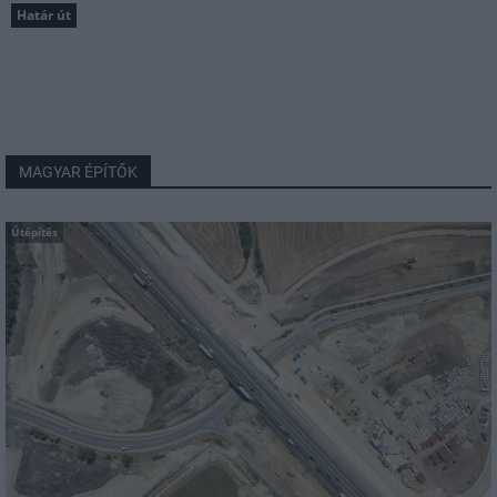
Határ út
MAGYAR ÉPÍTŐK
Útépítés