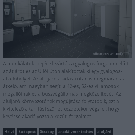
A munkálatok idejére lezárták a gyalogos forgalom előtt
az átjárót és az Üllői úton alakítottak ki egy gyalogos-
átkelőhelyet. Az aluljáró átadása után is megmarad az
átkelő, ami nagyban segíti a 42-es, 52-es villamosok
megállóinak és a buszvégállomás megközelítését. Az
aluljáró környezetének megújítása folytatódik, ezt a
kivitelező a tanítási szünet kezdetekor végzi el, hogy
kevéssé akadályozza a közúti forgalmat.
Helyi
Budapest
Strabag
akadálymentesítés
aluljáró