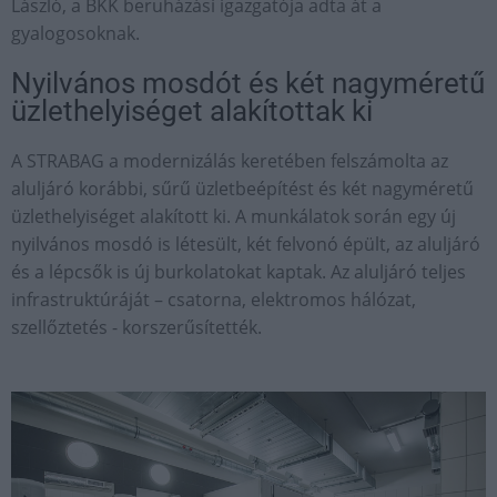
László, a BKK beruházási igazgatója adta át a
gyalogosoknak.
Nyilvános mosdót és két nagyméretű
üzlethelyiséget alakítottak ki
A STRABAG a modernizálás keretében felszámolta az
aluljáró korábbi, sűrű üzletbeépítést és két nagyméretű
üzlethelyiséget alakított ki. A munkálatok során egy új
nyilvános mosdó is létesült, két felvonó épült, az aluljáró
és a lépcsők is új burkolatokat kaptak. Az aluljáró teljes
infrastruktúráját – csatorna, elektromos hálózat,
szellőztetés - korszerűsítették.