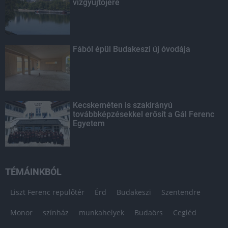
vízgyűjtőjére
Fából épül Budakeszi új óvodája
Kecskeméten is szakirányú
továbbképzésekkel erősít a Gál Ferenc
Egyetem
TÉMÁINKBÓL
Liszt Ferenc repülőtér
Érd
Budakeszi
Szentendre
Monor
színház
munkahelyek
Budaörs
Cegléd