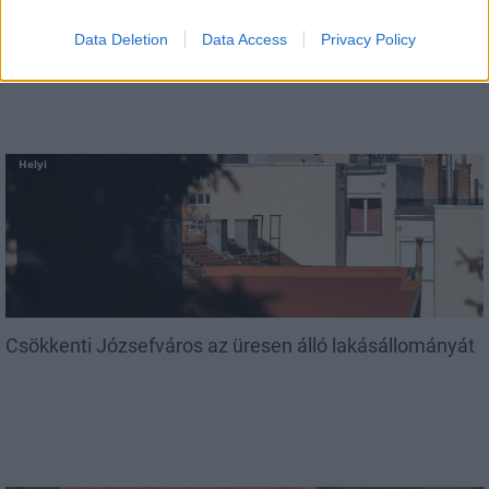
Amire többmillióan vártunk: szombattól másodfokúra
csökken a riasztás
Data Deletion
Data Access
Privacy Policy
Helyi
Csökkenti Józsefváros az üresen álló lakásállományát