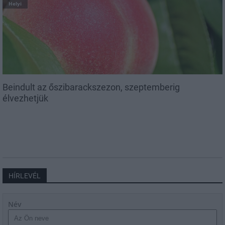
Helyi
Beindult az őszibarackszezon, szeptemberig
élvezhetjük
HÍRLEVÉL
Név