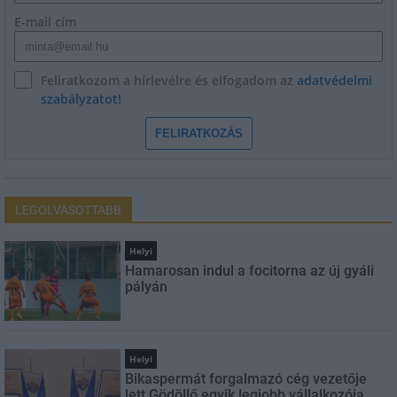
E-mail cím
Feliratkozom a hírlevélre és elfogadom az
adatvédelmi
szabályzatot!
FELIRATKOZÁS
LEGOLVASOTTABB
Helyi
Hamarosan indul a focitorna az új gyáli
pályán
Helyi
Bikaspermát forgalmazó cég vezetője
lett Gödöllő egyik legjobb vállalkozója