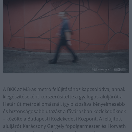
A BKK az M3-as metró felújításához kapcsolódva, annak
kiegészítéseként korszerűsítette a gyalogos-aluljárót a
Határ út metróállomásnál, így biztosítva kényelmesebb
és biztonságosabb utazást a fővárosban közlekedőknek
– közölte a Budapesti Közlekedési Központ. A felújított
aluljárót Karácsony Gergely főpolgármester és Horváth