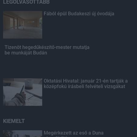
LEGOLVASOTTABB
Fából épül Budakeszi új óvodája
Tizenöt hegedűkészítő-mester mutatja
be munkáját Budán
Oktatási Hivatal: január 21-én tartják a
középfokú írásbeli felvételi vizsgákat
KIEMELT
Megérkezett az eső a Duna