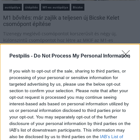
autópálya
útépítés
M1-es autópálya
Bicske
M1 bővítés: már zajlik a teljesen új Bicske Kelet
csomópont építése
Tizenegy meglévő csomópontot korszerűsít és négy új,
különszintű csomópontot hoz létre az MKIF az M1-es
bővítésénél.
Pestpilis -
Do Not Process My Personal Information
Új gyalogosátkelők és jelzőlámpás
csomópont épül Angyalföldön
If you wish to opt-out of the sale, sharing to third parties, or
processing of your personal or sensitive information for
targeted advertising by us, please use the below opt-out
section to confirm your selection. Please note that after your
Másfélszeresére bővítik
opt-out request is processed you may continue seeing
Hódmezővásárhely jó hírű református
interest-based ads based on personal information utilized by
iskoláját
us or personal information disclosed to third parties prior to
your opt-out. You may separately opt-out of the further
disclosure of your personal information by third parties on the
IAB’s list of downstream participants. This information may
Látványos építési szakasz indult be a
Flórián téri felüljárón
also be disclosed by us to third parties on the
IAB’s List of