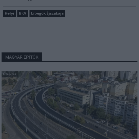
Helyi
BKV
Libegők Éjszakája
MAGYAR ÉPÍTŐK
Útépítés