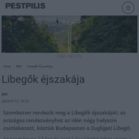
Fotó: BKV Zrt.
Helyi
BKV
Libegők Éjszakája
Libegők éjszakája
MTI
2024.07.13. 10:19
Szombaton rendezik meg a Libegők éjszakáját; az
országos rendezvényhez az idén négy helyszín
csatlakozott, köztük Budapesten a Zugligeti Libegő.
Az eseményen 17 óra és éjjel 1 óra között lehet utazni a