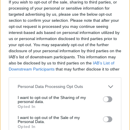
If you wish to opt-out of the sale, sharing to third parties, or
Amire többmillióan vártunk: szombattól másodfokúra
processing of your personal or sensitive information for
csökken a riasztás
targeted advertising by us, please use the below opt-out
section to confirm your selection. Please note that after your
opt-out request is processed you may continue seeing
interest-based ads based on personal information utilized by
us or personal information disclosed to third parties prior to
your opt-out. You may separately opt-out of the further
Helyi
disclosure of your personal information by third parties on the
IAB’s list of downstream participants. This information may
also be disclosed by us to third parties on the
IAB’s List of
Downstream Participants
that may further disclose it to other
third parties.
Personal Data Processing Opt Outs
Csökkenti Józsefváros az üresen álló lakásállományát
I want to opt-out of the Sharing of my
personal data.
Opted In
I want to opt-out of the Sale of my
Personal Data.
Opted In