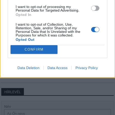
Helyi
I want to opt-out of processing my
Personal Data for Targeted Advertising.
Opted In
I want to opt-out of Collection, Use,
Retention, Sale, and/or Sharing of my
Personal Data that Is Unrelated with the
Purposes for which it was collected.
Opted Out
Beindult az őszibarackszezon, szeptemberig
CONFIRM
élvezhetjük
Data Deletion
Data Access
Privacy Policy
HÍRLEVÉL
Név