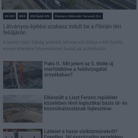
HE-DO
BKK
KM Építő Kft.
Főmterv Mérnöki Tervező Zrt.
Látványos építési szakasz indult be a Flórián téri
felüljárón
A tartós nyári hőség jelentős kihívás elé állítja a KM Építőt,
ennek ellenére folyamatosan halad az aszfaltozás.
Paks II.: Mit jelent az 5. blokk új
mérföldköve a felülvizsgálat
árnyékában?
Elkészült a Liszt Ferenc repülőtér
közelében lévő logisztikai bázis út- és
közműhálózatának fejlesztése
Látlelet a hazai víziközművekről?
Egyetlen, fél évszázados vezetéken