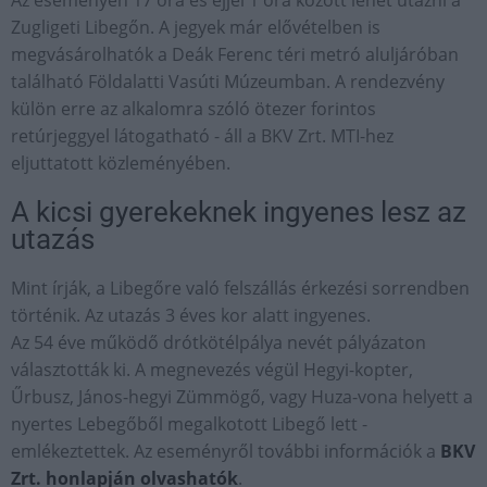
Zugligeti Libegőn. A jegyek már elővételben is
megvásárolhatók a Deák Ferenc téri metró aluljáróban
található Földalatti Vasúti Múzeumban. A rendezvény
külön erre az alkalomra szóló ötezer forintos
retúrjeggyel látogatható - áll a BKV Zrt. MTI-hez
eljuttatott közleményében.
A kicsi gyerekeknek ingyenes lesz az
utazás
Mint írják, a Libegőre való felszállás érkezési sorrendben
történik. Az utazás 3 éves kor alatt ingyenes.
Az 54 éve működő drótkötélpálya nevét pályázaton
választották ki. A megnevezés végül Hegyi-kopter,
Űrbusz, János-hegyi Zümmögő, vagy Huza-vona helyett a
nyertes Lebegőből megalkotott Libegő lett -
emlékeztettek. Az eseményről további információk a
BKV
Zrt. honlapján olvashatók
.