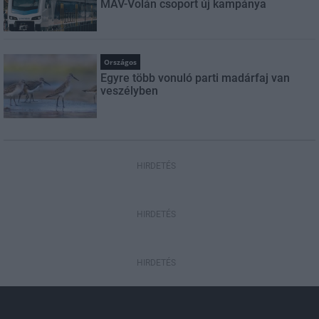
MÁV-Volán csoport új kampánya
Országos
Egyre több vonuló parti madárfaj van
veszélyben
HIRDETÉS
HIRDETÉS
HIRDETÉS