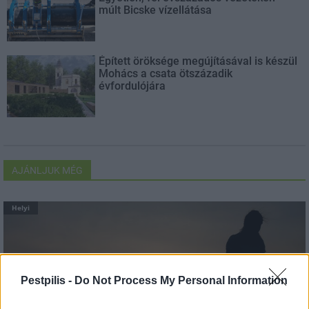
múlt Bicske vízellátása
Épített öröksége megújításával is készül
Mohács a csata ötszázadik
évfordulójára
AJÁNLJUK MÉG
Helyi
Pestpilis -
Do Not Process My Personal Information