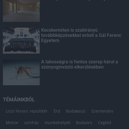
Kecskeméten is szakirányú
továbbképzésekkel erősít a Gál Ferenc
Egyetem
A lakosságra is fontos szerep hárul a
szúnyoginvázió elkerülésében
TÉMÁINKBÓL
Liszt Ferenc repülőtér
Érd
Budakeszi
Szentendre
Monor
színház
munkahelyek
Budaörs
Cegléd