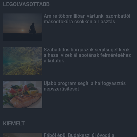
LEGOLVASOTTABB
Amire többmillióan vártunk: szombattól
másodfokúra csökken a riasztás
Szabadidős horgászok segítségét kérik
a hazai vizek állapotának felméréséhez
a kutatók
Újabb program segíti a halfogyasztás
népszerűsítését
KIEMELT
Fából épül Budakeszi új óvodája