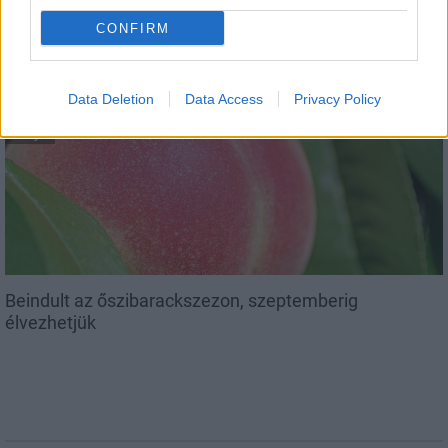
CONFIRM
Data Deletion
Data Access
Privacy Policy
Helyi
Beindult az őszibarackszezon, szeptemberig
élvezhetjük