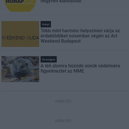
negyven kiállítással
Helyi
Több mint harminc helyszínen várja az
érdeklődőket november végén az Art
Weekend Budapest
Országos
A téli álomra húzódó sünök védelmére
figyelmeztet az MME
HIRDETÉS
HIRDETÉS