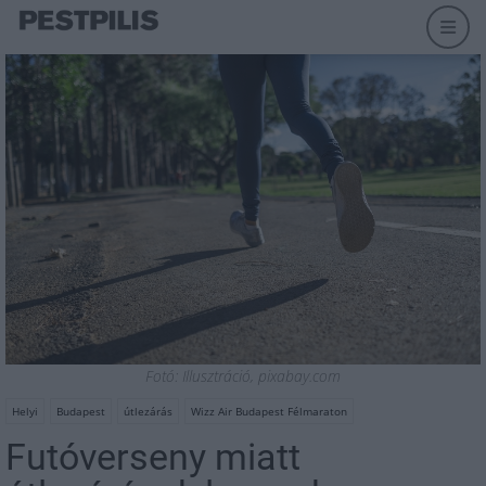
Fotó: Illusztráció, pixabay.com
Helyi
Budapest
útlezárás
Wizz Air Budapest Félmaraton
Futóverseny miatt