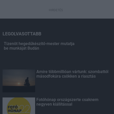
HIRDETÉS
LEGOLVASOTTABB
Tizenöt hegedűkészítő-mester mutatja
be munkáját Budán
Amire többmillióan vártunk: szombattól
másodfokúra csökken a riasztás
Fotóhónap országszerte csaknem
negyven kiállítással