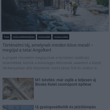
Tata
műemlékfelújítás
műemlék
restaurálás
Történelmi táj, amelynek minden köve mesél –
megújul a tatai Angolkert
A projekt részeként megújulnak a területen található
műemlékek, köztük a különleges Műromok, valamint a közeli
Várkanyarban álló Nepomuki Szent János híd és szobor is.
M1 bővítés: már zajlik a teljesen új
Bicske Kelet csomópont építése
Új gyalogosátkelők és jelzőlámpás