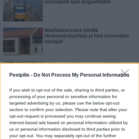
csomópont épül Angyalföldön
Másfélszeresére bővítik
Hódmezővásárhely jó hírű református
iskoláját
Látványos építési szakasz indult be a
Flórián téri felüljárón
Pestpilis -
Do Not Process My Personal Information
If you wish to opt-out of the sale, sharing to third parties, or
processing of your personal or sensitive information for
targeted advertising by us, please use the below opt-out
section to confirm your selection. Please note that after your
AJÁNLJUK MÉG
opt-out request is processed you may continue seeing
interest-based ads based on personal information utilized by
us or personal information disclosed to third parties prior to
Helyi
your opt-out. You may separately opt-out of the further