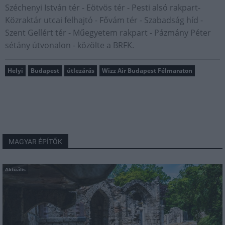
Széchenyi István tér - Eötvös tér - Pesti alsó rakpart-
Közraktár utcai felhajtó - Fővám tér - Szabadság híd -
Szent Gellért tér - Műegyetem rakpart - Pázmány Péter
sétány útvonalon - közölte a BRFK.
Helyi
Budapest
útlezárás
Wizz Air Budapest Félmaraton
MAGYAR ÉPÍTŐK
Aktuális