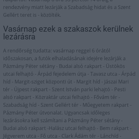
rendezvény miatt lezárják a Szabadság hidat és a Szent
Gellért teret is - közölték.
Vasárnap ezek a szakaszok kerülnek
lezárásra
A rendőrség tudatta: vasárnap reggel 6 órától
időszakosan, a futók elhaladásának idejére lezárják a
Pázmány Péter sétány - Budai alsó rakpart - Üstökös
utcai felhajtó - Árpád fejedelem útja - Tavasz utca - Árpád
híd - Margit-sziget központi út - Margit híd - Jászai Mari
tér - Újpest rakpart - Szent István parki lehajtó - Pesti
alsó rakpart - Közraktár utcai felhajtó - Fővám tér -
Szabadság híd - Szent Gellért tér - Műegyetem rakpart -
Pázmány Péter útvonalat. Ugyancsak időleges
lezárásokra kell számítani a Pázmány Péter sétány -
Budai alsó rakpart -Halász utcai felhajtó - Bem rakpart -
Jégverem utca - Fő utca - Clark Ádám tér - Lánchíd -