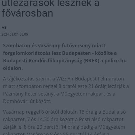
útlezárások lesznek a
fővárosban
MTI
2024.09.07. 08:00
Szombaton és vasárnap futóverseny miatt
forgalomkorlátozás lesz Budapesten - közölte a
Budapesti Rendőr-főkapitányság (BRFK) a police.hu
oldalon.
A tájékoztatás szerint a Wizz Air Budapest Félmaraton
miatt szombaton reggel 8 órától este 21 óráig lezárják a
Pázmány Péter sétányt a Műegyetem rakpart és a
Dombóvári út között.
Vasárnap reggel 6 órától délután 13 óráig a Budai alsó
rakpartot, 7 és 14.30 óra között a Pesti alsó rakpartot
zárják le, 8 óra 20 perctől 14 óráig pedig a Műegyetem
rakpartot. Vasárnap 8 óra 55 perctől 14 óráig a