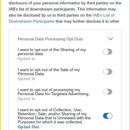
disclosure of your personal information by third parties on the
IAB’s list of downstream participants. This information may
also be disclosed by us to third parties on the
IAB’s List of
Downstream Participants
that may further disclose it to other
third parties.
Personal Data Processing Opt Outs
Amire többmillióan vártunk: szombattól másodfokúra
csökken a riasztás
I want to opt-out of the Sharing of my
personal data.
Opted In
I want to opt-out of the Sale of my
Personal Data.
Opted In
Helyi
I want to opt-out of processing my
Personal Data for Targeted Advertising.
Opted In
I want to opt-out of Collection, Use,
Retention, Sale, and/or Sharing of my
Personal Data that Is Unrelated with the
Purposes for which it was collected.
Opted Out
Csökkenti Józsefváros az üresen álló lakásállományát