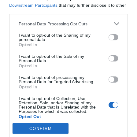
Downstream Participants
that may further disclose it to other
Amire többmillióan vártunk: szombattól másodfokúra
third parties.
csökken a riasztás
Personal Data Processing Opt Outs
I want to opt-out of the Sharing of my
personal data.
Opted In
Helyi
I want to opt-out of the Sale of my
Personal Data.
Opted In
I want to opt-out of processing my
Personal Data for Targeted Advertising.
Opted In
I want to opt-out of Collection, Use,
Csökkenti Józsefváros az üresen álló lakásállományát
Retention, Sale, and/or Sharing of my
Personal Data that Is Unrelated with the
Purposes for which it was collected.
Opted Out
CONFIRM