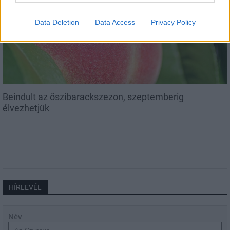
Helyi
Data Deletion
Data Access
Privacy Policy
Beindult az őszibarackszezon, szeptemberig
élvezhetjük
HÍRLEVÉL
Név