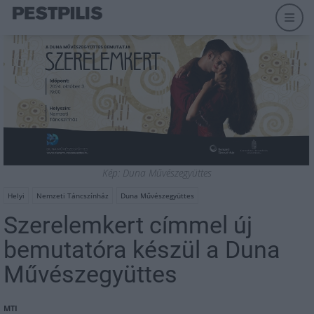
Kép: Duna Művészegyüttes
Helyi
Nemzeti Táncszínház
Duna Művészegyüttes
Szerelemkert címmel új
bemutatóra készül a Duna
Művészegyüttes
MTI