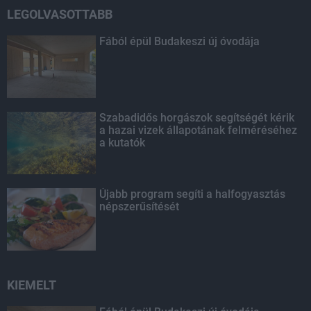
LEGOLVASOTTABB
Fából épül Budakeszi új óvodája
Szabadidős horgászok segítségét kérik
a hazai vizek állapotának felméréséhez
a kutatók
Újabb program segíti a halfogyasztás
népszerűsítését
KIEMELT