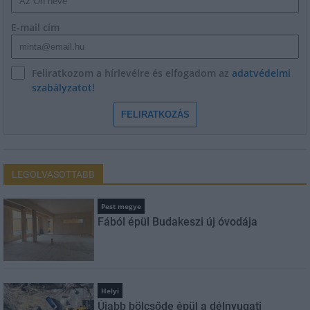
E-mail cím
Feliratkozom a hírlevélre és elfogadom az
adatvédelmi
szabályzatot!
FELIRATKOZÁS
LEGOLVASOTTABB
Pest megye
Fából épül Budakeszi új óvodája
Helyi
Újabb bölcsőde épül a délnyugati