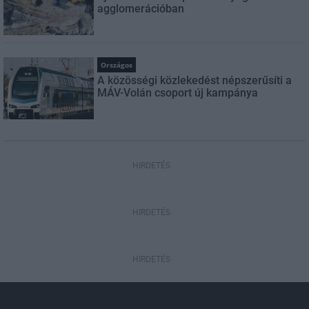
agglomerációban
Országos
A közösségi közlekedést népszerűsíti a
MÁV-Volán csoport új kampánya
HIRDETÉS
HIRDETÉS
HIRDETÉS