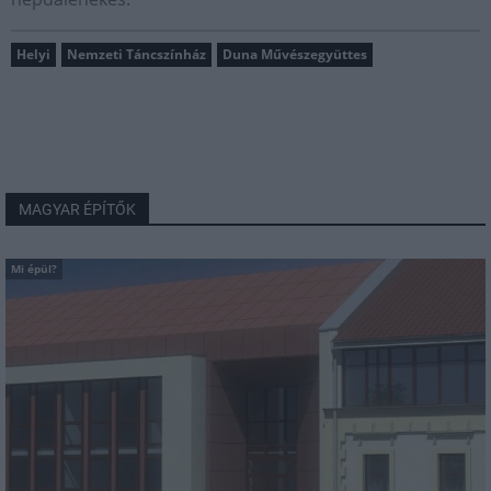
Helyi
Nemzeti Táncszínház
Duna Művészegyüttes
MAGYAR ÉPÍTŐK
Mi épül?