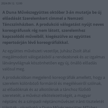
2024.09.12. 12:00
A Duna Művészegyüttes október 3-án mutatja be új
előadását Szerelemkert címmel a Nemzeti
Táncszínházban. A produkció válogatást nyújt neves
koreográfusok rég nem látott, szerelemhez
kapcsolódó műveiből, kiegészülve az együttes
repertoárján lévő koreográfiákkal.
Az együttes művészeti vezetője, Juhász Zsolt által
megálmodott válogatásból a rendezésnek és az izgalmas
látványvilágnak köszönhetően egy új, önálló előadás
valósul meg.
A produkcióban megjelenő koreográfiák amellett, hogy a
szerelem különböző formáiról és megéléseiről szólnak,
az előadóknak és az alkotóknak a tánchoz fűződő
szeretetét, a művészi elkötelezettségét, a magyar
néptánc és a színpadi néptáncművészet iránti tiszteletét
tükrözik - olvasható a Duna Művészegyüttes MTI-hez