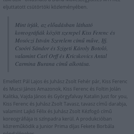
eljuttatott csütörtöki közleményében.
Mint írják, az előadásban látható
koreográfiák között szerepel Kiss Ferenc és
Mosóczi István Szerelem című műve, Ifj.
Csoóri Sándor és Szigeti Károly Botoló,
valamint Carl Orff és Kricskovics Antal
Carmina Burana című alkotása.
Emellett Pál Lajos és Juhász Zsolt Fehér pár, Kiss Ferenc
és Mucsi János Amazonok, Kiss Ferenc és Foltin Jolán
Kalitka, Vajda János és Györgyfalvay Katalin Just for you,
Kiss Ferenc és Juhász Zsolt Tavasz, tavasz című darabja,
valamint Lajkó Félix és Juhász Zsolt Kézfogó című
koreográfiája is színpadra kerül. A produkcióban
közreműködik a Junior Prima díjas Fekete Borbála
népdalénekes.