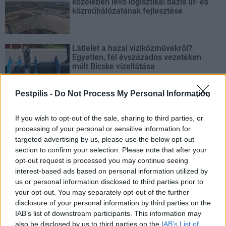
közelében lévő logisztikai bázis út- és
közműhálózatának fejlesztése
Látlelet a hazai víziközművekről?
Egyetlen, fél évszázados vezetéken
múlt Bicske vízellátása
Pestpilis -
Do Not Process My Personal Information
If you wish to opt-out of the sale, sharing to third parties, or
AJÁNLJUK MÉG
processing of your personal or sensitive information for
targeted advertising by us, please use the below opt-out
section to confirm your selection. Please note that after your
Helyi
opt-out request is processed you may continue seeing
interest-based ads based on personal information utilized by
us or personal information disclosed to third parties prior to
your opt-out. You may separately opt-out of the further
disclosure of your personal information by third parties on the
IAB’s list of downstream participants. This information may
also be disclosed by us to third parties on the
IAB’s List of