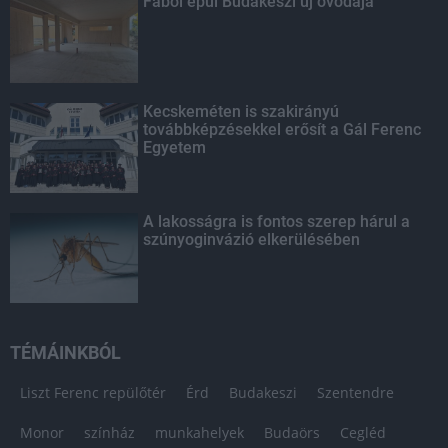
Fából épül Budakeszi új óvodája
Kecskeméten is szakirányú
továbbképzésekkel erősít a Gál Ferenc
Egyetem
A lakosságra is fontos szerep hárul a
szúnyoginvázió elkerülésében
TÉMÁINKBÓL
Liszt Ferenc repülőtér
Érd
Budakeszi
Szentendre
Monor
színház
munkahelyek
Budaörs
Cegléd