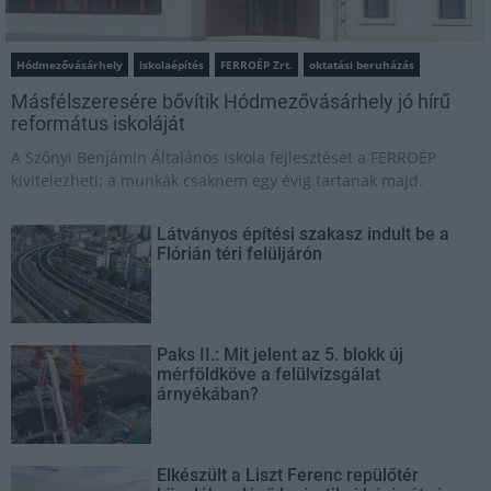
Hódmezővásárhely
iskolaépítés
FERROÉP Zrt.
oktatási beruházás
Másfélszeresére bővítik Hódmezővásárhely jó hírű
református iskoláját
A Szőnyi Benjámin Általános Iskola fejlesztését a FERROÉP
kivitelezheti; a munkák csaknem egy évig tartanak majd.
Látványos építési szakasz indult be a
Flórián téri felüljárón
Paks II.: Mit jelent az 5. blokk új
mérföldköve a felülvizsgálat
árnyékában?
Elkészült a Liszt Ferenc repülőtér