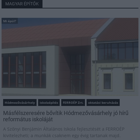
MAGYAR ÉPÍTŐK
Mi épül?
Hódmezővásárhely
iskolaépítés
FERROÉP Zrt.
oktatási beruházás
Másfélszeresére bővítik Hódmezővásárhely jó hírű
református iskoláját
A Szőnyi Benjámin Általános Iskola fejlesztését a FERROÉP
kivitelezheti; a munkák csaknem egy évig tartanak majd.