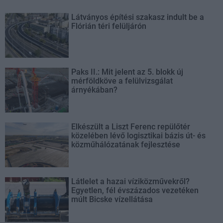
Látványos építési szakasz indult be a
Flórián téri felüljárón
Paks II.: Mit jelent az 5. blokk új
mérföldköve a felülvizsgálat
árnyékában?
Elkészült a Liszt Ferenc repülőtér
közelében lévő logisztikai bázis út- és
közműhálózatának fejlesztése
Látlelet a hazai víziközművekről?
Egyetlen, fél évszázados vezetéken
múlt Bicske vízellátása