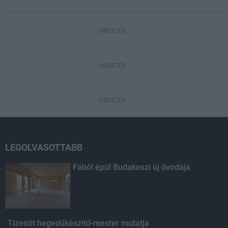
HIRDETÉS
HIRDETÉS
HIRDETÉS
LEGOLVASOTTABB
Fából épül Budakeszi új óvodája
Tizenöt hegedűkészítő-mester mutatja