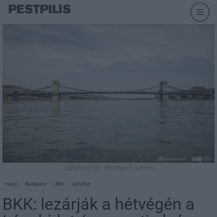
Lánchíd-fotó: BKK/Nyirő Simon
Helyi
Budapest
BKK
Lánchíd
BKK: lezárják a hétvégén a