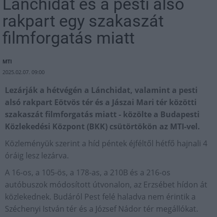
Lánchidat és a pesti alsó
rakpart egy szakaszát
filmforgatás miatt
MTI
2025.02.07. 09:00
Lezárják a hétvégén a Lánchidat, valamint a pesti
alsó rakpart Eötvös tér és a Jászai Mari tér közötti
szakaszát filmforgatás miatt - közölte a Budapesti
Közlekedési Központ (BKK) csütörtökön az MTI-vel.
Közleményük szerint a híd péntek éjféltől hétfő hajnali 4
óráig lesz lezárva.
A 16-os, a 105-ös, a 178-as, a 210B és a 216-os
autóbuszok módosított útvonalon, az Erzsébet hídon át
közlekednek. Budáról Pest felé haladva nem érintik a
Széchenyi István tér és a József Nádor tér megállókat.