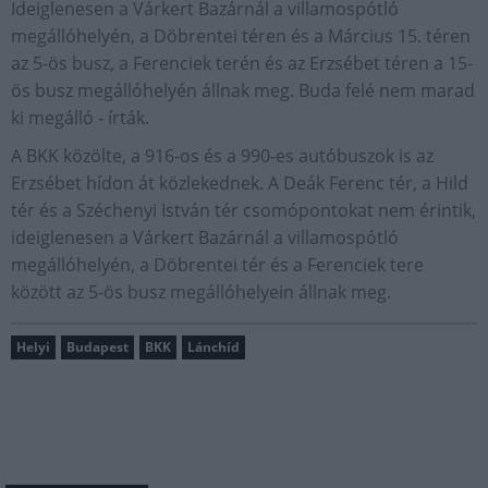
Ideiglenesen a Várkert Bazárnál a villamospótló
megállóhelyén, a Döbrentei téren és a Március 15. téren
az 5-ös busz, a Ferenciek terén és az Erzsébet téren a 15-
ös busz megállóhelyén állnak meg. Buda felé nem marad
ki megálló - írták.
A BKK közölte, a 916-os és a 990-es autóbuszok is az
Erzsébet hídon át közlekednek. A Deák Ferenc tér, a Hild
tér és a Széchenyi István tér csomópontokat nem érintik,
ideiglenesen a Várkert Bazárnál a villamospótló
megállóhelyén, a Döbrentei tér és a Ferenciek tere
között az 5-ös busz megállóhelyein állnak meg.
Helyi
Budapest
BKK
Lánchíd