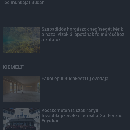
be munkáját Budán
Szabadidős horgászok segítségét kérik
a hazai vizek állapotának felméréséhez
a kutatók
KIEMELT
Fából épül Budakeszi új óvodája
Kecskeméten is szakirányú
továbbképzésekkel erősít a Gál Ferenc
Egyetem