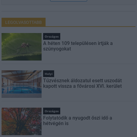
LEGOLVASOTTABB
Országos
A héten 109 településen irtják a
szúnyogokat
Helyi
Tűzvésznek áldozatul esett uszodát
kapott vissza a fővárosi XVI. kerület
Országos
Folytatódik a nyugodt őszi idő a
hétvégén is