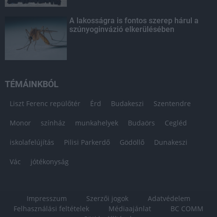
A lakosságra is fontos szerep hárul a
szúnyoginvázió elkerülésében
TÉMÁINKBÓL
Liszt Ferenc repülőtér
Érd
Budakeszi
Szentendre
Monor
színház
munkahelyek
Budaörs
Cegléd
iskolafelújítás
Pilisi Parkerdő
Gödöllő
Dunakeszi
Vác
jótékonyság
Impresszum
Szerzői jogok
Adatvédelem
Felhasználási feltételek
Médiaajánlat
BC COMM