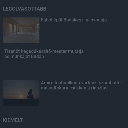
LEGOLVASOTTABB
Fából épül Budakeszi új óvodája
Tizenöt hegedűkészítő-mester mutatja
be munkáját Budán
Amire többmillióan vártunk: szombattól
másodfokúra csökken a riasztás
KIEMELT