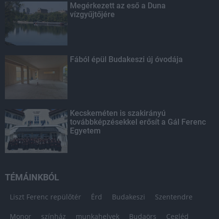
Megérkezett az eső a Duna
vízgyűjtőjére
Fából épül Budakeszi új óvodája
Kecskeméten is szakirányú
továbbképzésekkel erősít a Gál Ferenc
Egyetem
TÉMÁINKBÓL
Liszt Ferenc repülőtér
Érd
Budakeszi
Szentendre
Monor
színház
munkahelyek
Budaörs
Cegléd