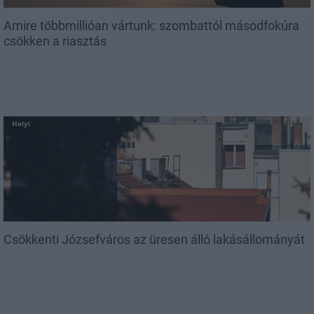
Amire többmillióan vártunk: szombattól másodfokúra
csökken a riasztás
Helyi
Csökkenti Józsefváros az üresen álló lakásállományát