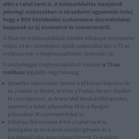
eléri a Lehel teret is. A hálózatbővítés tesztjének
jelenlegi szakaszában is társadalmi egyeztetés indul,
hogy a BKK közlekedési szakemberei észrevételeket
kapjanak az új útvonalról és menetrendről.
A fővárosi trolibuszhálózat-bővítés kőbányai tesztüzeme
május 24-én, szombaton újabb szakaszába lép: a 73-as
trolibusz már a meghosszabbított útvonalán jár.
A tesztjelleggel meghosszabbított vonalon
a 73-as
trolibusz
legalább négy hónapig
közvetlen kapcsolatot teremt a kőbányai Kápolna tér
és a belváros között, érintve a Puskás Ferenc Stadion
M csomópontot, az Arena Mall bevásárlóközpontot,
valamint a Keleti pályaudvar M és a Nyugati
pályaudvar M csomópontokat is;
Kőbánya felé haladva érinti a Lehel teret is,
kiszolgálva az arra járók utazási igényeit és a
korábbinál jobb kapcsolatot biztosít Terézváros