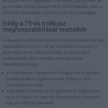
tesztüzem előtt megszokott útvonalon, a Jászai Mari tér
és a Puskás Ferenc Stadion M között közlekedik, ezért a
75A jelzés használata a jövőben már nem szükséges.
Eddig a 75-ös trolibusz
meghosszabbítását tesztelték
A kőbányai trolihálózat-fejlesztés tesztüzemének korábbi
szakaszaiban a 75-ös troli járt hosszabb útvonalon a
Jászai Mari tér és Kőbánya között. Az utasok és a
szakemberek „éles” üzemben több útvonalat
hasonlítottak össze:
a trolik eleinte a Kerepesi út–Pongrácz út útvonalon
haladva érték el végállomásukat, Kőbánya alsó
vasútállomást, majd
a következő ütemben a Hungária körút–Salgótarjáni
utca–Pongrácz út–Liget tér–Kápolna utca útvonalon
Kápolna térig közlekedtek.