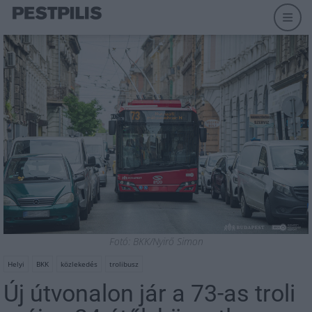
Fotó: BKK/Nyirő Simon
Helyi
BKK
közlekedés
trolibusz
Új útvonalon jár a 73-as troli