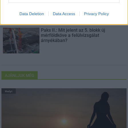
Flórián téri felüljárón
Data Deletion
Data Access
Privacy Policy
Paks II.: Mit jelent az 5. blokk új
mérföldköve a felülvizsgálat
árnyékában?
AJÁNLJUK MÉG
Helyi