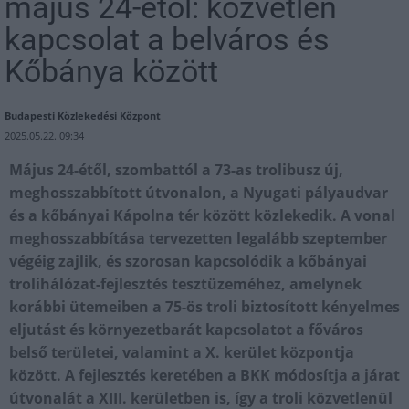
május 24-étől: közvetlen
kapcsolat a belváros és
Kőbánya között
Budapesti Közlekedési Központ
2025.05.22. 09:34
Május 24-étől, szombattól a 73-as trolibusz új,
meghosszabbított útvonalon, a Nyugati pályaudvar
és a kőbányai Kápolna tér között közlekedik. A vonal
meghosszabbítása tervezetten legalább szeptember
végéig zajlik, és szorosan kapcsolódik a kőbányai
trolihálózat-fejlesztés tesztüzeméhez, amelynek
korábbi ütemeiben a 75-ös troli biztosított kényelmes
eljutást és környezetbarát kapcsolatot a főváros
belső területei, valamint a X. kerület központja
között. A fejlesztés keretében a BKK módosítja a járat
útvonalát a XIII. kerületben is, így a troli közvetlenül