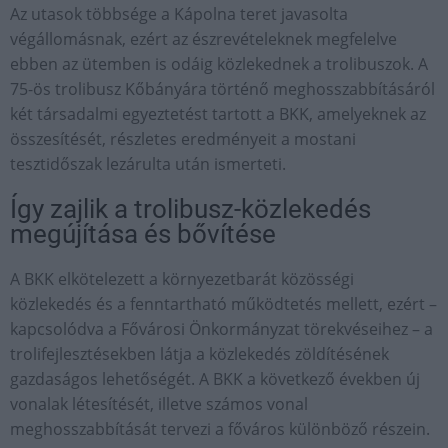
Az utasok többsége a Kápolna teret javasolta
végállomásnak, ezért az észrevételeknek megfelelve
ebben az ütemben is odáig közlekednek a trolibuszok. A
75-ös trolibusz Kőbányára történő meghosszabbításáról
két társadalmi egyeztetést tartott a BKK, amelyeknek az
összesítését, részletes eredményeit a mostani
tesztidőszak lezárulta után ismerteti.
Így zajlik a trolibusz-közlekedés
megújítása és bővítése
A BKK elkötelezett a környezetbarát közösségi
közlekedés és a fenntartható működtetés mellett, ezért –
kapcsolódva a Fővárosi Önkormányzat törekvéseihez – a
trolifejlesztésekben látja a közlekedés zöldítésének
gazdaságos lehetőségét. A BKK a következő években új
vonalak létesítését, illetve számos vonal
meghosszabbítását tervezi a főváros különböző részein.