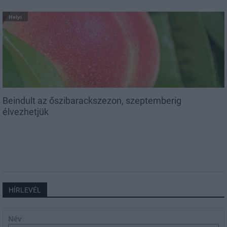
Helyi
Beindult az őszibarackszezon, szeptemberig
élvezhetjük
HÍRLEVÉL
Név