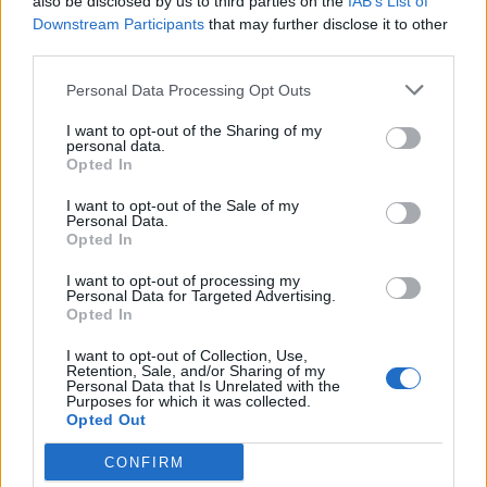
also be disclosed by us to third parties on the
IAB’s List of
Downstream Participants
that may further disclose it to other
third parties.
autópálya
útépítés
M1-es autópálya
Bicske
M1 bővítés: már zajlik a teljesen új Bicske Kelet
Personal Data Processing Opt Outs
csomópont építése
I want to opt-out of the Sharing of my
Tizenegy meglévő csomópontot korszerűsít és négy új,
personal data.
Opted In
különszintű csomópontot hoz létre az MKIF az M1-es
bővítésénél.
I want to opt-out of the Sale of my
Personal Data.
Opted In
Új gyalogosátkelők és jelzőlámpás
csomópont épül Angyalföldön
I want to opt-out of processing my
Personal Data for Targeted Advertising.
Opted In
I want to opt-out of Collection, Use,
Másfélszeresére bővítik
Retention, Sale, and/or Sharing of my
Hódmezővásárhely jó hírű református
Personal Data that Is Unrelated with the
iskoláját
Purposes for which it was collected.
Opted Out
CONFIRM
Látványos építési szakasz indult be a