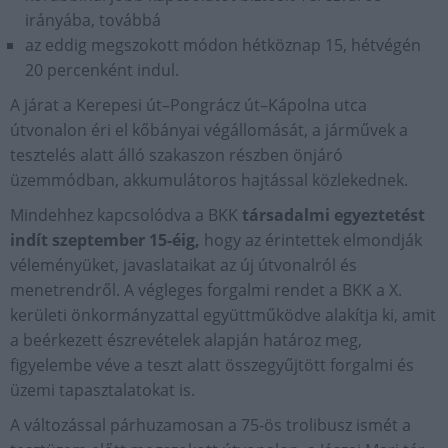
irányába, továbbá
az eddig megszokott módon hétköznap 15, hétvégén
20 percenként indul.
A járat a Kerepesi út–Pongrácz út–Kápolna utca
útvonalon éri el kőbányai végállomását, a járművek a
tesztelés alatt álló szakaszon részben önjáró
üzemmódban, akkumulátoros hajtással közlekednek.
Mindehhez kapcsolódva a BKK
társadalmi egyeztetést
indít szeptember 15-éig,
hogy az érintettek elmondják
véleményüket, javaslataikat az új útvonalról és
menetrendről. A végleges forgalmi rendet a BKK a X.
kerületi önkormányzattal együttműködve alakítja ki, amit
a beérkezett észrevételek alapján határoz meg,
figyelembe véve a teszt alatt összegyűjtött forgalmi és
üzemi tapasztalatokat is.
A változással párhuzamosan a 75-ös trolibusz ismét a