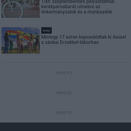
TIM: szeptemberben pályázhatnak
kerékpárosbarát címekre az
önkormányzatok és a munkaadók
Helyi
Mintegy 17 ezren kapcsolódtak ki ősszel
a zánkai Erzsébet-táborban
HIRDETÉS
HIRDETÉS
HIRDETÉS