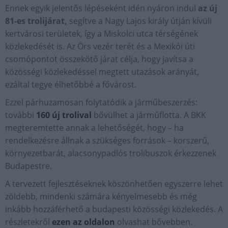
Ennek egyik jelentős lépéseként idén nyáron indul
az új
81-es trolijárat,
segítve a Nagy Lajos király útján kívüli
kertvárosi területek, így a Miskolci utca térségének
közlekedését is. Az Örs vezér terét és a Mexikói úti
csomópontot összekötő járat célja, hogy javítsa a
közösségi közlekedéssel megtett utazások arányát,
ezáltal tegye élhetőbbé a fővárost.
Ezzel párhuzamosan folytatódik a járműbeszerzés:
további
160 új trolival
bővülhet a járműflotta. A BKK
megteremtette annak a lehetőségét, hogy – ha
rendelkezésre állnak a szükséges források – korszerű,
környezetbarát, alacsonypadlós trolibuszok érkezzenek
Budapestre.
A tervezett fejlesztéseknek köszönhetően egyszerre lehet
zöldebb, mindenki számára kényelmesebb és még
inkább hozzáférhető a budapesti közösségi közlekedés. A
részletekről
ezen az oldalon
olvashat bővebben.