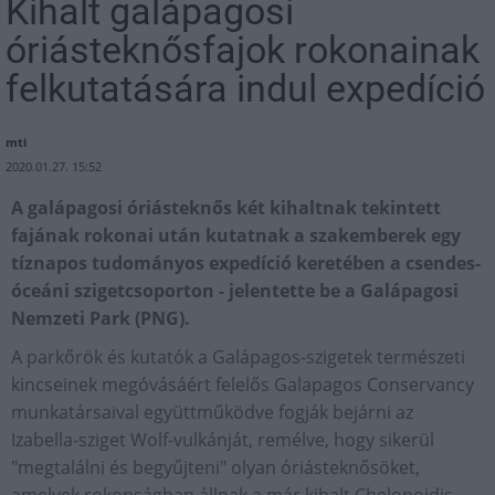
Kihalt galápagosi
óriásteknősfajok rokonainak
felkutatására indul expedíció
mti
2020.01.27. 15:52
A galápagosi óriásteknős két kihaltnak tekintett
fajának rokonai után kutatnak a szakemberek egy
tíznapos tudományos expedíció keretében a csendes-
óceáni szigetcsoporton - jelentette be a Galápagosi
Nemzeti Park (PNG).
A parkőrök és kutatók a Galápagos-szigetek természeti
kincseinek megóvásáért felelős Galapagos Conservancy
munkatársaival együttműködve fogják bejárni az
Izabella-sziget Wolf-vulkánját, remélve, hogy sikerül
"megtalálni és begyűjteni" olyan óriásteknősöket,
amelyek rokonságban állnak a már kihalt Chelonoidis