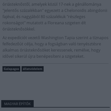
óriásteknőstől, amelyek közül 17-nek a génállománya
"jelentős százalékban" egyezett a Chelonoidis abingdonii
fajéval, és nagyjából 80 százalékuk "részleges
rokonságot" mutatott a Floreana szigeten élt
óriásteknősökkel.
Az expedíciót vezető Washington Tapia szerint a tíznapos
felfedezőút célja, hogy a fogságban való tenyésztésre
alkalmas óriásteknősöket keressenek, remélve, hogy
idővel sikerül újra benépesíteni a szigeteket.
Galapagos
állatvédelem
MAGYAR ÉPÍTŐK