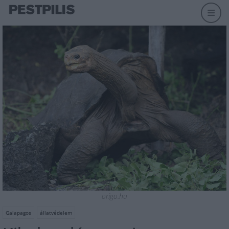
origo.hu
Galapagos
állatvédelem