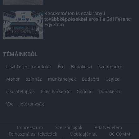
Kecskeméten is szakirányú
továbbképzésekkel erősít a Gál Ferenc
Egyetem
TÉMÁINKBÓL
Liszt Ferenc repülőtér
Érd
Budakeszi
Szentendre
Monor
színház
munkahelyek
Budaörs
Cegléd
iskolafelújítás
Pilisi Parkerdő
Gödöllő
Dunakeszi
Vác
jótékonyság
Impresszum
Szerzői jogok
Adatvédelem
Felhasználási feltételek
Médiaajánlat
BC COMM