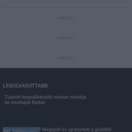
HIRDETÉS
HIRDETÉS
HIRDETÉS
LEGOLVASOTTABB
Tizenöt hegedűkészítő-mester mutatja
be munkáját Budán
Megújult és újranyitott a gödöllői