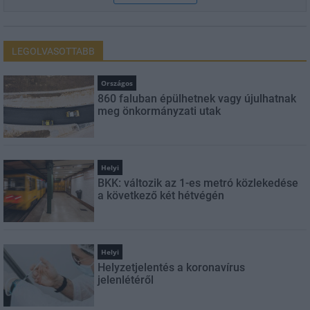
LEGOLVASOTTABB
Országos
860 faluban épülhetnek vagy újulhatnak
meg önkormányzati utak
Helyi
BKK: változik az 1-es metró közlekedése
a következő két hétvégén
Helyi
Helyzetjelentés a koronavírus
jelenlétéről