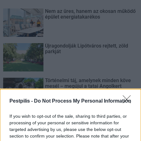
Nem az üres, hanem az okosan működő
épület energiatakarékos
Újragondolják Lipótváros rejtett, zöld
parkját
Történelmi táj, amelynek minden köve
mesél – megújul a tatai Angolkert
Pestpilis -
Do Not Process My Personal Information
M1 bővítés: már zajlik a teljesen új
If you wish to opt-out of the sale, sharing to third parties, or
Bicske Kelet csomópont építése
processing of your personal or sensitive information for
targeted advertising by us, please use the below opt-out
section to confirm your selection. Please note that after your