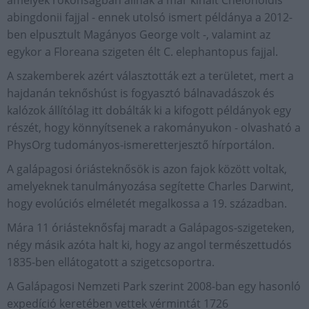
abingdonii fajjal - ennek utolsó ismert példánya a 2012-
ben elpusztult Magányos George volt -, valamint az
egykor a Floreana szigeten élt C. elephantopus fajjal.
A szakemberek azért választották ezt a területet, mert a
hajdanán teknőshúst is fogyasztó bálnavadászok és
kalózok állítólag itt dobálták ki a kifogott példányok egy
részét, hogy könnyítsenek a rakományukon - olvasható a
PhysOrg tudományos-ismeretterjesztő hírportálon.
A galápagosi óriásteknősök is azon fajok között voltak,
amelyeknek tanulmányozása segítette Charles Darwint,
hogy evolúciós elméletét megalkossa a 19. században.
Mára 11 óriásteknősfaj maradt a Galápagos-szigeteken,
négy másik azóta halt ki, hogy az angol természettudós
1835-ben ellátogatott a szigetcsoportra.
A Galápagosi Nemzeti Park szerint 2008-ban egy hasonló
expedíció keretében vettek vérmintát 1726