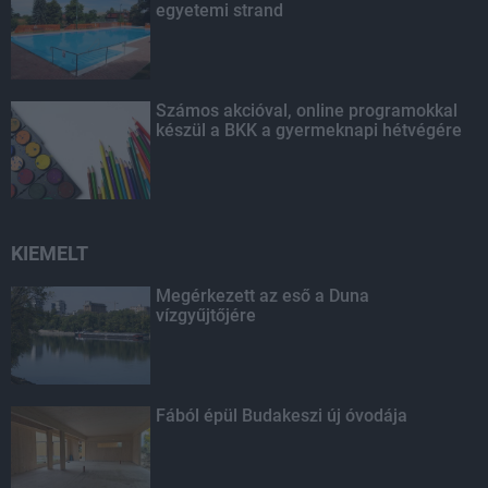
egyetemi strand
Számos akcióval, online programokkal
készül a BKK a gyermeknapi hétvégére
KIEMELT
Megérkezett az eső a Duna
vízgyűjtőjére
Fából épül Budakeszi új óvodája