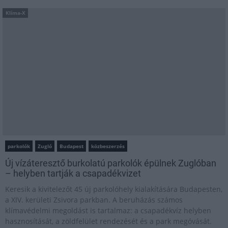
Klíma-X
parkolók
Zugló
Budapest
közbeszerzés
Új vízáteresztő burkolatú parkolók épülnek Zuglóban
– helyben tartják a csapadékvizet
Keresik a kivitelezőt 45 új parkolóhely kialakítására Budapesten,
a XIV. kerületi Zsivora parkban. A beruházás számos
klímavédelmi megoldást is tartalmaz: a csapadékvíz helyben
hasznosítását, a zöldfelület rendezését és a park megóvását.