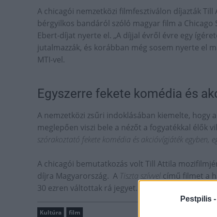
A chicagói nemzetközi filmfesztiválon díjazták Till
bérgyilkos bandáról szóló magyar film a Chicago S
Ebert-díjat nyerte el. „A díjjal évről évre egy ígére
jutalmazzák, és korábban még sosem nyerte el ma
MTI-vel.
Egyszerre fekete komédia és akc
A nemzetközi zsűri indoklásában kiemelte, hogy 
meglepően viszi bele a nézőt a fogyatékkal élők v
szórakoztató fekete komédia és akcióvígjáték egyben, eg
A chicagói bemutatkozás volt Till Attila mozifilmj
díjra Magyarország. A
Tiszta szívvel
című filmet a h
30 ezren váltottak rá jegyet.
Pestpilis 
Kultúra
film