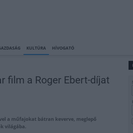
GAZDASÁG
KULTÚRA
HÍVOGATÓ
 film a Roger Ebert-díjat
vvel a műfajokat bátran keverve, meglepő
ők világába.