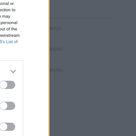
sonal or
ection to
ou may
 personal
out of the
HIRDETÉS
 downstream
B’s List of
HIRDETÉS
HIRDETÉS