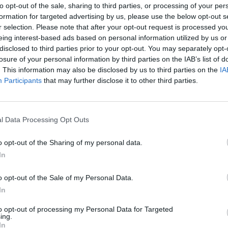
to opt-out of the sale, sharing to third parties, or processing of your per
formation for targeted advertising by us, please use the below opt-out s
r selection. Please note that after your opt-out request is processed y
eing interest-based ads based on personal information utilized by us or
disclosed to third parties prior to your opt-out. You may separately opt-
losure of your personal information by third parties on the IAB’s list of
. This information may also be disclosed by us to third parties on the
IA
Participants
that may further disclose it to other third parties.
Paks II.: Mit jelent az 5. blokk új
mérföldköve a felülvizsgálat
árnyékában?
l Data Processing Opt Outs
o opt-out of the Sharing of my personal data.
Elkészült a Liszt Ferenc repülőtér
közelében lévő logisztikai bázis út-
In
és közműhálózatának fejlesztése
o opt-out of the Sale of my Personal Data.
In
Látlelet a hazai víziközművekről?
to opt-out of processing my Personal Data for Targeted
Egyetlen, fél évszázados
ing.
vezetéken múlt Bicske vízellátása
In