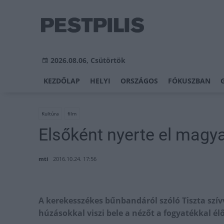
2026.08.06, Csütörtök
KEZDŐLAP
HELYI
ORSZÁGOS
FÓKUSZBAN
Kultúra
film
Elsőként nyerte el magyar
mti
2016.10.24. 17:56
A kerekesszékes bűnbandáról szóló Tiszta szí
húzásokkal viszi bele a nézőt a fogyatékkal él