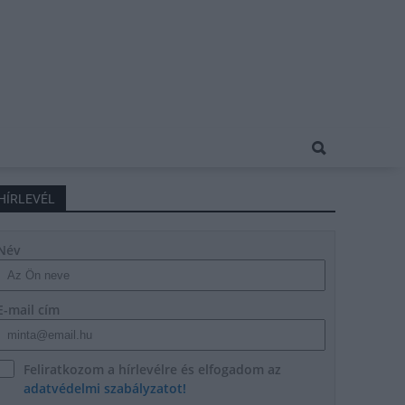
HÍRLEVÉL
Név
E-mail cím
Feliratkozom a hírlevélre és elfogadom az
adatvédelmi szabályzatot!