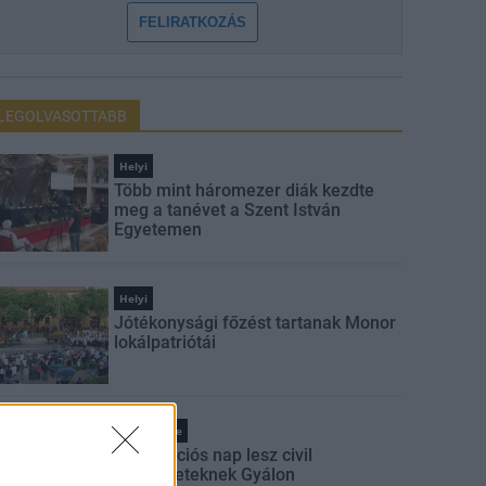
FELIRATKOZÁS
LEGOLVASOTTABB
Helyi
Több mint háromezer diák kezdte
meg a tanévet a Szent István
Egyetemen
Helyi
Jótékonysági főzést tartanak Monor
lokálpatriótái
Pest megye
Információs nap lesz civil
szervezeteknek Gyálon