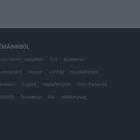
ÉMÁINKBÓL
Liszt Ferenc repülőtér
Érd
Budakeszi
Szentendre
Monor
színház
munkahelyek
Budaörs
Cegléd
iskolafelújítás
Pilisi Parkerdő
Gödöllő
Dunakeszi
Vác
jótékonyság