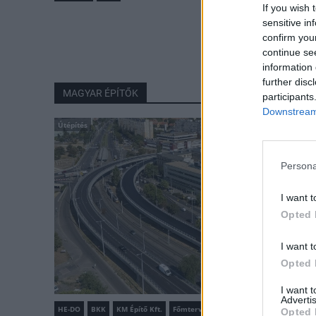
If you wish 
sensitive in
confirm you
continue se
information 
further disc
MAGYAR ÉPÍTŐK
participants
Downstream 
Útépítés
Persona
I want t
Opted 
I want t
Opted 
I want 
Advertis
HE-DO
BKK
KM Építő Kft.
Főmterv Mérnöki Tervező Zrt.
Opted 