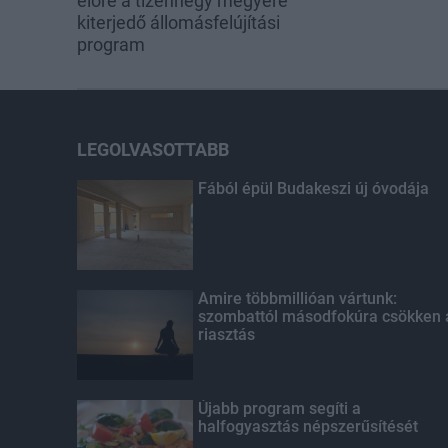
előre a tizennégy megyére
kiterjedő állomásfelújítási
program
LEGOLVASOTTABB
Fából épül Budakeszi új óvodája
Amire többmillióan vártunk:
szombattól másodfokúra csökken 
riasztás
Újabb program segíti a
halfogyasztás népszerűsítését