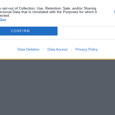
o opt-out of Collection, Use, Retention, Sale, and/or Sharing
ersonal Data that Is Unrelated with the Purposes for which it
Épített öröksége megújításával is
lected.
készül Mohács a csata ötszázadik
Out
évfordulójára
CONFIRM
Data Deletion
Data Access
Privacy Policy