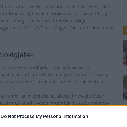
 Attila Tiszta szívvel című rendezését. A kerekesszékes
un Times világhírű filmkritikusáról elnevezett Roger
tes tehetség friss és rendíthetetlen vízióját
gyar alkotás” - közölte a Magyar Nemzeti Filmalap az
ióvígjáték
a
Tiszta szívvel
a műfajokat bátran keverve és
ilágába, ami ritkán látható a nagyvásznon.
"Végtelenül
y bevállalós film"
- olvasható a zsűri indoklásában.
ének amerikai premierje, az alkotást nevezte Oscar-
azai mozik április végén mutatták be, azóta mintegy
-
Do Not Process My Personal Information