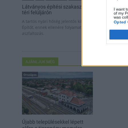
Látványos építési szakasz indult be a Flórián
I want t
téri felüljárón
of my P
was col
A tartós nyári hőség jelentős kihívás elé állítja a KM
Opted 
Építőt, ennek ellenére folyamatosan halad az
aszfaltozás.
AJÁNLJUK MÉG
Országos
Újabb településekkel lépett