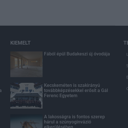
KIEMELT
T
Fából épül Budakeszi új óvodája
Kecskeméten is szakirányú
a
továbbképzésekkel erősít a Gál
Ferenc Egyetem
A lakosságra is fontos szerep
hárul a szúnyoginvázió
elkerülésében