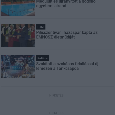
Megújult és újranyitott a gödöllői
egyetemi strand
Helyi
Pilisszentiváni házaspár kapta az
ÉMNÖSZ életműdíját
Kultúra
Szakított a szokásos felállással új
lemezén a Tankcsapda
HIRDETÉS
HIRDETÉS