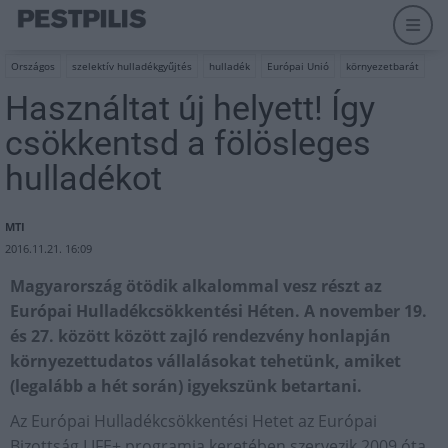
Országos
szelektív hulladékgyűjtés
hulladék
Európai Unió
környezetbarát
Használtat új helyett! Így
csökkentsd a fölösleges
hulladékot
MTI
2016.11.21. 16:09
Magyarország ötödik alkalommal vesz részt az
Európai Hulladékcsökkentési Héten. A november 19.
és 27. között között zajló rendezvény honlapján
környezettudatos vállalásokat tehetünk, amiket
(legalább a hét során) igyekszünk betartani.
Az Európai Hulladékcsökkentési Hetet az Európai
Bizottság LIFE+ programja keretében szervezik 2009 óta.