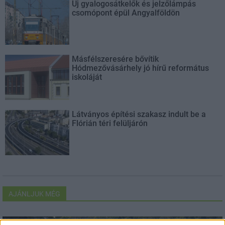
Új gyalogosátkelők és jelzőlámpás
csomópont épül Angyalföldön
Másfélszeresére bővítik
Hódmezővásárhely jó hírű református
iskoláját
Látványos építési szakasz indult be a
Flórián téri felüljárón
AJÁNLJUK MÉG
Országos