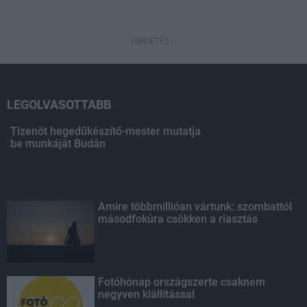
HIRDETÉS
LEGOLVASOTTABB
Tizenöt hegedűkészítő-mester mutatja
be munkáját Budán
Amire többmillióan vártunk: szombattól
másodfokúra csökken a riasztás
Fotóhónap országszerte csaknem
negyven kiállítással