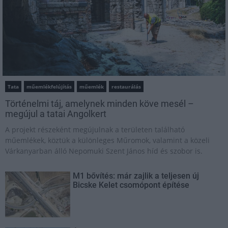
Tata
műemlékfelújítás
műemlék
restaurálás
Történelmi táj, amelynek minden köve mesél –
megújul a tatai Angolkert
A projekt részeként megújulnak a területen található
műemlékek, köztük a különleges Műromok, valamint a közeli
Várkanyarban álló Nepomuki Szent János híd és szobor is.
M1 bővítés: már zajlik a teljesen új
Bicske Kelet csomópont építése