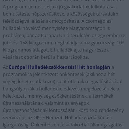
A program kiemelt célja a jó gyakorlatok felkutatása,
bemutatása, népszerűsítése, a közösségek társadalmi
felelősségvállalásának mozgósítása. A csomagolási
hulladék növekvő mennyisége Magyarországon is
probléma, bár az Európai Unió területén az egy emberre
jutó évi 158 kilogramm meghaladja a magyarországi 103
kilogrammos átlagot. E hulladékfajta nagy része a
vásárlások során kerül a háztartásokba.
Az
Európai Hulladékcsökkentési Hét honlapján
a
programokra jelentkezett önkéntesek (akikhez a hét
végéig lehet csatlakozni) saját ötleteik megvalósításával
hangsúlyozzák a hulladékkeletkezés megelőzésének, a
keletkezett mennyiség csökkentésének, a termékek
újrahasználatának, valamint az anyagok
újrahasznosításának fontosságát - közölte a rendezvény
szervezője, az OKTF Nemzeti Hulladékgazdálkodási
Igazgatóság. Önkéntesként csatlakozhat államigazgatási