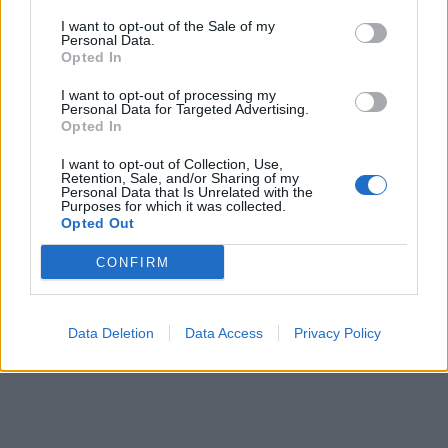
Kecskeméten is szakirányú továbbképzésekkel erősít a
I want to opt-out of the Sale of my
Gál Ferenc Egyetem
Personal Data.
Opted In
I want to opt-out of processing my
Personal Data for Targeted Advertising.
Opted In
Országos
I want to opt-out of Collection, Use,
Retention, Sale, and/or Sharing of my
Personal Data that Is Unrelated with the
Purposes for which it was collected.
Opted Out
CONFIRM
A lakosságra is fontos szerep hárul a szúnyoginvázió
Data Deletion
Data Access
Privacy Policy
elkerülésében