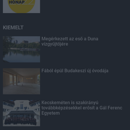
KIEMELT
Megérkezett az eső a Duna
vízgyűjtőjére
Fából épül Budakeszi új óvodája
Kecskeméten is szakirányú
továbbképzésekkel erősít a Gál Ferenc
Egyetem