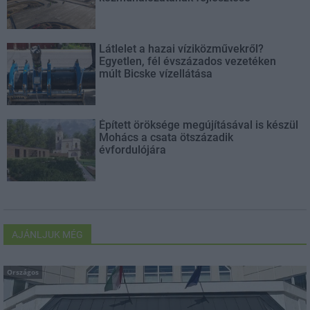
Látlelet a hazai víziközművekről?
Egyetlen, fél évszázados vezetéken
múlt Bicske vízellátása
Épített öröksége megújításával is készül
Mohács a csata ötszázadik
évfordulójára
AJÁNLJUK MÉG
Országos