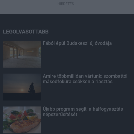
HIRDETÉS
LEGOLVASOTTABB
Fából épül Budakeszi új óvodája
Amire többmillióan vártunk: szombattól
másodfokúra csökken a riasztás
Újabb program segíti a halfogyasztás
népszerűsítését