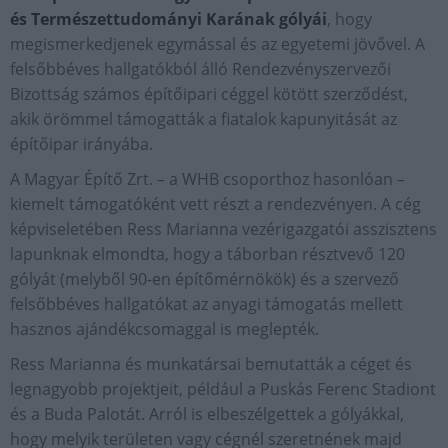
és Természettudományi Karának gólyái
, hogy
megismerkedjenek egymással és az egyetemi jövővel. A
felsőbbéves hallgatókból álló Rendezvényszervezői
Bizottság számos építőipari céggel kötött szerződést,
akik örömmel támogatták a fiatalok kapunyitását az
építőipar irányába.
A Magyar Építő Zrt. – a WHB csoporthoz hasonlóan –
kiemelt támogatóként vett részt a rendezvényen. A cég
képviseletében Ress Marianna vezérigazgatói asszisztens
lapunknak elmondta, hogy a táborban résztvevő 120
gólyát (melyből 90-en építőmérnökök) és a szervező
felsőbbéves hallgatókat az anyagi támogatás mellett
hasznos ajándékcsomaggal is meglepték.
Ress Marianna és munkatársai bemutatták a céget és
legnagyobb projektjeit, például a Puskás Ferenc Stadiont
és a Buda Palotát. Arról is elbeszélgettek a gólyákkal,
hogy melyik területen vagy cégnél szeretnének majd