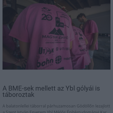
A BME-sek mellett az Ybl gólyái is
táboroztak
A balatonlellei táborral párhuzamosan Gödöllőn lezajlott
a Szent István Egyetem Ybl Miklós Építéstudományi Kar