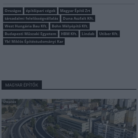
Országos
építőipari cégek
Magyar Építő Zrt
társadalmi felelősségvállalás
Duna Aszfalt Kft.
West Hungária Bau Kft.
Bohn Mélyépítő Kft.
Budapesti Műszaki Egyetem
HBM Kft.
Lindab
Utiber Kft.
Ybl Miklós Építéstudományi Kar
MAGYAR ÉPÍTŐK
Útépítés