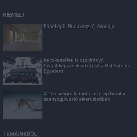
KIEMELT
Fából épül Budakeszi új óvodája
Kecskeméten is szakirányú
továbbképzésekkel erősít a Gál Ferenc
Egyetem
A lakosságra is fontos szerep hárul a
szúnyoginvázió elkerülésében
TÉMÁINKBÓL