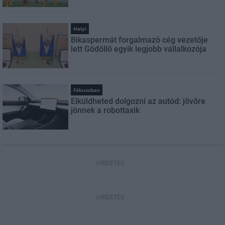
Helyi
Bikaspermát forgalmazó cég vezetője
lett Gödöllő egyik legjobb vállalkozója
Fókuszban
Elküldheted dolgozni az autód: jövőre
jönnek a robottaxik
HIRDETÉS
HIRDETÉS