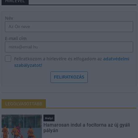
HÍRLEVÉL
Név
E-mail cím
Feliratkozom a hírlevélre és elfogadom az
adatvédelmi
szabályzatot!
FELIRATKOZÁS
LEGOLVASOTTABB
Helyi
Hamarosan indul a focitorna az új gyáli
pályán