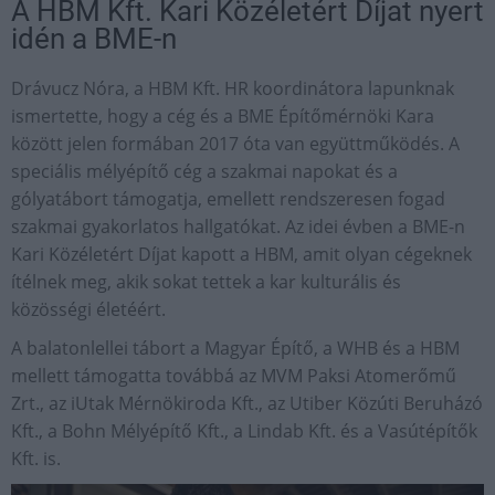
A HBM Kft. Kari Közéletért Díjat nyert
idén a BME-n
Drávucz Nóra, a HBM Kft. HR koordinátora lapunknak
ismertette, hogy a cég és a BME Építőmérnöki Kara
között jelen formában 2017 óta van együttműködés. A
speciális mélyépítő cég a szakmai napokat és a
gólyatábort támogatja, emellett rendszeresen fogad
szakmai gyakorlatos hallgatókat. Az idei évben a BME-n
Kari Közéletért Díjat kapott a HBM, amit olyan cégeknek
ítélnek meg, akik sokat tettek a kar kulturális és
közösségi életéért.
A balatonlellei tábort a Magyar Építő, a WHB és a HBM
mellett támogatta továbbá az MVM Paksi Atomerőmű
Zrt., az iUtak Mérnökiroda Kft., az Utiber Közúti Beruházó
Kft., a Bohn Mélyépítő Kft., a Lindab Kft. és a Vasútépítők
Kft. is.