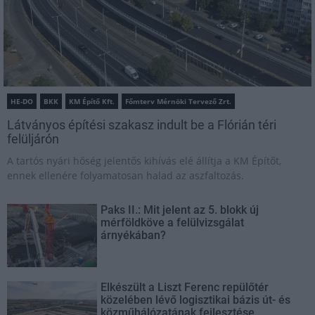
HE-DO
BKK
KM Építő Kft.
Főmterv Mérnöki Tervező Zrt.
Látványos építési szakasz indult be a Flórián téri
felüljárón
A tartós nyári hőség jelentős kihívás elé állítja a KM Építőt,
ennek ellenére folyamatosan halad az aszfaltozás.
Paks II.: Mit jelent az 5. blokk új
mérföldköve a felülvizsgálat
árnyékában?
Elkészült a Liszt Ferenc repülőtér
közelében lévő logisztikai bázis út- és
közműhálózatának fejlesztése