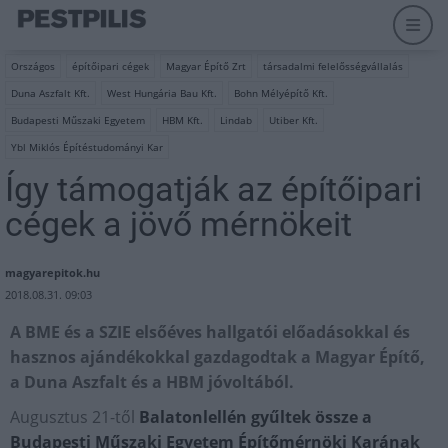
Országos
építőipari cégek
Magyar Építő Zrt
társadalmi felelősségvállalás
Duna Aszfalt Kft.
West Hungária Bau Kft.
Bohn Mélyépítő Kft.
Budapesti Műszaki Egyetem
HBM Kft.
Lindab
Utiber Kft.
Ybl Miklós Építéstudományi Kar
Így támogatják az építőipari
cégek a jövő mérnökeit
magyarepitok.hu
2018.08.31. 09:03
A BME és a SZIE elsőéves hallgatói előadásokkal és
hasznos ajándékokkal gazdagodtak a Magyar Építő,
a Duna Aszfalt és a HBM jóvoltából.
Augusztus 21-től
Balatonlellén gyűltek össze a
Budapesti Műszaki Egyetem Építőmérnöki Karának