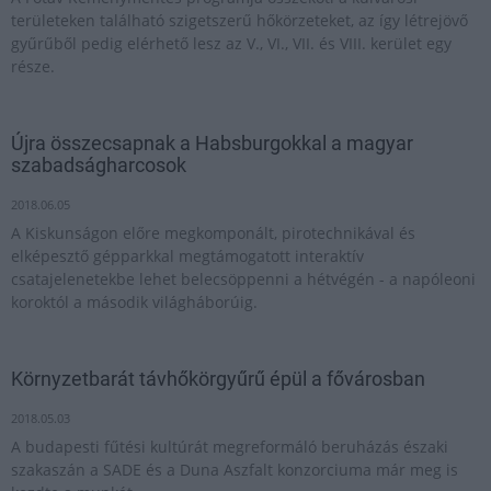
területeken található szigetszerű hőkörzeteket, az így létrejövő
gyűrűből pedig elérhető lesz az V., VI., VII. és VIII. kerület egy
része.
Újra összecsapnak a Habsburgokkal a magyar
szabadságharcosok
2018.06.05
A Kiskunságon előre megkomponált, pirotechnikával és
elképesztő gépparkkal megtámogatott interaktív
csatajelenetekbe lehet belecsöppenni a hétvégén - a napóleoni
koroktól a második világháborúig.
Környzetbarát távhőkörgyűrű épül a fővárosban
2018.05.03
A budapesti fűtési kultúrát megreformáló beruházás északi
szakaszán a SADE és a Duna Aszfalt konzorciuma már meg is