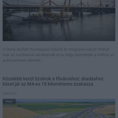
A Duna Aszfalt munkájával bővülő és megújuló vasúti hídnál
már az úszódaruk várakoznak arra, hogy beemeljék a hídhoz az
acélszerkezet elemeit.
Közelebb kerül Szolnok a fővároshoz: átadáshoz
közel jár az M4-es 18 kilométeres szakasza
2020.07.01
Helyi