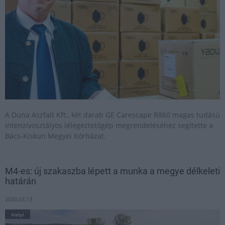
A Duna Aszfalt Kft., két darab GE Carescape R860 magas tudású
intenzívosztályos lélegeztetőgép megrendeléséhez segítette a
Bács-Kiskun Megyei Kórházat.
M4-es: új szakaszba lépett a munka a megye délkeleti
határán
2020.03.13
Helyi