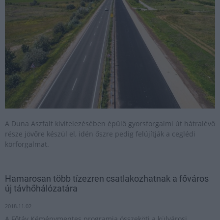
A Duna Aszfalt kivitelezésében épülő gyorsforgalmi út hátralévő
része jövőre készül el, idén őszre pedig felújítják a ceglédi
körforgalmat.
Hamarosan több tízezren csatlakozhatnak a főváros
új távhőhálózatára
2018.11.02
A Főtáv Kéménymentes programja összeköti a külvárosi