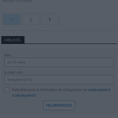
kezdte a munkát.
1
2
HÍRLEVÉL
Név
E-mail cím
Feliratkozom a hírlevélre és elfogadom az
adatvédelmi
szabályzatot!
FELIRATKOZÁS