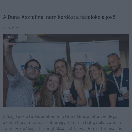
A Duna Aszfaltnál nem kérdés: a fiataloké a jövő!
2020.08.27
Helyi
A Szíjj László tulajdonában álló Duna Group látta vendégül
azon a három napos szabadegyetemen a hallgatókat, ahol a
zalai tesztpálya, a tiszaugi M44-es híd és a Hódút innovációs