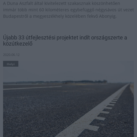
A Duna Aszfalt által kivitelezett szakasznak köszönhetően
immár több mint 60 kilométeres egybefüggő négysávos út vezet
Budapestről a megyeszékhely közelében fekvő Abonyig.
Újabb 33 útfejlesztési projektet indít országszerte a
közútkezelő
2020.06.12
Helyi