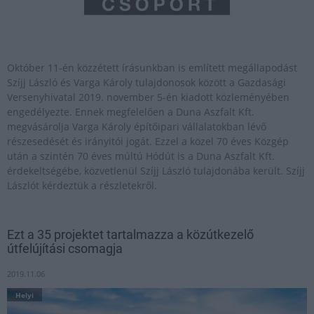
Október 11-én közzétett írásunkban is említett megállapodást
Szíjj László és Varga Károly tulajdonosok között a Gazdasági
Versenyhivatal 2019. november 5-én kiadott közleményében
engedélyezte. Ennek megfelelően a Duna Aszfalt Kft.
megvásárolja Varga Károly építőipari vállalatokban lévő
részesedését és irányitói jogát. Ezzel a közel 70 éves Közgép
után a szintén 70 éves múltú Hódút is a Duna Aszfalt Kft.
érdekeltségébe, közvetlenül Szíjj László tulajdonába került. Szíjj
Lászlót kérdeztük a részletekről.
Ezt a 35 projektet tartalmazza a közútkezelő
útfelújítási csomagja
2019.11.06
Helyi