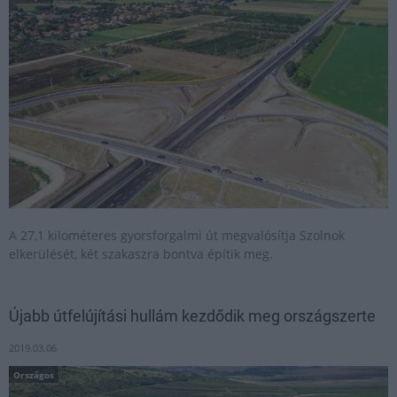
A 27,1 kilométeres gyorsforgalmi út megvalósítja Szolnok
elkerülését, két szakaszra bontva építik meg.
Újabb útfelújítási hullám kezdődik meg országszerte
2019.03.06
Országos