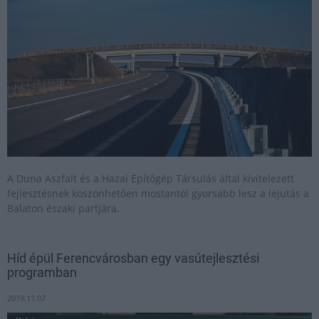
A Duna Aszfalt és a Hazai Építőgép Társulás által kivitelezett
fejlesztésnek köszönhetően mostantól gyorsabb lesz a lejutás a
Balaton északi partjára.
Híd épül Ferencvárosban egy vasútejlesztési
programban
2019.11.07