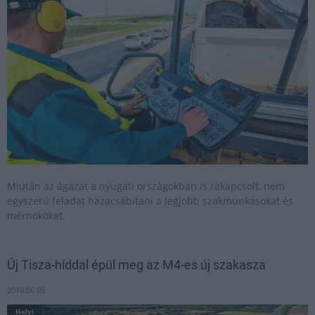
Miután az ágazat a nyugati országokban is rákapcsolt, nem
egyszerű feladat hazacsábítani a legjobb szakmunkásokat és
mérnököket.
Új Tisza-híddal épül meg az M4-es új szakasza
2019.06.05
Helyi