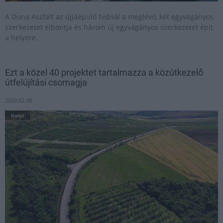
A Duna Aszfalt az újjáépülő hídnál a meglévő, két egyvágányos
szerkezetet elbontja és három új egyvágányos szerkezetet épít
a helyére.
Ezt a közel 40 projektet tartalmazza a közútkezelő
útfelújítási csomagja
2020.02.08
Helyi