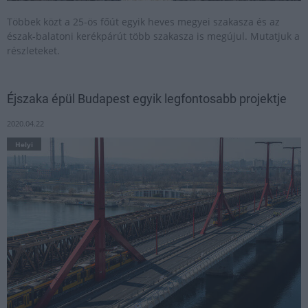
Többek közt a 25-ös főút egyik heves megyei szakasza és az
észak-balatoni kerékpárút több szakasza is megújul. Mutatjuk a
részleteket.
Éjszaka épül Budapest egyik legfontosabb projektje
2020.04.22
Helyi