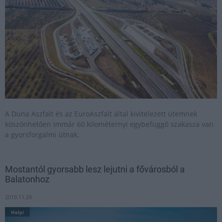
A Duna Aszfalt és az EuroAszfalt által kivitelezett ütemnek
köszönhetően immár 60 kilométernyi egybefüggő szakasza van
a gyorsforgalmi útnak.
Mostantól gyorsabb lesz lejutni a fővárosból a
Balatonhoz
2019.11.29
Helyi