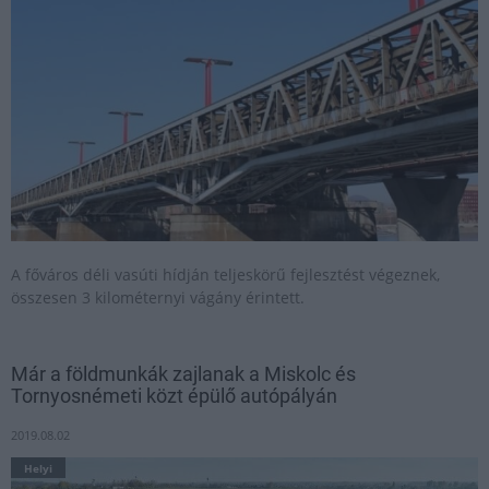
A főváros déli vasúti hídján teljeskörű fejlesztést végeznek,
összesen 3 kilométernyi vágány érintett.
Már a földmunkák zajlanak a Miskolc és
Tornyosnémeti közt épülő autópályán
2019.08.02
Helyi