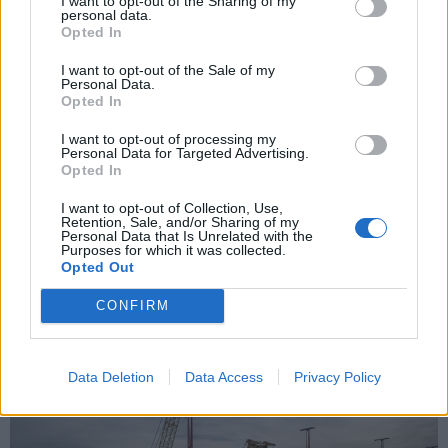
I want to opt-out of the Sharing of my
HBM jóvoltából.
personal data.
Opted In
I want to opt-out of the Sale of my
A nemzet életben tartásáért szerveztek konferenciát
Personal Data.
Opted In
Szegeden
I want to opt-out of processing my
2018.06.05
Personal Data for Targeted Advertising.
A szegedi dóm látogatóközpontjában tartották meg a harmadik
Opted In
hazai egészségpolitikai és demográfiai konferenciát a Duna
Aszfalt támogatásával.
I want to opt-out of Collection, Use,
Retention, Sale, and/or Sharing of my
Personal Data that Is Unrelated with the
Purposes for which it was collected.
Opted Out
Látványos szakaszába lépett a Déli összekötő vasúti
Duna-híd fejlesztése
CONFIRM
2020.08.04
Helyi
Data Deletion
Data Access
Privacy Policy