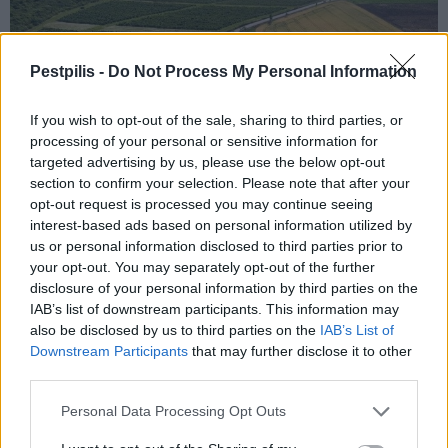
Pestpilis -
Do Not Process My Personal Information
If you wish to opt-out of the sale, sharing to third parties, or
processing of your personal or sensitive information for
targeted advertising by us, please use the below opt-out
section to confirm your selection. Please note that after your
opt-out request is processed you may continue seeing
interest-based ads based on personal information utilized by
Összesen mintegy 50 kilométeren újulnak meg az utak és
us or personal information disclosed to third parties prior to
kerékpárutak, ezen kívül pedig hidak és csomópontok is
your opt-out. You may separately opt-out of the further
újjászületnek.
disclosure of your personal information by third parties on the
IAB’s list of downstream participants. This information may
also be disclosed by us to third parties on the
IAB’s List of
Downstream Participants
that may further disclose it to other
Így támogatják az építőipari cégek a jövő mérnökeit
third parties.
2018.08.31
Personal Data Processing Opt Outs
A BME és a SZIE elsőéves hallgatói előadásokkal és hasznos
ajándékokkal gazdagodtak a Magyar Építő, a Duna Aszfalt és a