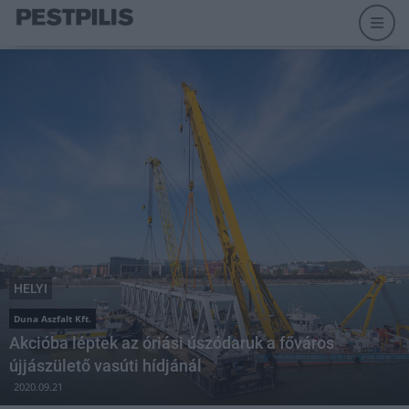
HELYI
Duna Aszfalt Kft.
Akcióba léptek az óriási úszódaruk a főváros
újjászülető vasúti hídjánál
2020.09.21