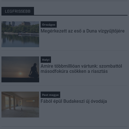
LEGFRISSEBB
Országos
Megérkezett az eső a Duna vízgyűjtőjére
Helyi
Amire többmillióan vártunk: szombattól
másodfokúra csökken a riasztás
Pest megye
Fából épül Budakeszi új óvodája