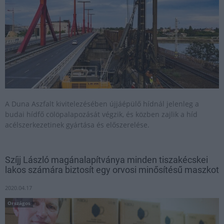
A Duna Aszfalt kivitelezésében újjáépülő hídnál jelenleg a
budai hídfő cölöpalapozását végzik, és közben zajlik a híd
acélszerkezetinek gyártása és előszerelése.
Szíjj László magánalapítványa minden tiszakécskei
lakos számára biztosít egy orvosi minősítésű maszkot
2020.04.17
Országos