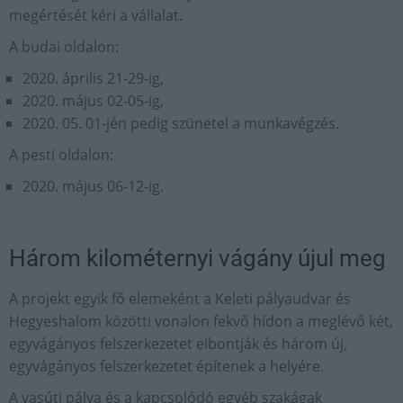
megértését kéri a vállalat.
A budai oldalon:
2020. április 21-29-ig,
2020. május 02-05-ig,
2020. 05. 01-jén pedig szünetel a munkavégzés.
A pesti oldalon:
2020. május 06-12-ig.
Három kilométernyi vágány újul meg
A projekt egyik fő elemeként a Keleti pályaudvar és
Hegyeshalom közötti vonalon fekvő hídon a meglévő két,
egyvágányos felszerkezetet elbontják és három új,
egyvágányos felszerkezetet építenek a helyére.
A vasúti pálya és a kapcsolódó egyéb szakágak