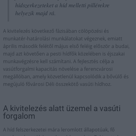
hídszerkezeteket a híd melletti pillérekre
helyezik majd rá.
A kivitelezés következő fázisában cölöpözési és
munkatér-határolási munkálatokat végeznek, emiatt
április második felétől május első feléig először a budai,
majd azt követően a pesti hídfők közelében is éjszakai
munkavégzésre kell számítani. A fejlesztés célja a
vasútforgalmi kapacitás növelése a ferencvárosi
megállóban, amely közvetlenül kapcsolódik a bővülő és
megújuló fővárosi Déli összekötő vasúti hídhoz.
A kivitelezés alatt üzemel a vasúti
forgalom
A híd felszerkezetei mára leromlott állapotúak, fő