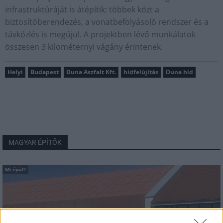
infrastruktúráját is átépítik: többek közt a
biztosítóberendezés, a vonatbefolyásoló rendszer és a
távközlés is megújul. A projektben lévő munkálatok
összesen 3 kilométernyi vágány érintenek.
Helyi
Budapest
Duna Aszfalt Kft.
hídfelújítás
Duna híd
MAGYAR ÉPÍTŐK
Mi épül?