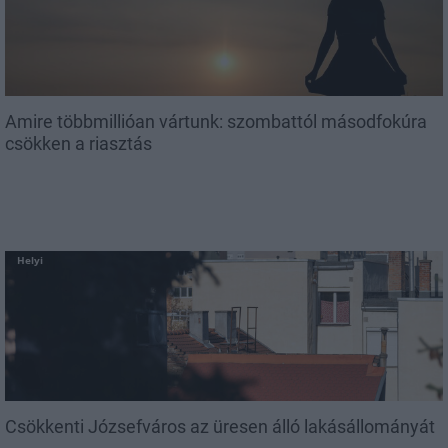
Amire többmillióan vártunk: szombattól másodfokúra
csökken a riasztás
Helyi
Csökkenti Józsefváros az üresen álló lakásállományát