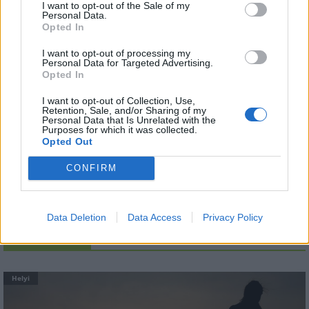
árnyékában?
I want to opt-out of the Sale of my
Personal Data.
Opted In
I want to opt-out of processing my
Elkészült a Liszt Ferenc repülőtér
Personal Data for Targeted Advertising.
közelében lévő logisztikai bázis út- és
Opted In
közműhálózatának fejlesztése
I want to opt-out of Collection, Use,
Retention, Sale, and/or Sharing of my
Personal Data that Is Unrelated with the
Purposes for which it was collected.
Látlelet a hazai víziközművekről?
Opted Out
Egyetlen, fél évszázados vezetéken
múlt Bicske vízellátása
CONFIRM
Data Deletion
Data Access
Privacy Policy
AJÁNLJUK MÉG
Helyi