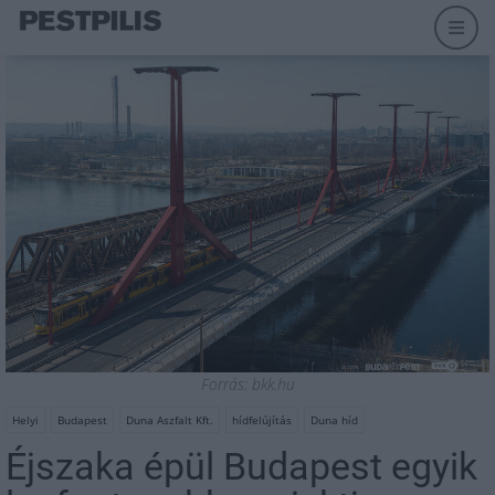
Forrás: bkk.hu
Helyi
Budapest
Duna Aszfalt Kft.
hídfelújítás
Duna híd
Éjszaka épül Budapest egyik