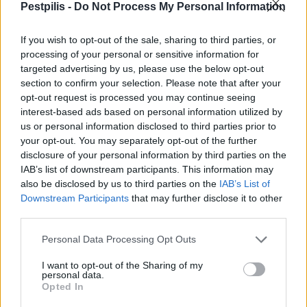
Pestpilis -
Do Not Process My Personal Information
If you wish to opt-out of the sale, sharing to third parties, or
processing of your personal or sensitive information for
targeted advertising by us, please use the below opt-out
section to confirm your selection. Please note that after your
opt-out request is processed you may continue seeing
Hódmezővásárhely
iskolaépítés
FERROÉP Zrt.
oktatási beruházás
interest-based ads based on personal information utilized by
us or personal information disclosed to third parties prior to
Másfélszeresére bővítik Hódmezővásárhely jó hírű
your opt-out. You may separately opt-out of the further
református iskoláját
disclosure of your personal information by third parties on the
A Szőnyi Benjámin Általános Iskola fejlesztését a FERROÉP
IAB’s list of downstream participants. This information may
kivitelezheti; a munkák csaknem egy évig tartanak majd.
also be disclosed by us to third parties on the
IAB’s List of
Downstream Participants
that may further disclose it to other
Látványos építési szakasz indult be a
third parties.
Flórián téri felüljárón
Personal Data Processing Opt Outs
I want to opt-out of the Sharing of my
personal data.
Paks II.: Mit jelent az 5. blokk új
Opted In
mérföldköve a felülvizsgálat