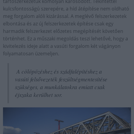
tartószerkezetük komolyan károsodott. Tekintettel
kulcsfontosságú szerepére, a híd átépítése nem oldható
meg forgalom alóli kizárással. A meglévő felszerkezetek
elbontása és az új felszerkezetek építése csak egy
harmadik felszerkezet előzetes megépítését követően
történhet. Ez a műszaki megoldás teszi lehetővé, hogy a
kivitelezés ideje alatt a vasúti forgalom két vágányon
folyamatosan üzemeljen.
A cölöpözéshez és szádfalépítéshez a
vasúti felsővezeték feszültségmentesítése
szükséges, a munkálatokra emiatt csak
éjszaka kerülhet sor.