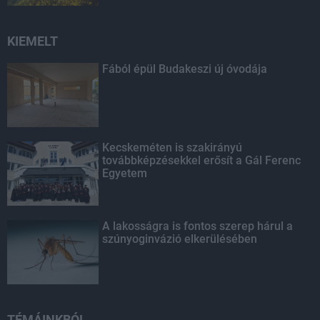
KIEMELT
Fából épül Budakeszi új óvodája
Kecskeméten is szakirányú
továbbképzésekkel erősít a Gál Ferenc
Egyetem
A lakosságra is fontos szerep hárul a
szúnyoginvázió elkerülésében
TÉMÁINKBÓL