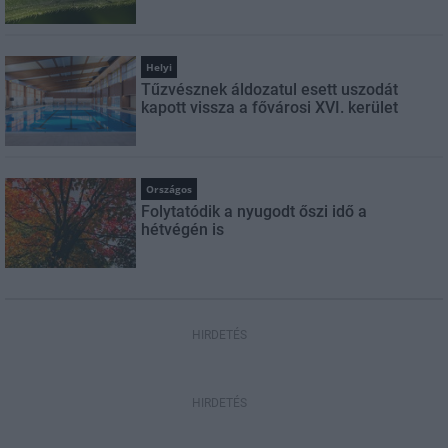
Helyi
Tűzvésznek áldozatul esett uszodát
kapott vissza a fővárosi XVI. kerület
Országos
Folytatódik a nyugodt őszi idő a
hétvégén is
HIRDETÉS
HIRDETÉS