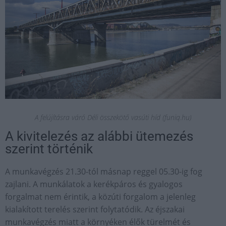
A felújításra váró Déli összekötő vasúti híd (funiq.hu)
A kivitelezés az alábbi ütemezés
szerint történik
A munkavégzés 21.30-tól másnap reggel 05.30-ig fog
zajlani. A munkálatok a kerékpáros és gyalogos
forgalmat nem érintik, a közúti forgalom a jelenleg
kialakított terelés szerint folytatódik. Az éjszakai
munkavégzés miatt a környéken élők türelmét és