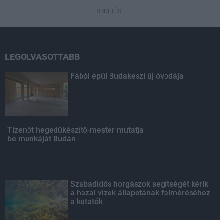
HIRDETÉS
LEGOLVASOTTABB
Fából épül Budakeszi új óvodája
Tizenöt hegedűkészítő-mester mutatja
be munkáját Budán
Szabadidős horgászok segítségét kérik
a hazai vizek állapotának felméréséhez
a kutatók