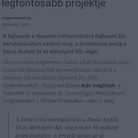
legfontosabb projektje
magyarepitok.hu
2020.04.22. 16:00
A fejlesztés a Nemzeti Infrastruktúra Fejlesztő Zrt.
beruházásában valósul meg, a kivitelezést pedig a
Duna Aszfalt Út és Mélyépítő Kft. végzi.
Ütemtervnek megfelelően halad a Déli összekötő vasúti
Duna-híd (Rákóczi híd) korszerűsítése – derül ki a
Nemzeti Infrastruktúra Fejlesztő Zrt. (NIF)
közleményéből. Ahogy korábban
már megírtuk
, a
fejlesztés az Innovációs és Technológiai Minisztérium
megbízásából a NIF beruházásában valósul meg.
A kivitelezési munkálatokat a Duna Aszfalt
Út és Mélyépítő Kft. végzi nettó 36 milliárd
forint értékben. A projekt során az új