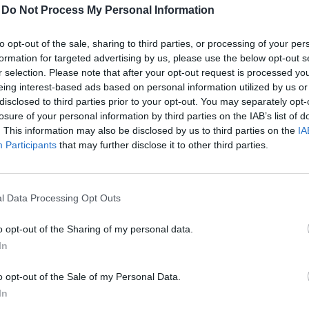
-
Do Not Process My Personal Information
to opt-out of the sale, sharing to third parties, or processing of your per
formation for targeted advertising by us, please use the below opt-out s
r selection. Please note that after your opt-out request is processed y
eing interest-based ads based on personal information utilized by us or
disclosed to third parties prior to your opt-out. You may separately opt-
ntva galéria nyílik!
losure of your personal information by third parties on the IAB’s list of
 terminál épület és
a B oldali (nem-schengeni)
. This information may also be disclosed by us to third parties on the
IA
ültségét. „Ahogy az elmúlt 10 év közös munka során,
Participants
that may further disclose it to other third parties.
 parkolóház az elvárt minőségben és határidőre
si stratégiáját, és szolgálva az utazóközönség
tő Zrt. vezérigazgatója.
l Data Processing Opt Outs
o opt-out of the Sharing of my personal data.
In
o opt-out of the Sale of my Personal Data.
In