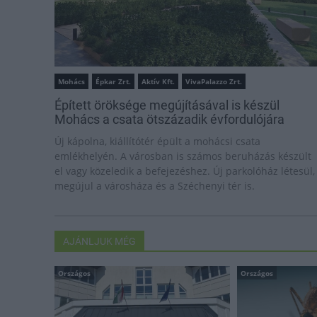
Mohács
Épkar Zrt.
Aktív Kft.
VivaPalazzo Zrt.
Épített öröksége megújításával is készül
Mohács a csata ötszázadik évfordulójára
Új kápolna, kiállítótér épült a mohácsi csata
emlékhelyén. A városban is számos beruházás készült
el vagy közeledik a befejezéshez. Új parkolóház létesül,
megújul a városháza és a Széchenyi tér is.
AJÁNLJUK MÉG
Országos
Országos