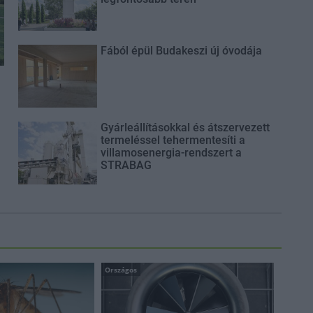
Fából épül Budakeszi új óvodája
Gyárleállításokkal és átszervezett
termeléssel tehermentesíti a
villamosenergia-rendszert a
STRABAG
Országos