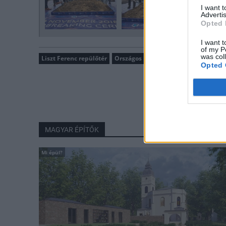
I want 
Advertis
Opted 
I want t
of my P
was col
Liszt Ferenc repülőtér
Országos
parkolók
KÉSZ Zrt.
Opted 
MAGYAR ÉPÍTŐK
Mi épül?