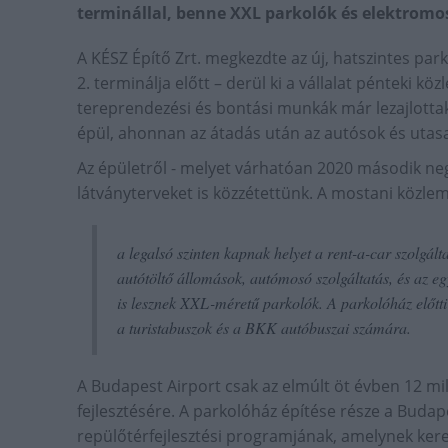
terminállal, benne XXL parkolók és elektromo
A KÉSZ Építő Zrt. megkezdte az új, hatszintes par
2. terminálja előtt – derül ki a vállalat pénteki k
tereprendezési és bontási munkák már lezajlotta
épül, ahonnan az átadás után az autósok és utasa
Az épületről - melyet várhatóan 2020 második n
látványterveket is közzétettünk. A mostani közlem
a legalsó szinten kapnak helyet a rent-a-car szolgált
autótöltő állomások, autómosó szolgáltatás, és az 
is lesznek XXL-méretű parkolók. A parkolóház előtti 
a turistabuszok és a BKK autóbuszai számára.
A Budapest Airport csak az elmúlt öt évben 12 milli
fejlesztésére. A parkolóház építése része a Buda
repülőtérfejlesztési programjának, amelynek kere