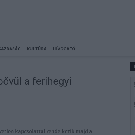
GAZDASÁG
KULTÚRA
HÍVOGATÓ
ővül a ferihegyi
vetlen kapcsolattal rendelkezik majd a