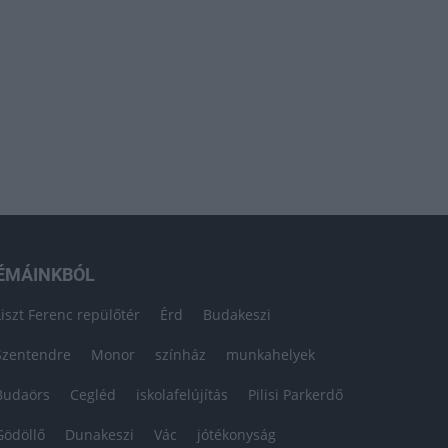
ÉMÁINKBÓL
Liszt Ferenc repülőtér
Érd
Budakeszi
Szentendre
Monor
színház
munkahelyek
Budaörs
Cegléd
iskolafelújítás
Pilisi Parkerdő
Gödöllő
Dunakeszi
Vác
jótékonyság