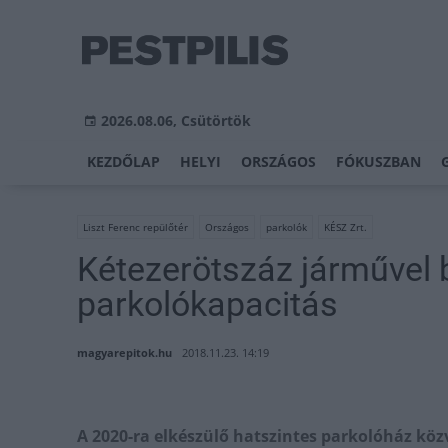
2026.08.06, Csütörtök
KEZDŐLAP
HELYI
ORSZÁGOS
FÓKUSZBAN
Liszt Ferenc repülőtér
Országos
parkolók
KÉSZ Zrt.
Kétezerötszáz járművel b
parkolókapacitás
magyarepitok.hu
2018.11.23. 14:19
A 2020-ra elkészülő hatszintes parkolóház köz