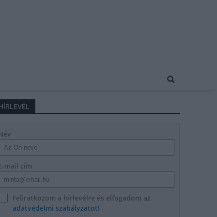
HÍRLEVÉL
Név
E-mail cím
Feliratkozom a hírlevélre és elfogadom az
adatvédelmi szabályzatot!