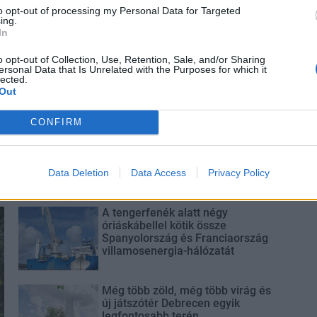
to opt-out of processing my Personal Data for Targeted
ing.
In
o opt-out of Collection, Use, Retention, Sale, and/or Sharing
ersonal Data that Is Unrelated with the Purposes for which it
lected.
Out
CONFIRM
Data Deletion
Data Access
Privacy Policy
A tengerfenék alatt négy
óriáskábellel kötik össze
Spanyolország és Franciaország
villamosenergia-hálózatát
Még több zöld, még több virág és
új játszótér Debrecen egyik
legfontosabb terén