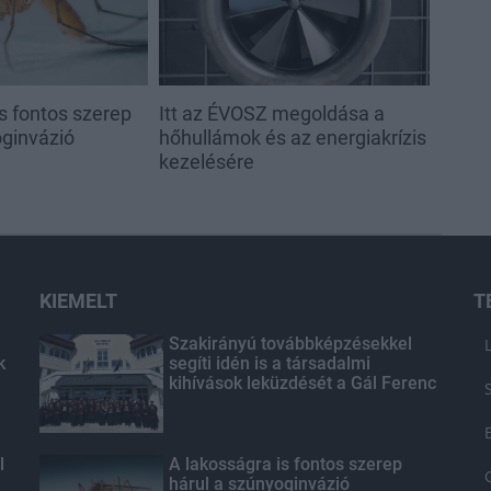
s fontos szerep
Itt az ÉVOSZ megoldása a
oginvázió
hőhullámok és az energiakrízis
kezelésére
KIEMELT
T
Szakirányú továbbképzésekkel
k
segíti idén is a társadalmi
kihívások leküzdését a Gál Ferenc
Egyetem
l
A lakosságra is fontos szerep
hárul a szúnyoginvázió