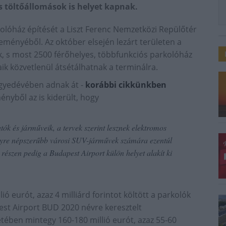
s töltőállomások is helyet kapnak.
kolóház építését a Liszt Ferenc Nemzetközi Repülőtér
özleményéből. Az október elsején lezárt területen a
k, s most 2500 férőhelyes, többfunkciós parkolóház
ik közvetlenül átsétálhatnak a terminálra.
egyedévében adnak át -
korábbi cikkünkben
ényből az is kiderült, hogy
atók és járműveik, a tervek szerint lesznek elektromos
egyre népszerűbb városi SUV-járművek számára ezentúl
részen pedig a Budapest Airport külön helyet alakít ki
ó eurót, azaz 4 milliárd forintot költött a parkolók
pest Airport BUD 2020 névre keresztelt
tében mintegy 160-180 millió eurót, azaz 55-60