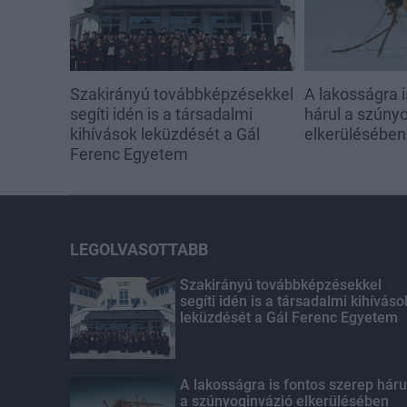
Szakirányú továbbképzésekkel
A lakosságra i
segíti idén is a társadalmi
hárul a szúny
kihívások leküzdését a Gál
elkerülésében
Ferenc Egyetem
LEGOLVASOTTABB
Szakirányú továbbképzésekkel
segíti idén is a társadalmi kihíváso
leküzdését a Gál Ferenc Egyetem
A lakosságra is fontos szerep háru
a szúnyoginvázió elkerülésében