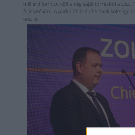
milliárd forintot költ a cég saját forrásból a Lis
fejlesztésére. A parkolóház építésének költsége eb
tesz ki.