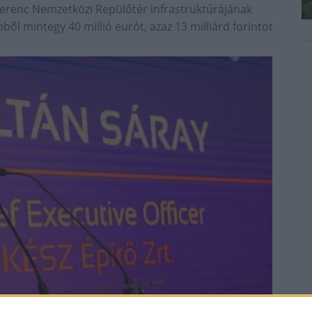
zt Ferenc Nemzetközi Repülőtér infrastruktúrájának
ből mintegy 40 millió eurót, azaz 13 milliárd forintot