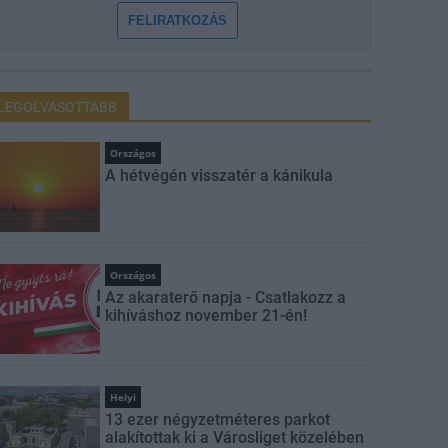
FELIRATKOZÁS
LEGOLVASOTTABB
Országos
A hétvégén visszatér a kánikula
Országos
Az akaraterő napja - Csatlakozz a
kihíváshoz november 21-én!
Helyi
13 ezer négyzetméteres parkot
alakítottak ki a Városliget közelében