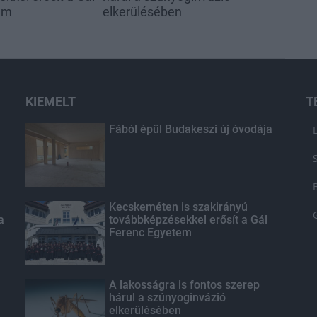
em
elkerülésében
KIEMELT
T
Fából épül Budakeszi új óvodája
Kecskeméten is szakirányú
a
továbbképzésekkel erősít a Gál
Ferenc Egyetem
A lakosságra is fontos szerep
hárul a szúnyoginvázió
elkerülésében