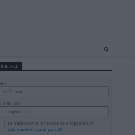
HÍRLEVÉL
Név
E-mail cím
Feliratkozom a hírlevélre és elfogadom az
adatvédelmi szabályzatot!