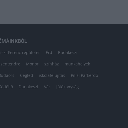
ÉMÁINKBÓL
Liszt Ferenc repülőtér
Érd
Budakeszi
Szentendre
Monor
színház
munkahelyek
Budaörs
Cegléd
iskolafelújítás
Pilisi Parkerdő
Gödöllő
Dunakeszi
Vác
jótékonyság