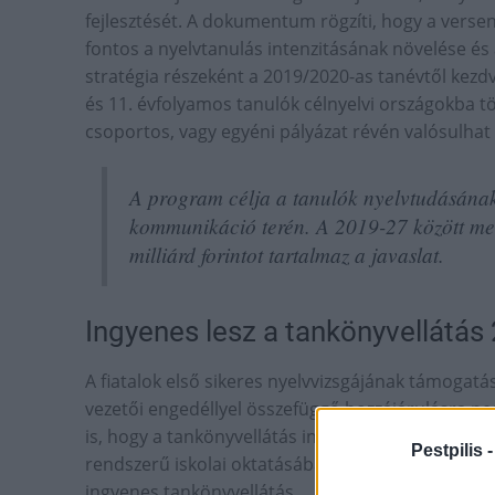
fejlesztését. A dokumentum rögzíti, hogy a vers
fontos a nyelvtanulás intenzitásának növelése és a
stratégia részeként a 2019/2020-as tanévtől kezd
és 11. évfolyamos tanulók célnyelvi országokba tör
csoportos, vagy egyéni pályázat révén valósulhat
A program célja a tanulók nyelvtudásának 
kommunikáció terén. A 2019-27 között meg
milliárd forintot tartalmaz a javaslat.
Ingyenes lesz a tankönyvellátás
A fiatalok első sikeres nyelvvizsgájának támogatá
vezetői engedéllyel összefüggő hozzájárulásra pedig
is, hogy a tankönyvellátás ingyenessége teljes kör
Pestpilis 
rendszerű iskolai oktatásában résztvevő valamenn
ingyenes tankönyvellátás.