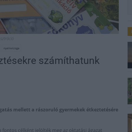
usztráció
nyelvvizsga
sztésekre számíthatunk
atás mellett a rászoruló gyermekek étkeztetésére
n fontos célként jelölték meg az oktatási ágazat