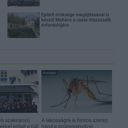
Épített öröksége megújításával is
készül Mohács a csata ötszázadik
évfordulójára
Országos
s szakirányú
A lakosságra is fontos szerep
kkel erősít a Gál
hárul a szúnyoginvázió