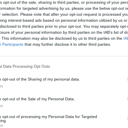
to opt-out of the sale, sharing to third parties, or processing of your per
formation for targeted advertising by us, please use the below opt-out s
3-16. szakképzési évfolyamok tanulói is ingyen kapják
r selection. Please note that after your opt-out request is processed y
zatai szerint a hit és erkölcstan tankönyvtámogatására
eing interest-based ads based on personal information utilized by us or
erződésekre csaknem 4 milliárdot különítenének el. A
disclosed to third parties prior to your opt-out. You may separately opt-
 szerepel a dokumentumban.
losure of your personal information by third parties on the IAB’s list of
. This information may also be disclosed by us to third parties on the
IA
szoruló gyermekek étkeztetésére
Participants
that may further disclose it to other third parties.
 98 millió forinttal. A Klebelsberg Központ személyi
8,1 milliárdot, beruházásokra 9,37 milliárdot kapna.
l Data Processing Opt Outs
árddal, dologi kiadásokra 1,57 milliárddal
o opt-out of the Sharing of my personal data.
In
költségvetési finanszírozásával a bölcsődétől az
ogy minden gyermek színvonalas étkeztetésben
o opt-out of the Sale of my Personal Data.
 napi egyszer - már az iskolai szünidőkben is -
In
to opt-out of processing my Personal Data for Targeted
ing.
lvoktatás
nyelvvizsga
In