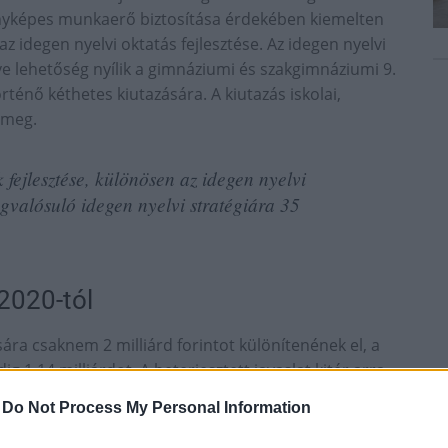
enyképes munkaerő biztosítása érdekében kiemelten
z idegen nyelvi oktatás fejlesztése. Az idegen nyelvi
ve lehetőség nyílik a gimnáziumi és szakgimnáziumi 9.
ténő kéthetes kiutazására. A kiutazás iskolai,
 meg.
fejlesztése, különösen az idegen nyelvi
valósuló idegen nyelvi stratégiára 35
 2020-tól
sára csaknem 2 milliárd forintot különítenének el, a
 1,14 milliárdot. A beterjesztett javaslat kitér arra
űvé válik a 2020/2021. tanévtől. A köznevelés nappali
-
Do Not Process My Personal Information
yi tanuló számára központilag biztosított lesz az