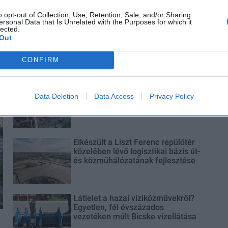
o opt-out of Collection, Use, Retention, Sale, and/or Sharing
ersonal Data that Is Unrelated with the Purposes for which it
lected.
Out
CONFIRM
Paks II.: Mit jelent az 5. blokk új
mérföldköve a felülvizsgálat
Data Deletion
Data Access
Privacy Policy
árnyékában?
Elkészült a Liszt Ferenc repülőtér
közelében lévő logisztikai bázis út-
és közműhálózatának fejlesztése
Látlelet a hazai víziközművekről?
Egyetlen, fél évszázados
vezetéken múlt Bicske vízellátása