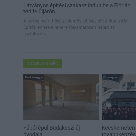
Látványos építési szakasz indult be a Flórián
téri felüljárón
A tartós nyári hőség jelentős kihívás elé állítja a KM
Építőt, ennek ellenére folyamatosan halad az
aszfaltozás.
AJÁNLJUK MÉG
Pest megye
Országos
Fából épül Budakeszi új
Kecskeméten i
óvodája
továbbképzése