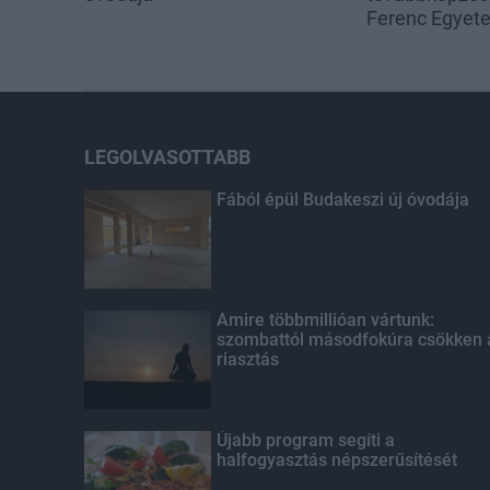
Ferenc Egyet
LEGOLVASOTTABB
Fából épül Budakeszi új óvodája
Amire többmillióan vártunk:
szombattól másodfokúra csökken 
riasztás
Újabb program segíti a
halfogyasztás népszerűsítését