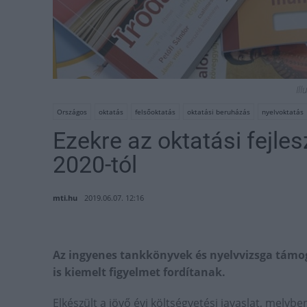
Ill
Országos
oktatás
felsőoktatás
oktatási beruházás
nyelvoktatás
Ezekre az oktatási fejle
2020-tól
mti.hu
2019.06.07. 12:16
Az ingyenes tankkönyvek és nyelvvizsga támog
is kiemelt figyelmet fordítanak.
Elkészült a jövő évi költségvetési javaslat, melybe