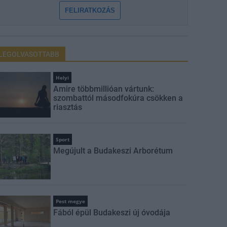
FELIRATKOZÁS
LEGOLVASOTTABB
Helyi
Amire többmillióan vártunk:
szombattól másodfokúra csökken a
riasztás
Sport
Megújult a Budakeszi Arborétum
Pest megye
Fából épül Budakeszi új óvodája