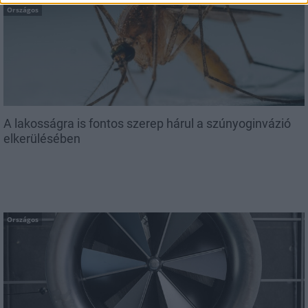
Országos
A lakosságra is fontos szerep hárul a szúnyoginvázió
elkerülésében
Országos