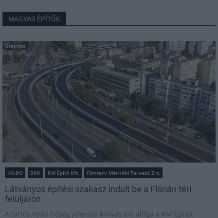
MAGYAR ÉPÍTŐK
Útépítés
HE-DO
BKK
KM Építő Kft.
Főmterv Mérnöki Tervező Zrt.
Látványos építési szakasz indult be a Flórián téri
felüljárón
A tartós nyári hőség jelentős kihívás elé állítja a KM Építőt,