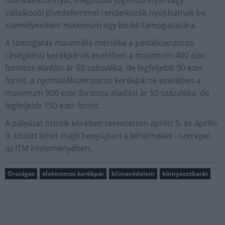
munkaviszonnyal, megbízási jogviszonnyal vagy
vállalkozói jövedelemmel rendelkezők nyújthatnak be,
személyenként maximum egy bicikli támogatására.
A támogatás maximális mértéke a pedálszenzoros
rásegítésű kerékpárok esetében a maximum 400 ezer
forintos eladási ár 50 százaléka, de legfeljebb 90 ezer
forint, a nyomatékszenzoros kerékpárok esetében a
maximum 900 ezer forintos eladási ár 50 százaléka, de
legfeljebb 150 ezer forint.
A pályázat ötödik körében tervezetten április 5. és április
9. között lehet majd benyújtani a kérelmeket - szerepel
az ITM közleményében.
Országos
elektromos kerékpár
klímavédelem
környezetbarát