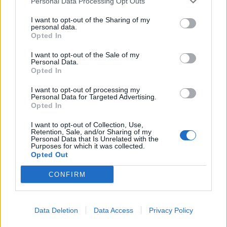
Personal Data Processing Opt Outs
I want to opt-out of the Sharing of my
personal data.
Opted In
AJÁNLJUK MÉG
I want to opt-out of the Sale of my
Personal Data.
Opted In
Országos
I want to opt-out of processing my
Personal Data for Targeted Advertising.
Opted In
I want to opt-out of Collection, Use,
Retention, Sale, and/or Sharing of my
Personal Data that Is Unrelated with the
Purposes for which it was collected.
Opted Out
Kecskeméten is szakirányú továbbképzésekkel erősít a
Gál Ferenc Egyetem
CONFIRM
Data Deletion
Data Access
Privacy Policy