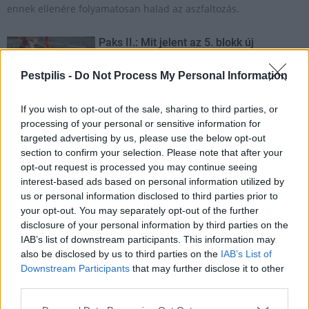
ennek ellenére folyamatosan halad az aszfaltozás.
Paks II.: Mit jelent az 5. blokk új
mérföldköve a felülvizsgálat
árnyékában?
Pestpilis -
Do Not Process My Personal Information
If you wish to opt-out of the sale, sharing to third parties, or
Elkészült a Liszt Ferenc repülőtér
processing of your personal or sensitive information for
közelében lévő logisztikai bázis út- és
targeted advertising by us, please use the below opt-out
közműhálózatának fejlesztése
section to confirm your selection. Please note that after your
opt-out request is processed you may continue seeing
interest-based ads based on personal information utilized by
Látlelet a hazai víziközművekről?
us or personal information disclosed to third parties prior to
Egyetlen, fél évszázados vezetéken
your opt-out. You may separately opt-out of the further
múlt Bicske vízellátása
disclosure of your personal information by third parties on the
IAB’s list of downstream participants. This information may
also be disclosed by us to third parties on the
IAB’s List of
Downstream Participants
that may further disclose it to other
Épített öröksége megújításával is készül
Mohács a csata ötszázadik
third parties.
évfordulójára