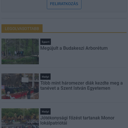
FELIRATKOZÁS
LEGOLVASOTTABB
Sport
Megújult a Budakeszi Arborétum
Helyi
Több mint háromezer diák kezdte meg a
tanévet a Szent István Egyetemen
Helyi
Jótékonysági főzést tartanak Monor
lokálpatriótái