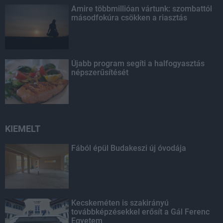
Amire többmillióan vártunk: szombattól
másodfokúra csökken a riasztás
Újabb program segíti a halfogyasztás
népszerűsítését
KIEMELT
Fából épül Budakeszi új óvodája
Kecskeméten is szakirányú
továbbképzésekkel erősít a Gál Ferenc
Egyetem