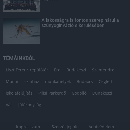
A lakosságra is fontos szerep hárul a
szúnyoginvázió elkerülésében
TÉMÁINKBÓL
Liszt Ferenc repülőtér
Érd
Budakeszi
Szentendre
Monor
színház
munkahelyek
Budaörs
Cegléd
iskolafelújítás
Pilisi Parkerdő
Gödöllő
Dunakeszi
Vác
jótékonyság
Impresszum
Szerzői jogok
Adatvédelem