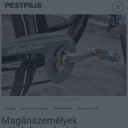
illusztráció - pixabay
Országos
elektromos kerékpár
klímavédelem
környezetbarát
Magánszemélyek