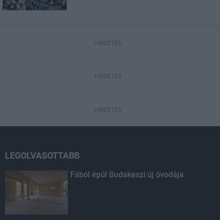
HIRDETÉS
HIRDETÉS
HIRDETÉS
LEGOLVASOTTABB
Fából épül Budakeszi új óvodája