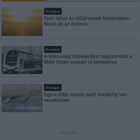
Országos
Ilyen lehet az időjárásunk távlatokban -
Nincs ok az örömre
Országos
A közösségi közlekedést népszerűsíti a
MÁV-Volán csoport új kampánya
Országos
Egyre több vonuló parti madárfaj van
veszélyben
HIRDETÉS