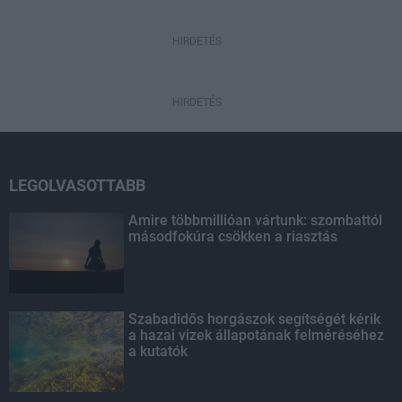
HIRDETÉS
HIRDETÉS
LEGOLVASOTTABB
Amire többmillióan vártunk: szombattól
másodfokúra csökken a riasztás
Szabadidős horgászok segítségét kérik
a hazai vizek állapotának felméréséhez
a kutatók