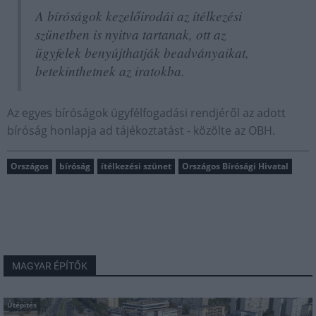
A bíróságok kezelőirodái az ítélkezési
szünetben is nyitva tartanak, ott az
ügyfelek benyújthatják beadványaikat,
betekinthetnek az iratokba.
Az egyes bíróságok ügyfélfogadási rendjéről az adott
bíróság honlapja ad tájékoztatást - közölte az OBH.
Országos
bíróság
ítélkezési szünet
Országos Bírósági Hivatal
MAGYAR ÉPÍTŐK
Útépítés