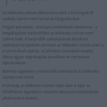
Az ítélkezési szünet időtartama alatt a bíróságok fő
szabály szerint nem tartanak tárgyalásokat.
Polgári perekben - bizonyos kivételektől eltekintve - a
megállapított határidőkbe az ítélkezési szünet nem
számít bele. A határidők számításának általános
szabályai irányadóak azonban az ítélkezési szünet alatt is
a soron kívüli eljárás, az előzetes bizonyítás esetén,
illetve egyes végrehajtási perekben és nemperes
eljárásokban.
Büntető ügyekben a határidők számítását az ítélkezési
szünet nem érinti.
A bíróság az ítélkezési szünet ideje alatt is eljár az
előállításos ügyekben, valamint kényszerintézkedések
alkalmazása esetén.