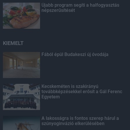
Újabb program segíti a halfogyasztás
népszerűsítését
KIEMELT
Fából épül Budakeszi új óvodája
Kecskeméten is szakirányú
továbbképzésekkel erősít a Gál Ferenc
Egyetem
A lakosságra is fontos szerep hárul a
szúnyoginvázió elkerülésében