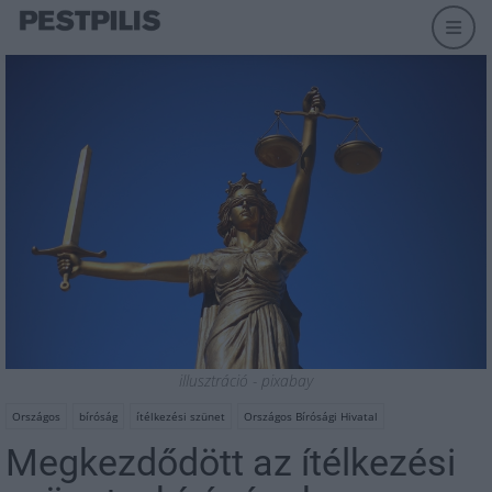
illusztráció - pixabay
Országos
bíróság
ítélkezési szünet
Országos Bírósági Hivatal
Megkezdődött az ítélkezési