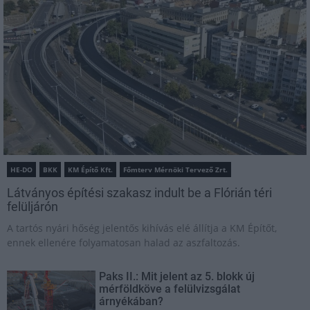
HE-DO
BKK
KM Építő Kft.
Főmterv Mérnöki Tervező Zrt.
Látványos építési szakasz indult be a Flórián téri
felüljárón
A tartós nyári hőség jelentős kihívás elé állítja a KM Építőt,
ennek ellenére folyamatosan halad az aszfaltozás.
Paks II.: Mit jelent az 5. blokk új
mérföldköve a felülvizsgálat
árnyékában?