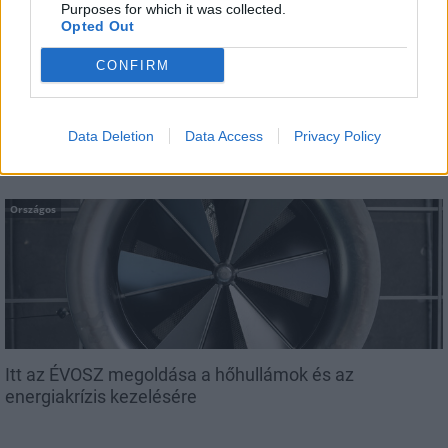
Purposes for which it was collected.
Opted Out
CONFIRM
A lakosságra is fontos szerep hárul a szúnyoginvázió
elkerülésében
Data Deletion
Data Access
Privacy Policy
Országos
Itt az ÉVOSZ megoldása a hőhullámok és az
energiakrízis kezelésére