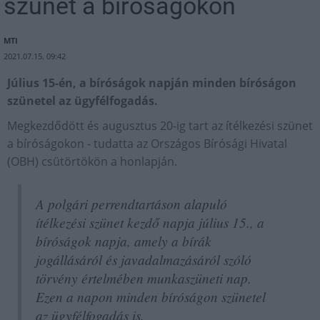
szünet a bíróságokon
MTI
2021.07.15. 09:42
Július 15-én, a bíróságok napján minden bíróságon
szünetel az ügyfélfogadás.
Megkezdődött és augusztus 20-ig tart az ítélkezési szünet
a bíróságokon - tudatta az Országos Bírósági Hivatal
(OBH) csütörtökön a honlapján.
A polgári perrendtartáson alapuló
ítélkezési szünet kezdő napja július 15., a
bíróságok napja, amely a bírák
jogállásáról és javadalmazásáról szóló
törvény értelmében munkaszüneti nap.
Ezen a napon minden bíróságon szünetel
az ügyfélfogadás is.