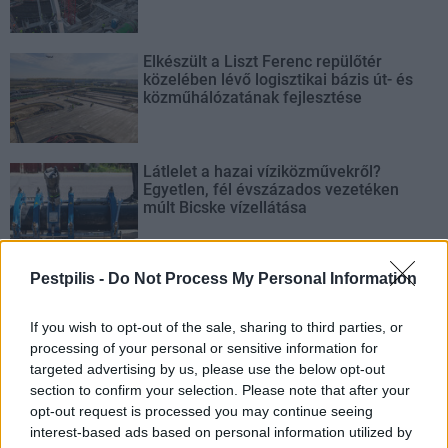
Elkészült a Liszt Ferenc repülőtér
közelében lévő logisztikai bázis út- és
közműhálózatának fejlesztése
Látlelet a hazai víziközművekről?
Egyetlen, fél évszázados vezetéken
múlt Bicske vízellátása
Pestpilis -
Do Not Process My Personal Information
Épített öröksége megújításával is készül
Mohács a csata ötszázadik
évfordulójára
If you wish to opt-out of the sale, sharing to third parties, or
processing of your personal or sensitive information for
targeted advertising by us, please use the below opt-out
section to confirm your selection. Please note that after your
opt-out request is processed you may continue seeing
interest-based ads based on personal information utilized by
AJÁNLJUK MÉG