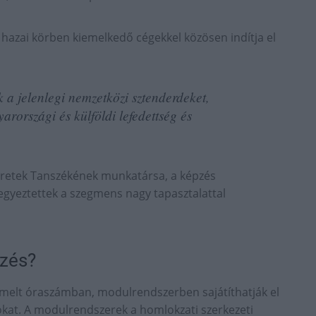
 hazai körben kiemelkedő cégekkel közösen indítja el
 a jelenlegi nemzetközi sztenderdeket,
rországi és külföldi lefedettség és
meretek Tanszékének munkatársa, a képzés
egyeztettek a szegmens nagy tapasztalattal
pzés?
 emelt óraszámban, modulrendszerben sajátíthatják el
at. A modulrendszerek a homlokzati szerkezeti