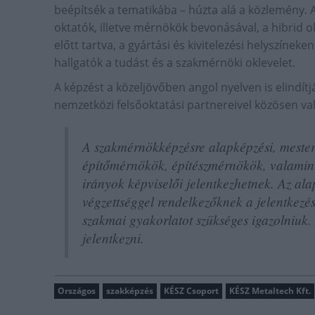
beépítsék a tematikába – húzta alá a közlemény. 
oktatók, illetve mérnökök bevonásával, a hibrid 
előtt tartva, a gyártási és kivitelezési helyszíne
hallgatók a tudást és a szakmérnöki oklevelet.
A képzést a közeljövőben angol nyelven is elindítjá
nemzetközi felsőoktatási partnereivel közösen va
A szakmérnökképzésre alapképzési, mesterk
építőmérnökök, építészmérnökök, valamin
irányok képviselői jelentkezhetnek. Az al
végzettséggel rendelkezőknek a jelentkezés
szakmai gyakorlatot szükséges igazolniuk
jelentkezni.
Országos
szakképzés
KÉSZ Csoport
KÉSZ Metaltech Kft.