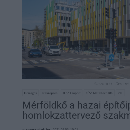
illusztráció - Derno
Országos
szakképzés
KÉSZ Csoport
KÉSZ Metaltech Kft.
PTE
Mérföldkő a hazai építői
homlokzattervező szakm
magyarepitok.hu
2021.08.03. 10:01