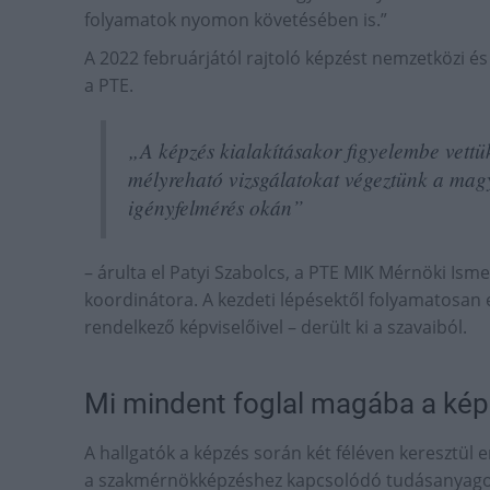
folyamatok nyomon követésében is.”
A 2022 februárjától rajtoló képzést nemzetközi és
a PTE.
„A képzés kialakításakor figyelembe vettük
mélyreható vizsgálatokat végeztünk a magya
igényfelmérés okán”
– árulta el Patyi Szabolcs, a PTE MIK Mérnöki Is
koordinátora. A kezdeti lépésektől folyamatosan 
rendelkező képviselőivel – derült ki a szavaiból.
Mi mindent foglal magába a ké
A hallgatók a képzés során két féléven keresztül
a szakmérnökképzéshez kapcsolódó tudásanyagok