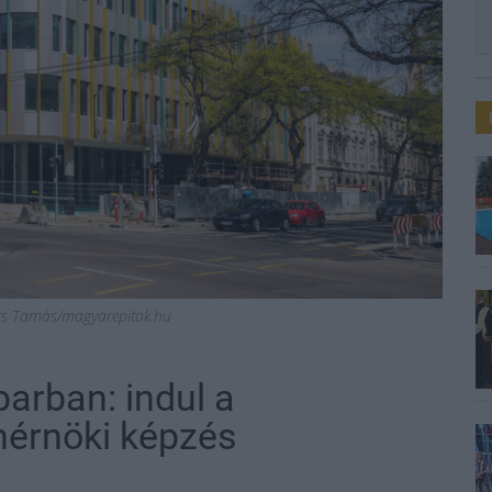
vics Tamás/magyarepitok.hu
parban: indul a
érnöki képzés