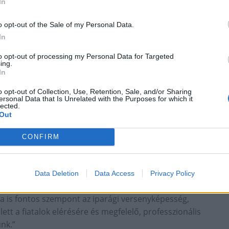
In
o opt-out of the Sale of my Personal Data.
ékánja.
In
kezhet olyan vákuum, amit egy általános képzésben
to opt-out of processing my Personal Data for Targeted
iszolgálni, ezért szükséges specifikálódnia. "Ezt a cég
ing.
In
 egy képzőhely bevonásával le is rövidítheti ezt az
bbet ér, minél több betétlap igazolja a folyamatos
o opt-out of Collection, Use, Retention, Sale, and/or Sharing
ersonal Data that Is Unrelated with the Purposes for which it
lected.
Out
e nyilvánul meg
CONFIRM
sben Barócsi Róbert, ügyvezető igazgató, a KÉSZ
ője számolt be. „A KÉSZ Csoport egyik alapértéke,
Data Deletion
Data Access
Privacy Policy
” – kezdte mondandóját az ügyvezető.
a is fontos szempont az iparági versenyképesség,
t a fiatalok elérésére és megfelelő, professzionális
unk.”