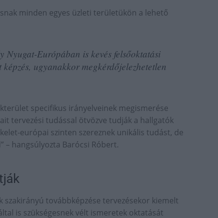
snak minden egyes üzleti területükön a lehető
y Nyugat-Európában is kevés felsőoktatási
lt képzés, ugyanakkor megkérdőjelezhetetlen
zakterület specifikus irányelveinek megismerése
ait tervezési tudással ötvözve tudják a hallgatók
elet-európai szinten szereznek unikális tudást, de
” – hangsúlyozta Barócsi Róbert.
tják
 szakirányú továbbképzése tervezésekor kiemelt
 által is szükségesnek vélt ismeretek oktatását