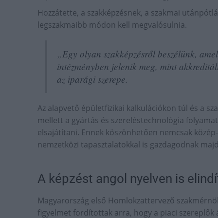
Hozzátette, a szakképzésnek, a szakmai utánpótlá
legszakmaibb módon kell megvalósulnia.
„Egy olyan szakképzésről beszélünk, amel
intézményben jelenik meg, mint akkreditá
az iparági szerepe.
Az alapvető épületfizikai kalkulációkon túl és a s
mellett a gyártás és szereléstechnológia folyamat
elsajátítani. Ennek köszönhetően nemcsak közép-k
nemzetközi tapasztalatokkal is gazdagodnak majd
A képzést angol nyelven is elindí
Magyarország első Homlokzattervező szakmérnök
figyelmet fordítottak arra, hogy a piaci szereplők