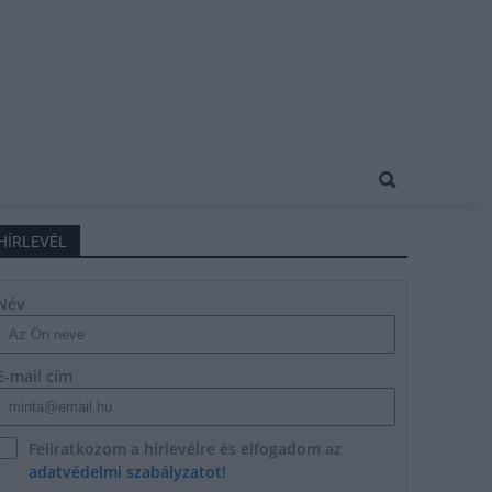
HÍRLEVÉL
Név
E-mail cím
Feliratkozom a hírlevélre és elfogadom az
adatvédelmi szabályzatot!