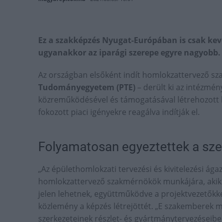
Ez a szakképzés Nyugat-Európában is csak kev
ugyanakkor az iparági szerepe egyre nagyobb.
Az országban elsőként indít homlokzattervező s
Tudományegyetem (PTE)
– derült ki az intézmé
közreműködésével és támogatásával létrehozott 
fokozott piaci igényekre reagálva indítják el.
Folyamatosan egyeztettek a sze
„Az épülethomlokzati tervezési és kivitelezési á
homlokzattervező szakmérnökök munkájára, akik 
jelen lehetnek, együttműködve a projektvezetőkkel
közlemény a képzés létrejöttét. „E szakemberek 
szerkezeteinek részlet- és gyártmánytervezéseiben,