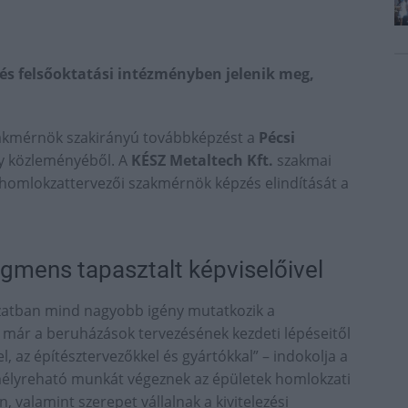
és felsőoktatási intézményben jelenik meg,
zakmérnök szakirányú továbbképzést a
Pécsi
ny közleményéből. A
KÉSZ Metaltech Kft.
szakmai
homlokzattervezői szakmérnök képzés elindítását a
gmens tapasztalt képviselőivel
gazatban mind nagyobb igény mutatkozik a
már a beruházások tervezésének kezdeti lépéseitől
, az építésztervezőkkel és gyártókkal” – indokolja a
mélyreható munkát végeznek az épületek homlokzati
 valamint szerepet vállalnak a kivitelezési