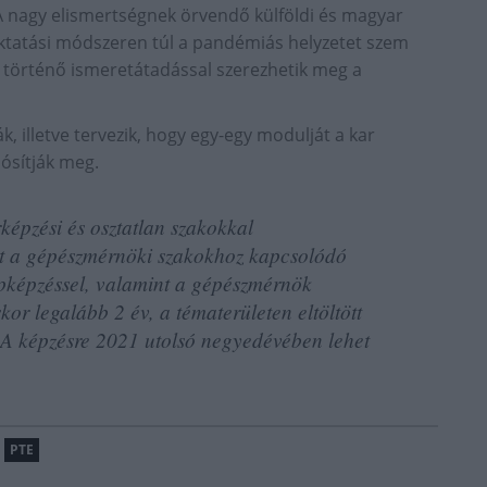
A nagy elismertségnek örvendő külföldi és magyar
oktatási módszeren túl a pandémiás helyzetet szem
ken történő ismeretátadással szerezhetik meg a
k, illetve tervezik, hogy egy-egy modulját a kar
lósítják meg.
épzési és osztatlan szakokkal
t a gépészmérnöki szakokhoz kapcsolódó
apképzéssel, valamint a gépészmérnök
kor legalább 2 év, a tématerületen eltöltött
. A képzésre 2021 utolsó negyedévében lehet
PTE