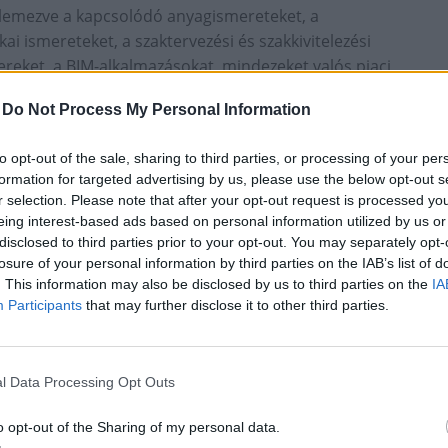
elemezve a kapcsolódó anyagismereteket, a
ai ismereteket, a szaktervezési és szakkivitelezési
eket, a BIM-alkalmazásokat, mindezeket valós piaci
-
Do Not Process My Personal Information
many Gmbh. (Wicona) és a Hydro Extrusion Hungary
és mérnökeinek szakmai támogatásával dolgozták ki a
to opt-out of the sale, sharing to third parties, or processing of your per
ország, Ausztria, Csehország, Horvátország több
formation for targeted advertising by us, please use the below opt-out s
r selection. Please note that after your opt-out request is processed y
eing interest-based ads based on personal information utilized by us or
disclosed to third parties prior to your opt-out. You may separately opt-
losure of your personal information by third parties on the IAB’s list of
. This information may also be disclosed by us to third parties on the
IA
Participants
that may further disclose it to other third parties.
tközi tanulmányutakkal, gyakorlati helyekkel,
 ki.
l Data Processing Opt Outs
nt az utóbbi években megnőtt a piaci igény,
rikus megközelítéssel – a felsőoktatással
o opt-out of the Sharing of my personal data.