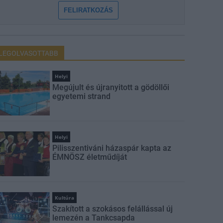
FELIRATKOZÁS
LEGOLVASOTTABB
Helyi
Megújult és újranyitott a gödöllői
egyetemi strand
Helyi
Pilisszentiváni házaspár kapta az
ÉMNÖSZ életműdíját
Kultúra
Szakított a szokásos felállással új
lemezén a Tankcsapda