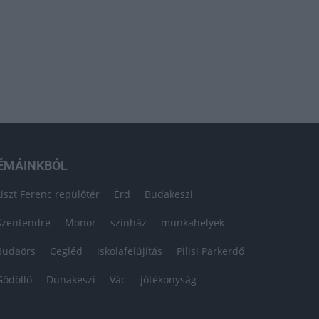
ÉMÁINKBÓL
Liszt Ferenc repülőtér
Érd
Budakeszi
Szentendre
Monor
színház
munkahelyek
Budaörs
Cegléd
iskolafelújítás
Pilisi Parkerdő
Gödöllő
Dunakeszi
Vác
jótékonyság