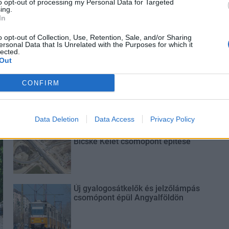
to opt-out of processing my Personal Data for Targeted
ing.
In
o opt-out of Collection, Use, Retention, Sale, and/or Sharing
ersonal Data that Is Unrelated with the Purposes for which it
lected.
Out
CONFIRM
Data Deletion
Data Access
Privacy Policy
M1 bővítés: már zajlik a teljesen új
Bicske Kelet csomópont építése
Új gyalogosátkelők és jelzőlámpás
csomópont épül Angyalföldön