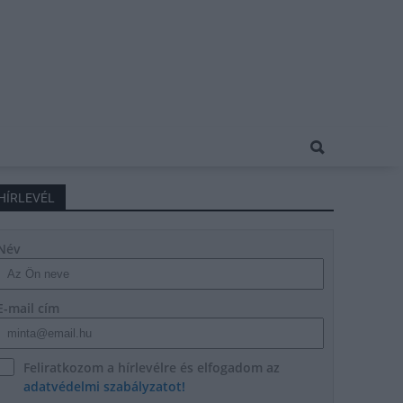
HÍRLEVÉL
Név
E-mail cím
Feliratkozom a hírlevélre és elfogadom az
adatvédelmi szabályzatot!