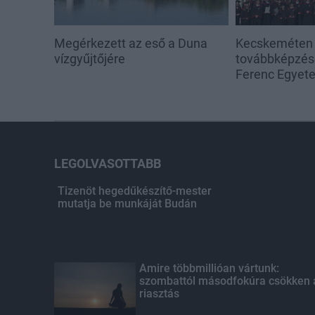
Megérkezett az eső a Duna
Kecskeméten i
vízgyűjtőjére
továbbképzése
Ferenc Egyet
LEGOLVASOTTABB
Tizenöt hegedűkészítő-mester
mutatja be munkáját Budán
Amire többmillióan vártunk:
szombattól másodfokúra csökken 
riasztás