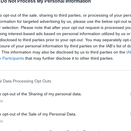
.
-
Do Not Process My Personal Information
to opt-out of the sale, sharing to third parties, or processing of your per
formation for targeted advertising by us, please use the below opt-out s
r selection. Please note that after your opt-out request is processed y
egisztrációhoz kötött
eing interest-based ads based on personal information utilized by us or
disclosed to third parties prior to your opt-out. You may separately opt-
ött. Regisztrálni csak egyszer kell a Szenior
losure of your personal information by third parties on the IAB’s list of
z első ezer regisztráló vehet részt a
. This information may also be disclosed by us to third parties on the
IA
étszámkorlátjára. A szervezők azt kérik, csak az
Participants
that may further disclose it to other third parties.
on.
l Data Processing Opt Outs
 13. között, hétfőnként 18 órától tartják,
.
o opt-out of the Sharing of my personal data.
In
 2019-ben indította el a lakosságnak, főként az
o opt-out of the Sale of my Personal Data.
 ingyenes sorozatát. A program témáit úgy állították
In
mellett helyet kapnak a népbetegségek is. A mostani,
gyszerésztudományi Kar és a Pető András Kar oktatói