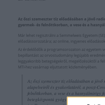
Az őszi szemeszter tíz előadásában a jövő radi
gyermek- és felnőttkorban, a vese és a hasnyál
Már lehet regisztrálni a Semmelweis Egyetem (SE
előadássorozatára; az online, ingyenes előadások
Az érdeklődők a programsorozaton az egyetem v
bepillantást az orvostudomány legújabb eredmén
leggyakoribb betegségekről, megelőzésüktől a fel
MTI-hez vasárnap eljuttatott közleményében.
Az őszi szemeszter tíz előadásában a jövő 
alapelveiről és gyakorlatáról, a poszt-Cov
felnőttkorban, a vese és a hasnyálmirigy f
betegközpontú gyógyszeradagolási formákró