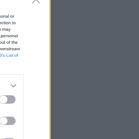
sonal or
ection to
ou may
 personal
out of the
 downstream
B’s List of