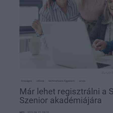
illusztr
Országos
idősek
Semmelweis Egyetem
orvos
Már lehet regisztrálni 
Szenior akadémiájára
MTI
2021.09.27. 09:25