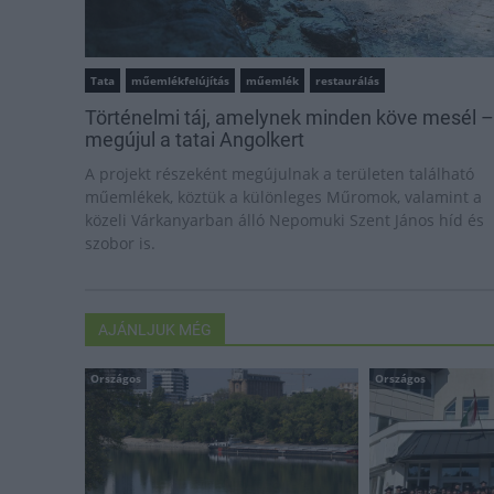
Tata
műemlékfelújítás
műemlék
restaurálás
Történelmi táj, amelynek minden köve mesél –
megújul a tatai Angolkert
A projekt részeként megújulnak a területen található
műemlékek, köztük a különleges Műromok, valamint a
közeli Várkanyarban álló Nepomuki Szent János híd és
szobor is.
AJÁNLJUK MÉG
Országos
Országos