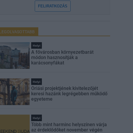
FELIRATKOZÁS
LEGOLVASOTTABB
Helyi
A fővárosban környezetbarát
módon hasznosítják a
karácsonyfákat
Helyi
Óriási projektjének kivitelezőjét
keresi hazánk legrégebben működő
egyeteme
Helyi
Több mint harminc helyszínen várja
az érdeklődőket november végén