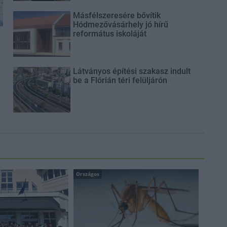
Másfélszeresére bővítik
Hódmezővásárhely jó hírű
református iskoláját
Látványos építési szakasz indult
be a Flórián téri felüljárón
Országos