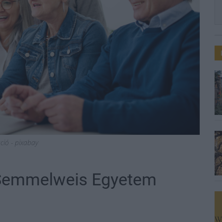
áció - pixabay
a Semmelweis Egyetem