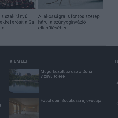
s szakirányú
A lakosságra is fontos szerep
kkel erősít a Gál
hárul a szúnyoginvázió
em
elkerülésében
KIEMELT
T
Megérkezett az eső a Duna
vízgyűjtőjére
Fából épül Budakeszi új óvodája
a