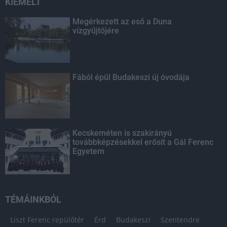
KIEMELT
Megérkezett az eső a Duna
vízgyűjtőjére
Fából épül Budakeszi új óvodája
Kecskeméten is szakirányú
továbbképzésekkel erősít a Gál Ferenc
Egyetem
TÉMÁINKBÓL
Liszt Ferenc repülőtér
Érd
Budakeszi
Szentendre