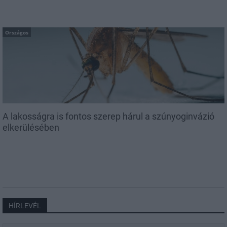
Országos
A lakosságra is fontos szerep hárul a szúnyoginvázió
elkerülésében
HÍRLEVÉL