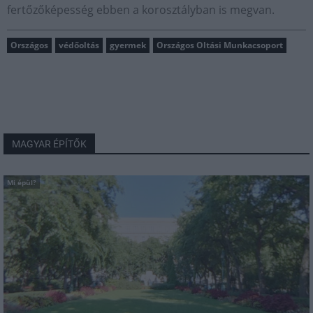
fertőzőképesség ebben a korosztályban is megvan.
Országos
védőoltás
gyermek
Országos Oltási Munkacsoport
MAGYAR ÉPÍTŐK
Mi épül?