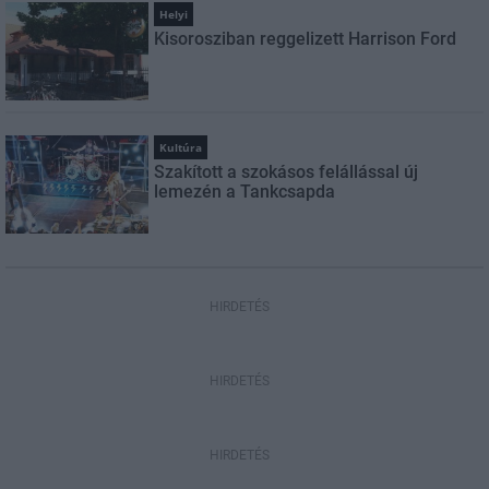
Helyi
Kisorosziban reggelizett Harrison Ford
Kultúra
Szakított a szokásos felállással új
lemezén a Tankcsapda
HIRDETÉS
HIRDETÉS
HIRDETÉS