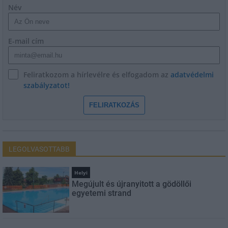
Név
E-mail cím
Feliratkozom a hírlevélre és elfogadom az
adatvédelmi
szabályzatot!
FELIRATKOZÁS
LEGOLVASOTTABB
Helyi
Megújult és újranyitott a gödöllői
egyetemi strand