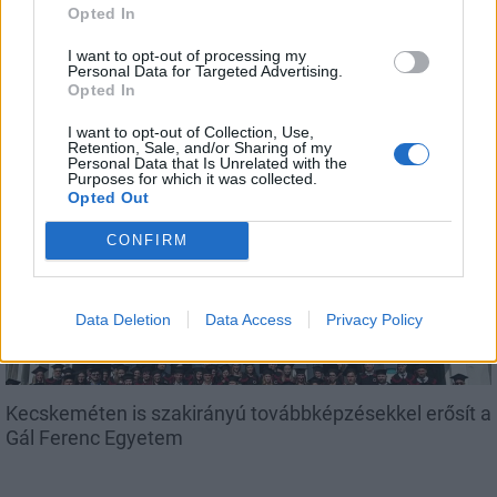
Opted In
I want to opt-out of processing my
Personal Data for Targeted Advertising.
Megérkezett az eső a Duna vízgyűjtőjére
Opted In
I want to opt-out of Collection, Use,
Retention, Sale, and/or Sharing of my
Personal Data that Is Unrelated with the
Purposes for which it was collected.
Opted Out
Országos
CONFIRM
Data Deletion
Data Access
Privacy Policy
Kecskeméten is szakirányú továbbképzésekkel erősít a
Gál Ferenc Egyetem