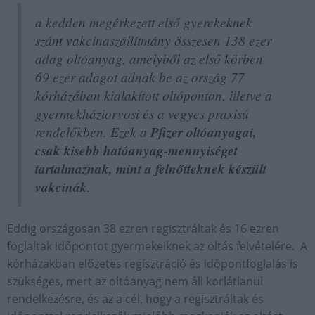
a kedden megérkezett első gyerekeknek
szánt vakcinaszállítmány összesen 138 ezer
adag oltóanyag, amelyből az első körben
69 ezer adagot adnak be az ország 77
kórházában kialakított oltóponton, illetve a
gyermekháziorvosi és a vegyes praxisú
rendelőkben. Ezek a
Pfizer oltóanyagai,
csak kisebb hatóanyag-mennyiséget
tartalmaznak, mint a felnőtteknek készült
vakcinák
.
Eddig országosan 38 ezren regisztráltak és 16 ezren
foglaltak időpontot gyermekeiknek az oltás felvételére. A
kórházakban előzetes regisztráció és időpontfoglalás is
szükséges, mert az oltóanyag nem áll korlátlanul
rendelkezésre, és az a cél, hogy a regisztráltak és