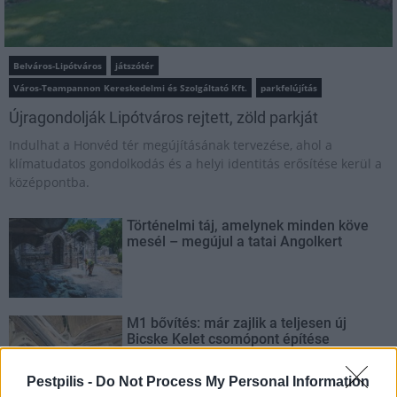
Belváros-Lipótváros
játszótér
Város-Teampannon Kereskedelmi és Szolgáltató Kft.
parkfelújítás
Újragondolják Lipótváros rejtett, zöld parkját
Indulhat a Honvéd tér megújításának tervezése, ahol a
klímatudatos gondolkodás és a helyi identitás erősítése kerül a
középpontba.
Történelmi táj, amelynek minden köve
mesél – megújul a tatai Angolkert
M1 bővítés: már zajlik a teljesen új
Bicske Kelet csomópont építése
Pestpilis -
Do Not Process My Personal Information