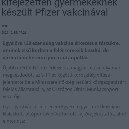
kifejezetten gyermekeknek
készült Pfizer vakcinával
MTI
2021.12.15. 17:28
Egyelőre 138 ezer adag vakcina érkezett a részükre,
aminek első körben a felét tervezik beadni, de
várhatóan hetente jön az utánpótlás.
Újabb mérföldkőhöz érkezett a magyar oltási folyamat:
megkezdődött az 5-11 év közötti korosztály oltása -
jelentette be a Miniszterelnökség területi közigazgatásért
felelős államtitkára, az Országos Oltási Munkacsoport
vezetője.
György István a Debreceni Egyetem gyermekklinikáján
kialakított oltópontok előtt tartott sajtótájékoztatót, ahol
elmondta: