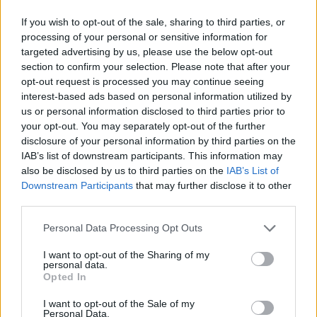
Új gyalogosátkelők és jelzőlámpás
If you wish to opt-out of the sale, sharing to third parties, or
csomópont épül Angyalföldön
processing of your personal or sensitive information for
targeted advertising by us, please use the below opt-out
section to confirm your selection. Please note that after your
opt-out request is processed you may continue seeing
Másfélszeresére bővítik
interest-based ads based on personal information utilized by
Hódmezővásárhely jó hírű református
us or personal information disclosed to third parties prior to
iskoláját
your opt-out. You may separately opt-out of the further
disclosure of your personal information by third parties on the
IAB’s list of downstream participants. This information may
also be disclosed by us to third parties on the
IAB’s List of
Downstream Participants
that may further disclose it to other
third parties.
AJÁNLJUK MÉG
Personal Data Processing Opt Outs
Országos
I want to opt-out of the Sharing of my
personal data.
Opted In
I want to opt-out of the Sale of my
Personal Data.