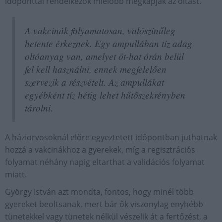
időponttal rendelkezők mielőbb megkapják az oltást.
A vakcinák folyamatosan, valószínűleg
hetente érkeznek. Egy ampullában tíz adag
oltóanyag van, amelyet öt-hat órán belül
fel kell használni, ennek megfelelően
szervezik a részvételt. Az ampullákat
egyébként tíz hétig lehet hűtőszekrényben
tárolni.
A háziorvosoknál előre egyeztetett időpontban juthatnak
hozzá a vakcinákhoz a gyerekek, míg a regisztrációs
folyamat néhány napig eltarthat a validációs folyamat
miatt.
György István azt mondta, fontos, hogy minél több
gyereket beoltsanak, mert bár ők viszonylag enyhébb
tünetekkel vagy tünetek nélkül vészelik át a fertőzést, a