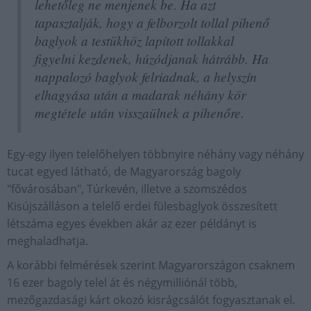
lehetőleg ne menjenek be. Ha azt
tapasztalják, hogy a felborzolt tollal pihenő
baglyok a testükhöz lapított tollakkal
figyelni kezdenek, húzódjanak hátrább. Ha
nappalozó baglyok felriadnak, a helyszín
elhagyása után a madarak néhány kör
megtétele után visszaülnek a pihenőre.
Egy-egy ilyen telelőhelyen többnyire néhány vagy néhány
tucat egyed látható, de Magyarország bagoly
"fővárosában", Túrkevén, illetve a szomszédos
Kisújszálláson a telelő erdei fülesbaglyok összesített
létszáma egyes években akár az ezer példányt is
meghaladhatja.
A korábbi felmérések szerint Magyarországon csaknem
16 ezer bagoly telel át és négymilliónál több,
mezőgazdasági kárt okozó kisrágcsálót fogyasztanak el.