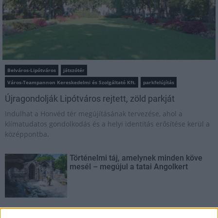
Belváros-Lipótváros
játszótér
Város-Teampannon Kereskedelmi és Szolgáltató Kft.
parkfelújítás
Újragondolják Lipótváros rejtett, zöld parkját
Indulhat a Honvéd tér megújításának tervezése, ahol a
klímatudatos gondolkodás és a helyi identitás erősítése kerül a
középpontba.
Történelmi táj, amelynek minden köve
mesél – megújul a tatai Angolkert
M1 bővítés: már zajlik a teljesen új