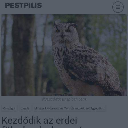
Illusztráció: unsplash.com
Országos
bagoly
Magyar Madártani és Természetvédelmi Egyesület
Kezdődik az erdei