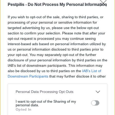
Bicske Kelet csomópont építése
Pestpilis -
Do Not Process My Personal Information
If you wish to opt-out of the sale, sharing to third parties, or
processing of your personal or sensitive information for
Új gyalogosátkelők és jelzőlámpás
targeted advertising by us, please use the below opt-out
csomópont épül Angyalföldön
section to confirm your selection. Please note that after your
opt-out request is processed you may continue seeing
interest-based ads based on personal information utilized by
us or personal information disclosed to third parties prior to
Másfélszeresére bővítik
your opt-out. You may separately opt-out of the further
Hódmezővásárhely jó hírű református
disclosure of your personal information by third parties on the
iskoláját
IAB’s list of downstream participants. This information may
also be disclosed by us to third parties on the
IAB’s List of
Downstream Participants
that may further disclose it to other
third parties.
Personal Data Processing Opt Outs
AJÁNLJUK MÉG
I want to opt-out of the Sharing of my
personal data.
Országos
Opted In