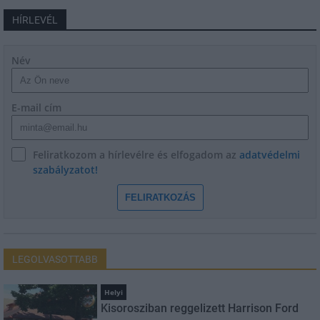
HÍRLEVÉL
Név
E-mail cím
Feliratkozom a hírlevélre és elfogadom az
adatvédelmi
szabályzatot!
FELIRATKOZÁS
LEGOLVASOTTABB
Helyi
Kisorosziban reggelizett Harrison Ford