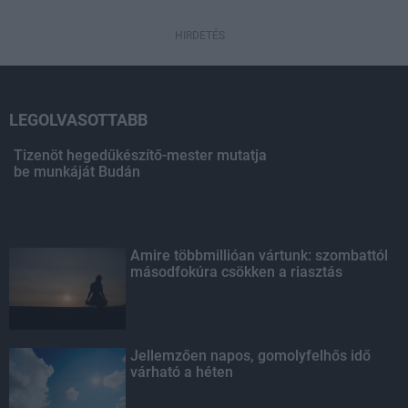
HIRDETÉS
LEGOLVASOTTABB
Tizenöt hegedűkészítő-mester mutatja
be munkáját Budán
Amire többmillióan vártunk: szombattól
másodfokúra csökken a riasztás
Jellemzően napos, gomolyfelhős idő
várható a héten