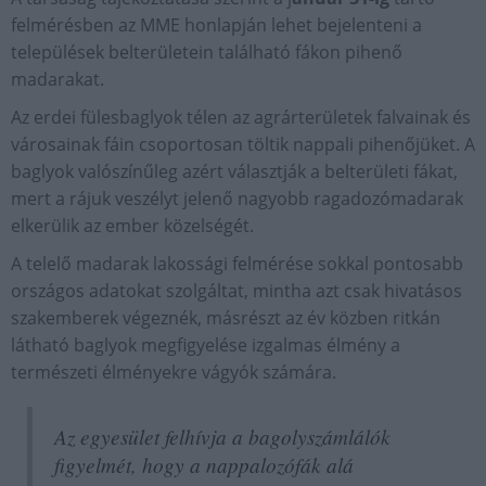
felmérésben az MME honlapján lehet bejelenteni a
települések belterületein található fákon pihenő
madarakat.
Az erdei fülesbaglyok télen az agrárterületek falvainak és
városainak fáin csoportosan töltik nappali pihenőjüket. A
baglyok valószínűleg azért választják a belterületi fákat,
mert a rájuk veszélyt jelenő nagyobb ragadozómadarak
elkerülik az ember közelségét.
A telelő madarak lakossági felmérése sokkal pontosabb
országos adatokat szolgáltat, mintha azt csak hivatásos
szakemberek végeznék, másrészt az év közben ritkán
látható baglyok megfigyelése izgalmas élmény a
természeti élményekre vágyók számára.
Az egyesület felhívja a bagolyszámlálók
figyelmét, hogy a nappalozófák alá