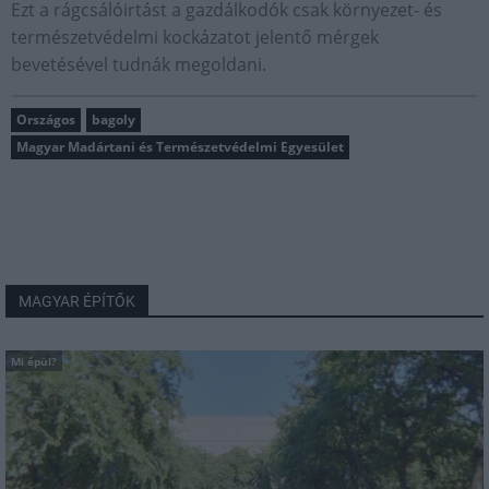
Ezt a rágcsálóirtást a gazdálkodók csak környezet- és
természetvédelmi kockázatot jelentő mérgek
bevetésével tudnák megoldani.
Országos
bagoly
Magyar Madártani és Természetvédelmi Egyesület
MAGYAR ÉPÍTŐK
Mi épül?