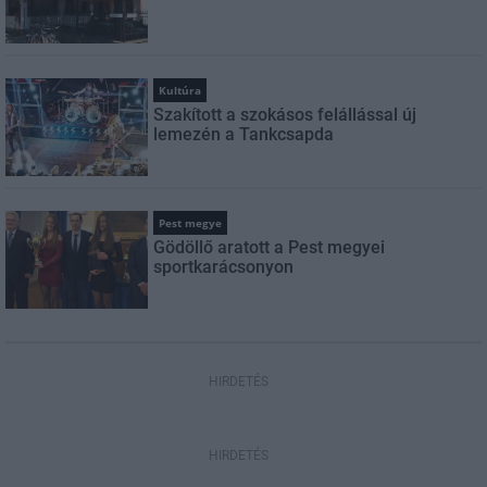
Kultúra
Szakított a szokásos felállással új
lemezén a Tankcsapda
Pest megye
Gödöllő aratott a Pest megyei
sportkarácsonyon
HIRDETÉS
HIRDETÉS