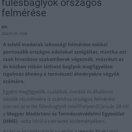
fülesbaglyok országos
felmérése
MTI
2022.01.25. 10:00
A telelő madarak lakossági felmérése sokkal
pontosabb országos adatokat szolgáltat, mintha azt
csak hivatásos szakemberek végeznék, másrészt az
év közben ritkán látható baglyok megfigyelése
izgalmas élmény a természeti élményekre vágyók
számára.
Egyéni megfigyelők, családok, óvodák és általános
iskolák részvételére is számítva országos felmérést
szervez az erdei fülesbaglyok telelőhelyeiről január 28-tól
a
Magyar Madártani és Természetvédelmi Egyesület
(MME)
- adta hírül a szervezet közleményében.
A társaság tájékoztatása szerint a j
anuár 31-ig
tartó